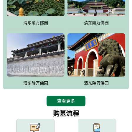
园手法相结合的默契操作，建成一处特色鲜明、服务周全、环境优
美、民族风格突出，与周边文物古迹交相呼应的极具吸引力的花园
式园林。
清东陵万佛园
清东陵万佛园
万佛园工程一期占地448亩，目前完成投资近12亿元人民币，园区采
用全仿古式建筑，寻求与世界文化遗产地清东陵的和谐统一，在园
区建设中寻求陵园建设与景区建设的有机融合，充分发挥独一无二
的地形优势，打造现代艺术园林，建设旅游景观、寺庙、酒店等综
合服务设施，服务于陵园经营，使企业的多元化经营项目相互依
托、相互促进，园区绿化覆盖率达90%。
设计建造各种墓地墓位3万个；主体建筑金宝塔，墓位容量8万个，
能适应不同消费阶层的需求，为客户提供墓碑设计制作服务、特色
清东陵万佛园
清东陵万佛园
落葬服务、代客祭扫服务、网上祭扫服务、祭奠商品服务等全方位
的一条龙服务。
查看更多
购墓流程