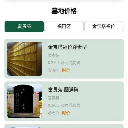
墓地价格
富贵苑
福田区
金宝塔福位
金宝塔福位尊贵型
富贵苑
0.3-0.8 双穴 花岗岩
时价
参考价：
富贵苑:圆满碑
富贵苑
0.3-0.8 双穴 花岗岩
时价
参考价：