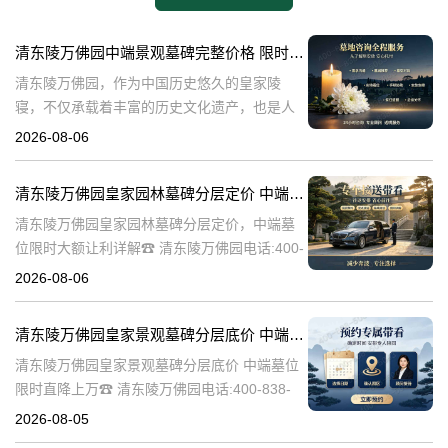
清东陵万佛园中端景观墓碑完整价格 限时减免多年管理费详解
清东陵万佛园，作为中国历史悠久的皇家陵
寝，不仅承载着丰富的历史文化遗产，也是人
们缅怀先人、寄托哀思的重要场所。近年来，
2026-08-06
随着人们对墓地景观要求的提升，中端景观墓
碑逐渐成为了一种流行趋势。本文将详细介绍
清东陵万佛园皇家园林墓碑分层定价 中端墓位限时大额让利详解
清
清东陵万佛园皇家园林墓碑分层定价，中端墓
位限时大额让利详解☎ 清东陵万佛园电话:400-
838-5063清东陵万佛园，作为中国历史上著名
2026-08-06
的皇家陵园之一，承载着丰富的历史文化和独
特的园林艺术。近年来，
清东陵万佛园皇家景观墓碑分层底价 中端墓位限时直降上万
清东陵万佛园皇家景观墓碑分层底价 中端墓位
限时直降上万☎ 清东陵万佛园电话:400-838-
5063清东陵万佛园，作为中国历史上著名的皇
2026-08-05
家陵寝之一，不仅承载着丰富的历史文化遗