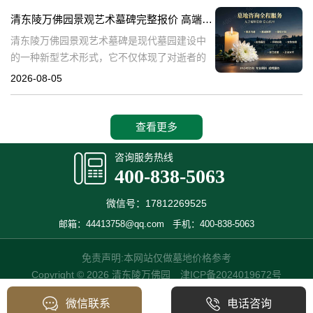
产，也成为了现代人们选择
清东陵万佛园景观艺术墓碑完整报价 高端墓型大额直降活动详解
清东陵万佛园景观艺术墓碑是现代墓园建设中
的一种新型艺术形式，它不仅体现了对逝者的
尊重和缅怀，更是一种文化艺术的传承。本文
2026-08-05
将详细介绍清东陵万佛园景观艺术墓碑的完整
报价以及高端墓型大额直降活动的相关内容，
查看更多
咨询服务热线
400-838-5063
微信号：17812269525
邮箱：44413758@qq.com
手机：400-838-5063
免责声明:本网站仅做墓地价格参考
Copyright © 2026 清东陵万佛园
津ICP备2024019672号
微信联系
电话咨询