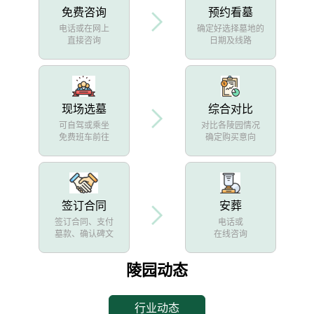
免费咨询
预约看墓
电话或在网上
确定好选择墓地的
直接咨询
日期及线路
现场选墓
综合对比
可自驾或乘坐
对比各陵园情况
免费班车前往
确定购买意向
签订合同
安葬
签订合同、支付
电话或
墓款、确认碑文
在线咨询
陵园动态
行业动态