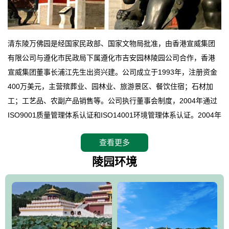
清东陵万佛园是经国家民政部、国家文物局批准，由香港宣威集团
有限公司与遵化市民政局下属遵化市吉安园林陵园公司合作，香港
宣威集团董事长浦江先生出资兴建。公司成立于1993年，注册资金
400万美元，主营殡葬业、园林业、旅游景区、餐饮住宿；石材加
工；工艺品、农副产品销售等。公司执行董事会制度，2004年通过
ISO9001质量管理体系认证和ISO14001环境管理体系认证。2004年
12月，万佛园被国家旅游局评定为国家4A级旅游区，是国内第一家
查看更多
拥有4A级旅游区头衔的花园式陵园，园内建有四星级酒店一座。
万佛园位于遵化市境内，座落在世界文化遗产清东陵地形墙内，地
陵园环境
形绝佳，地理位置优越，交通便利。公司以“建设全国顶级人生后花
园、打造佛教精品旅游圣地”为目标，以海外归侨、国内外知名人士
的墓地安葬、祭祀吊亡并结合旅游参观构成其主要使用功能；以苍
郁绚丽、优雅宜人的园林景观构成其外部形象。通过墓园建设与造