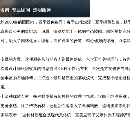
约2000亩的园区内，四季景色各异：春季山花烂漫，夏季绿荫如盖，秋
北京周边少有的集纪念、追思、游览功能于一体的生态陵园。园区规划充
同时，融入了园林化设计理念，曲径通幽的步道、精心修剪的绿植、点缀
供专属的方案。这项服务从前期咨询到最终落成，包含五个关键环节：首
次是设计师根据收集的信息提出3-5种个性化方案；再次是方案修改与确
经验丰富的石雕师傅手工打造；最后是庄重的落成仪式，完成整个纪念过
值观。
等十余种优质石材，每种材质都有其独特的纹理与气质。汉白玉纯净高雅
历史沧桑感。除了传统石材，还创新性地引入了金属镶嵌、琉璃拼接等现
家属表示："这种材质组合既现代又传统，完美呈现了父亲作为工程师严