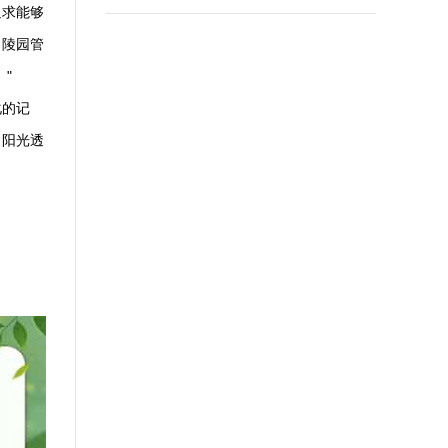
追求能够
。陵园管
"
化的记
当阳光透