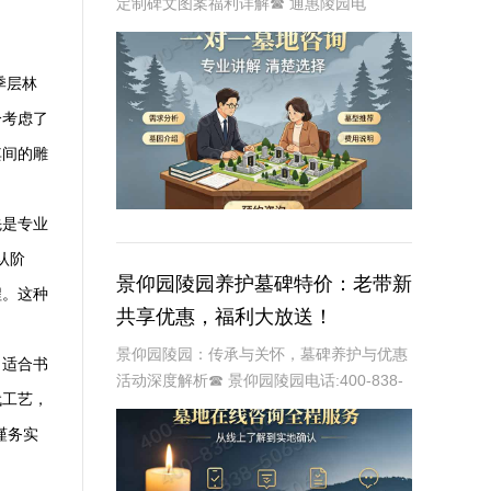
定制碑文图案福利详解☎ 通惠陵园电
话:400-838-5063通惠陵园，作为一处承载
着深厚文化底蕴和人文关怀的纪念圣地，始
终致力于为家属提供最优质的哀思寄托之地
季层林
分考虑了
其间的雕
先是专业
认阶
景仰园陵园养护墓碑特价：老带新
程。这种
共享优惠，福利大放送！
景仰园陵园：传承与关怀，墓碑养护与优惠
，适合书
活动深度解析☎ 景仰园陵园电话:400-838-
代工艺，
5063景仰园陵园，一个致力于为逝者提供最
优质安息之地的品牌，始终将墓碑的养护工
谨务实
作放在重要位置。我们深知，墓碑不