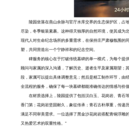
陵园坐落在燕山余脉与官厅水库交界的生态保护区，占地
尽染，冬季银装素裹。这种得天独厚的自然环境，使其成为
现代人对生命纪念场所的多重需求，在保持庄严肃穆氛围的
塑，共同营造出一个宁静祥和的纪念空间。
碑服务的核心在于打破传统墓碑的单一模式，为每个提
顾问与家属的深入沟通，了解历史、逝者生平及家属期望；其
段，家属可以提出具体调整意见；然后是精工制作环节，由
全流程的服务，确保了每一块墓碑都能准确传达的情感与价
在材质选择上，陵园提供了包括汉白玉、花岗岩、青石
香门第；花岗岩坚固耐久，象征传承；青石古朴厚重，传递
满足不同审美需求。一位选择了黑金沙花岗岩搭配青铜浮雕的
又热爱艺术的双重性格。"