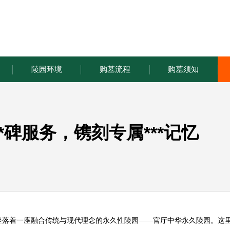
陵园环境
购墓流程
购墓须知
**碑服务，镌刻专属***记忆
坐落着一座融合传统与现代理念的永久性陵园——官厅
中华永久陵园
。这