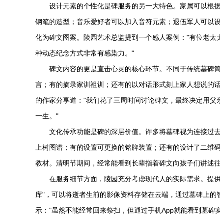
设计元素的个性化是碑服务的另一大特色。家属可以根
钢笔的造型；音乐爱好者可以加入音符元素；退伍军人可以
化为碑文图案。陵园艺术总监提到一个感人案例："有位老太
种动态纪念方式非常有感染力。"
碑文内容的更是直击心灵的核心环节。不同于传统墓碑
言；有的摘录家训祖训；还有的以对话形式刻上家人想说的
的作家分享道："我们花了三周时间讨论碑文，最终决定用父
一生。"
文化传承功能是碑的深层价值。许多将墓碑视为连接过
上树图谱；有的设置可更换的铭牌装置；还有的设计了二维
教材。清明节期间，经常能看到长辈指着碑文向孩子们讲述
在服务细节方面，陵园充分考虑现代人的实际需求。提供
库"，可以将逝者生前的影像资料存储在云端，通过墓碑上的
示："虽然不能经常回来祭扫，但通过手机App就能看到墓碑