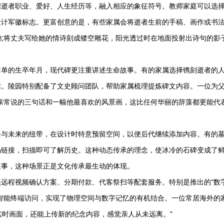
据逝者职业、爱好、人生经历等，融入相应的象征符号。教师家庭可以选
设计军徽标志。更富创意的是，有些家属会将逝者生前的手稿、画作或书
太将丈夫写给她的情诗刻成镂空雕花，阳光透过时在地面投射出诗句的影
简单的生卒年月，现代碑更注重讲述生命故事。有的家属选择镌刻逝者的
话。陵园特别配备了文史顾问团队，帮助家属梳理提炼碑文内容。一位为
亲常说的三句话和一幅他最喜欢的风景画，这比任何华丽的辞藻都更能代
去与未来的纽带，在设计时特意预留空间，以便后代继续添加内容。有的
码链接，扫描即可了解历史。这种动态传承的理念，使冰冷的石碑变成了
往事，这种场景正是文化传承最生动的体现。
远程视频确认方案、分期付款、代客祭扫等配套服务。特别是推出的"数
智能终端访问，实现了物理空间与数字记忆的有机结合。一位常居海外的
实时画面，还能上传新的纪念内容，感觉亲人从未远离。"