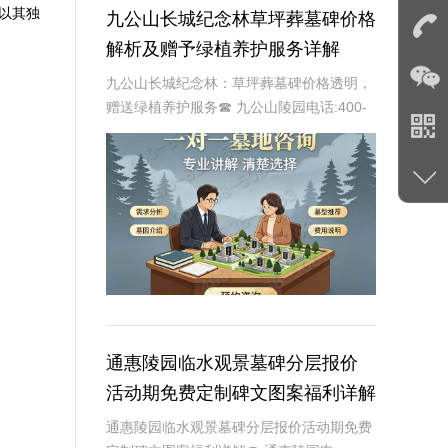
以其独
九公山长城纪念林草坪葬墓碑价格
解析及赠予绿植养护服务详解
九公山长城纪念林：草坪葬墓碑价格透明，
赠送绿植养护服务☎ 九公山陵园电话:400-
838-5063九公山长城纪念林作为中国领先
的纪念林地之一，致力于为逝者提供环保、
庄重的安葬选择。草坪葬墓碑作为一种
通惠陵园临水观景墓碑分层报价
活动期免费定制碑文图案福利详解
通惠陵园临水观景墓碑分层报价活动期免费