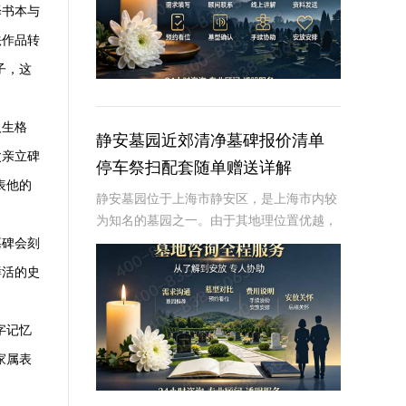
择书本与
法作品转
子，这
人生格
静安墓园近郊清净墓碑报价清单
父亲立碑
停车祭扫配套随单赠送详解
表他的
静安墓园位于上海市静安区，是上海市内较
为知名的墓园之一。由于其地理位置优越，
环境幽静，服务设施完善，成为了许多市民
墓碑会刻
选择安息之地的地方。在了解静安墓园近郊
鲜活的史
清净墓碑报价清单之前，我们首先需要了解
墓碑的种类
字记忆
家属表