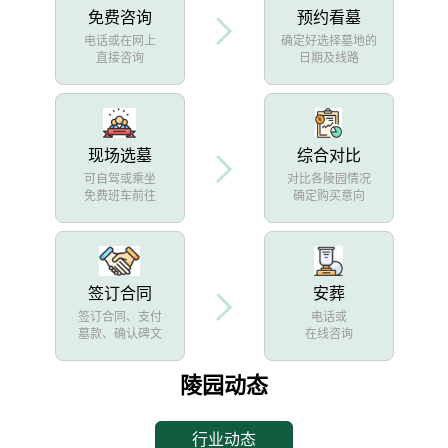
免费咨询
预约看墓
电话或在网上
确定好选择墓地的
直接咨询
日期及线路
现场选墓
综合对比
可自驾或乘坐
对比各陵园情况
免费班车前往
确定购买意向
签订合同
安葬
签订合同、支付
电话或
墓款、确认碑文
在线咨询
陵园动态
行业动态