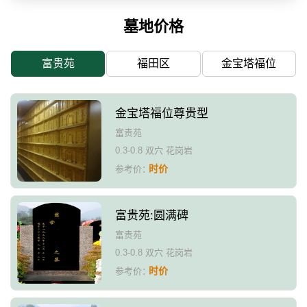
墓地价格
富贵苑
福田区
金宝塔福位
金宝塔福位尊贵型
富贵苑
0.3-0.8 双穴 花岗岩
时价
参考价：
富贵苑:圆满碑
富贵苑
0.3-0.8 双穴 花岗岩
时价
参考价：