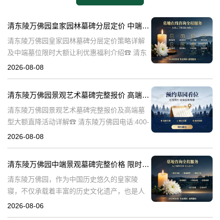
清东陵万佛园皇家园林墓碑分层定价 中端墓位限时大额让利详解及优惠福利
清东陵万佛园皇家园林墓碑分层定价策略详解
及中端墓位限时大额让利优惠福利介绍☎ 清东
陵万佛园电话:400-838-5063清东陵万佛园，作
2026-08-08
为中国皇家陵寝的重要代表，不仅承载着丰富
的历史文化价值，更是无
清东陵万佛园景观艺术墓碑完整报价 高端墓型大额直降活动详解
清东陵万佛园景观艺术墓碑完整报价及高端墓
型大额直降活动详解☎ 清东陵万佛园电话:400-
838-5063清东陵万佛园，作为中国历史悠久的
2026-08-08
陵寝之一，承载着丰富的文化底蕴和历史价
值。近年来，随着人们对身
清东陵万佛园中端景观墓碑完整价格 限时减免多年管理费详解
清东陵万佛园，作为中国历史悠久的皇家陵
寝，不仅承载着丰富的历史文化遗产，也是人
们缅怀先人、寄托哀思的重要场所。近年来，
2026-08-06
随着人们对墓地景观要求的提升，中端景观墓