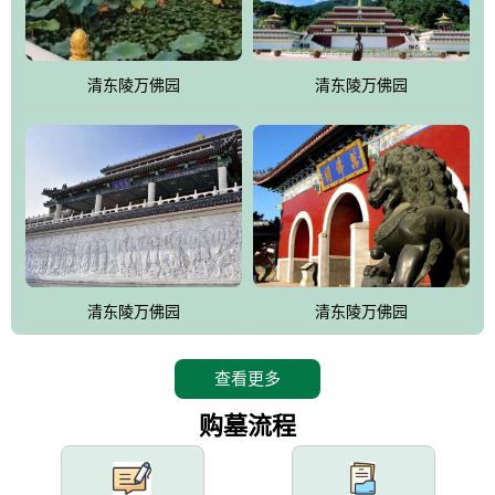
园手法相结合的默契操作，建成一处特色鲜明、服务周全、环境优
美、民族风格突出，与周边文物古迹交相呼应的极具吸引力的花园
式园林。
清东陵万佛园
清东陵万佛园
万佛园工程一期占地448亩，目前完成投资近12亿元人民币，园区采
用全仿古式建筑，寻求与世界文化遗产地清东陵的和谐统一，在园
区建设中寻求陵园建设与景区建设的有机融合，充分发挥独一无二
的地形优势，打造现代艺术园林，建设旅游景观、寺庙、酒店等综
合服务设施，服务于陵园经营，使企业的多元化经营项目相互依
托、相互促进，园区绿化覆盖率达90%。
设计建造各种墓地墓位3万个；主体建筑金宝塔，墓位容量8万个，
能适应不同消费阶层的需求，为客户提供墓碑设计制作服务、特色
清东陵万佛园
清东陵万佛园
落葬服务、代客祭扫服务、网上祭扫服务、祭奠商品服务等全方位
的一条龙服务。
查看更多
购墓流程