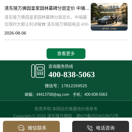
碑逐渐成为了一种流行趋势。本文将详细介绍
清东陵万佛园皇家园林墓碑分层定价 中端墓位限时大额让利详解
清
清东陵万佛园皇家园林墓碑分层定价，中端墓
位限时大额让利详解☎ 清东陵万佛园电话:400-
838-5063清东陵万佛园，作为中国历史上著名
2026-08-06
的皇家陵园之一，承载着丰富的历史文化和独
特的园林艺术。近年来，
查看更多
咨询服务热线
400-838-5063
微信号：17812269525
邮箱：44413758@qq.com
手机：400-838-5063
免责声明:本网站仅做墓地价格参考
Copyright © 2026 清东陵万佛园
津ICP备2024019672号
微信联系
电话咨询