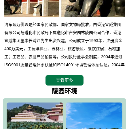
清东陵万佛园是经国家民政部、国家文物局批准，由香港宣威集团
有限公司与遵化市民政局下属遵化市吉安园林陵园公司合作，香港
宣威集团董事长浦江先生出资兴建。公司成立于1993年，注册资金
400万美元，主营殡葬业、园林业、旅游景区、餐饮住宿；石材加
工；工艺品、农副产品销售等。公司执行董事会制度，2004年通过
ISO9001质量管理体系认证和ISO14001环境管理体系认证。2004年
12月，万佛园被国家旅游局评定为国家4A级旅游区，是国内第一家
查看更多
拥有4A级旅游区头衔的花园式陵园，园内建有四星级酒店一座。
万佛园位于遵化市境内，座落在世界文化遗产清东陵地形墙内，地
陵园环境
形绝佳，地理位置优越，交通便利。公司以“建设全国顶级人生后花
园、打造佛教精品旅游圣地”为目标，以海外归侨、国内外知名人士
的墓地安葬、祭祀吊亡并结合旅游参观构成其主要使用功能；以苍
郁绚丽、优雅宜人的园林景观构成其外部形象。通过墓园建设与造