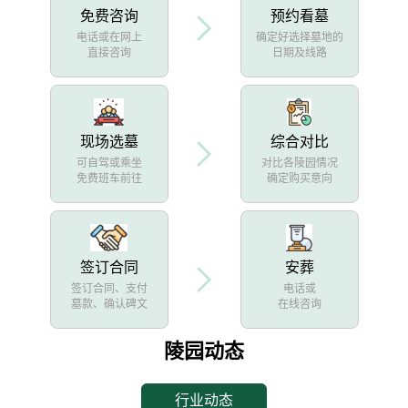
免费咨询
预约看墓
电话或在网上
确定好选择墓地的
直接咨询
日期及线路
现场选墓
综合对比
可自驾或乘坐
对比各陵园情况
免费班车前往
确定购买意向
签订合同
安葬
签订合同、支付
电话或
墓款、确认碑文
在线咨询
陵园动态
行业动态