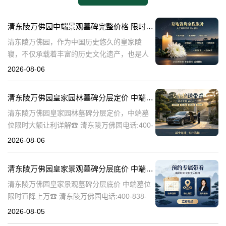
清东陵万佛园中端景观墓碑完整价格 限时减免多年管理费详解
清东陵万佛园，作为中国历史悠久的皇家陵
寝，不仅承载着丰富的历史文化遗产，也是人
们缅怀先人、寄托哀思的重要场所。近年来，
2026-08-06
随着人们对墓地景观要求的提升，中端景观墓
碑逐渐成为了一种流行趋势。本文将详细介绍
清东陵万佛园皇家园林墓碑分层定价 中端墓位限时大额让利详解
清
清东陵万佛园皇家园林墓碑分层定价，中端墓
位限时大额让利详解☎ 清东陵万佛园电话:400-
838-5063清东陵万佛园，作为中国历史上著名
2026-08-06
的皇家陵园之一，承载着丰富的历史文化和独
特的园林艺术。近年来，
清东陵万佛园皇家景观墓碑分层底价 中端墓位限时直降上万
清东陵万佛园皇家景观墓碑分层底价 中端墓位
限时直降上万☎ 清东陵万佛园电话:400-838-
5063清东陵万佛园，作为中国历史上著名的皇
2026-08-05
家陵寝之一，不仅承载着丰富的历史文化遗