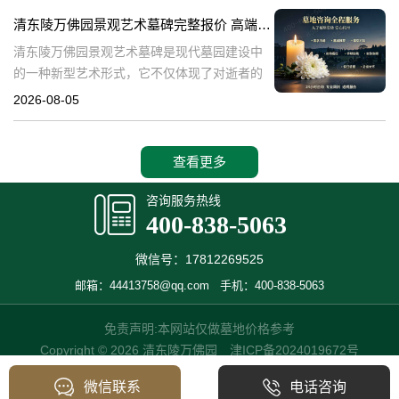
产，也成为了现代人们选择
清东陵万佛园景观艺术墓碑完整报价 高端墓型大额直降活动详解
清东陵万佛园景观艺术墓碑是现代墓园建设中
的一种新型艺术形式，它不仅体现了对逝者的
尊重和缅怀，更是一种文化艺术的传承。本文
2026-08-05
将详细介绍清东陵万佛园景观艺术墓碑的完整
报价以及高端墓型大额直降活动的相关内容，
查看更多
咨询服务热线
400-838-5063
微信号：17812269525
邮箱：44413758@qq.com
手机：400-838-5063
免责声明:本网站仅做墓地价格参考
Copyright © 2026 清东陵万佛园
津ICP备2024019672号
微信联系
电话咨询