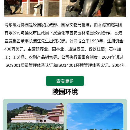
清东陵万佛园是经国家民政部、国家文物局批准，由香港宣威集团
有限公司与遵化市民政局下属遵化市吉安园林陵园公司合作，香港
宣威集团董事长浦江先生出资兴建。公司成立于1993年，注册资金
400万美元，主营殡葬业、园林业、旅游景区、餐饮住宿；石材加
工；工艺品、农副产品销售等。公司执行董事会制度，2004年通过
ISO9001质量管理体系认证和ISO14001环境管理体系认证。2004年
12月，万佛园被国家旅游局评定为国家4A级旅游区，是国内第一家
查看更多
拥有4A级旅游区头衔的花园式陵园，园内建有四星级酒店一座。
万佛园位于遵化市境内，座落在世界文化遗产清东陵地形墙内，地
陵园环境
形绝佳，地理位置优越，交通便利。公司以“建设全国顶级人生后花
园、打造佛教精品旅游圣地”为目标，以海外归侨、国内外知名人士
的墓地安葬、祭祀吊亡并结合旅游参观构成其主要使用功能；以苍
郁绚丽、优雅宜人的园林景观构成其外部形象。通过墓园建设与造