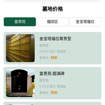
墓地价格
富贵苑
福田区
金宝塔福位
金宝塔福位尊贵型
富贵苑
0.3-0.8 双穴 花岗岩
时价
参考价：
富贵苑:圆满碑
富贵苑
0.3-0.8 双穴 花岗岩
时价
参考价：