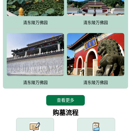
园手法相结合的默契操作，建成一处特色鲜明、服务周全、环境优
美、民族风格突出，与周边文物古迹交相呼应的极具吸引力的花园
式园林。
清东陵万佛园
清东陵万佛园
万佛园工程一期占地448亩，目前完成投资近12亿元人民币，园区采
用全仿古式建筑，寻求与世界文化遗产地清东陵的和谐统一，在园
区建设中寻求陵园建设与景区建设的有机融合，充分发挥独一无二
的地形优势，打造现代艺术园林，建设旅游景观、寺庙、酒店等综
合服务设施，服务于陵园经营，使企业的多元化经营项目相互依
托、相互促进，园区绿化覆盖率达90%。
设计建造各种墓地墓位3万个；主体建筑金宝塔，墓位容量8万个，
能适应不同消费阶层的需求，为客户提供墓碑设计制作服务、特色
清东陵万佛园
清东陵万佛园
落葬服务、代客祭扫服务、网上祭扫服务、祭奠商品服务等全方位
的一条龙服务。
查看更多
购墓流程