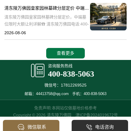
碑逐渐成为了一种流行趋势。本文将详细介绍
清东陵万佛园皇家园林墓碑分层定价 中端墓位限时大额让利详解
清
清东陵万佛园皇家园林墓碑分层定价，中端墓
位限时大额让利详解☎ 清东陵万佛园电话:400-
838-5063清东陵万佛园，作为中国历史上著名
2026-08-06
的皇家陵园之一，承载着丰富的历史文化和独
特的园林艺术。近年来，
查看更多
咨询服务热线
400-838-5063
微信号：17812269525
邮箱：44413758@qq.com
手机：400-838-5063
免责声明:本网站仅做墓地价格参考
Copyright © 2026 清东陵万佛园
津ICP备2024019672号
微信联系
电话咨询