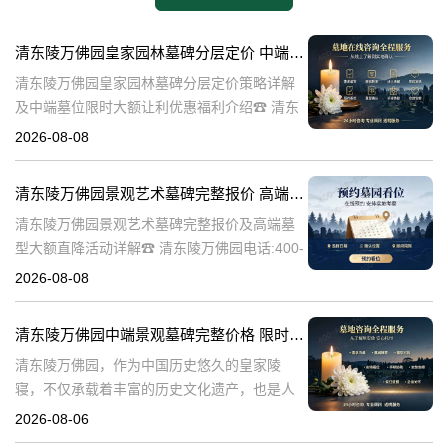
清东陵万佛园皇家园林墓碑分层定价 中端墓位限时大额让利详解及优惠福利
清东陵万佛园皇家园林墓碑分层定价策略详解
及中端墓位限时大额让利优惠福利介绍☎ 清东
陵万佛园电话:400-838-5063清东陵万佛园，作
2026-08-08
为中国皇家陵寝的重要代表，不仅承载着丰富
的历史文化价值，更是无
清东陵万佛园景观艺术墓碑完整报价 高端墓型大额直降活动详解
清东陵万佛园景观艺术墓碑完整报价及高端墓
型大额直降活动详解☎ 清东陵万佛园电话:400-
838-5063清东陵万佛园，作为中国历史悠久的
2026-08-08
陵寝之一，承载着丰富的文化底蕴和历史价
值。近年来，随着人们对身
清东陵万佛园中端景观墓碑完整价格 限时减免多年管理费详解
清东陵万佛园，作为中国历史悠久的皇家陵
寝，不仅承载着丰富的历史文化遗产，也是人
们缅怀先人、寄托哀思的重要场所。近年来，
2026-08-06
随着人们对墓地景观要求的提升，中端景观墓