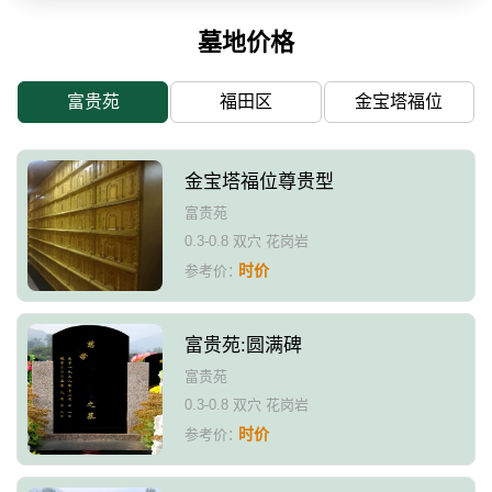
墓地价格
富贵苑
福田区
金宝塔福位
金宝塔福位尊贵型
富贵苑
0.3-0.8 双穴 花岗岩
时价
参考价：
富贵苑:圆满碑
富贵苑
0.3-0.8 双穴 花岗岩
时价
参考价：