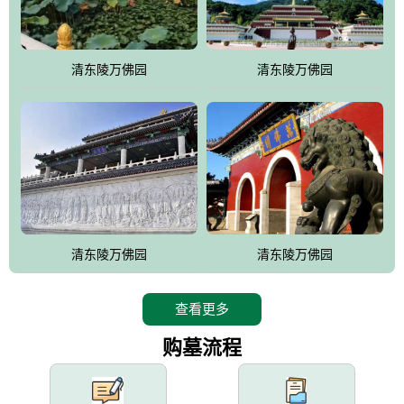
园手法相结合的默契操作，建成一处特色鲜明、服务周全、环境优
美、民族风格突出，与周边文物古迹交相呼应的极具吸引力的花园
式园林。
清东陵万佛园
清东陵万佛园
万佛园工程一期占地448亩，目前完成投资近12亿元人民币，园区采
用全仿古式建筑，寻求与世界文化遗产地清东陵的和谐统一，在园
区建设中寻求陵园建设与景区建设的有机融合，充分发挥独一无二
的地形优势，打造现代艺术园林，建设旅游景观、寺庙、酒店等综
合服务设施，服务于陵园经营，使企业的多元化经营项目相互依
托、相互促进，园区绿化覆盖率达90%。
设计建造各种墓地墓位3万个；主体建筑金宝塔，墓位容量8万个，
能适应不同消费阶层的需求，为客户提供墓碑设计制作服务、特色
清东陵万佛园
清东陵万佛园
落葬服务、代客祭扫服务、网上祭扫服务、祭奠商品服务等全方位
的一条龙服务。
查看更多
购墓流程