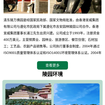
清东陵万佛园是经国家民政部、国家文物局批准，由香港宣威集团
有限公司与遵化市民政局下属遵化市吉安园林陵园公司合作，香港
宣威集团董事长浦江先生出资兴建。公司成立于1993年，注册资金
400万美元，主营殡葬业、园林业、旅游景区、餐饮住宿；石材加
工；工艺品、农副产品销售等。公司执行董事会制度，2004年通过
ISO9001质量管理体系认证和ISO14001环境管理体系认证。2004年
12月，万佛园被国家旅游局评定为国家4A级旅游区，是国内第一家
查看更多
拥有4A级旅游区头衔的花园式陵园，园内建有四星级酒店一座。
万佛园位于遵化市境内，座落在世界文化遗产清东陵地形墙内，地
陵园环境
形绝佳，地理位置优越，交通便利。公司以“建设全国顶级人生后花
园、打造佛教精品旅游圣地”为目标，以海外归侨、国内外知名人士
的墓地安葬、祭祀吊亡并结合旅游参观构成其主要使用功能；以苍
郁绚丽、优雅宜人的园林景观构成其外部形象。通过墓园建设与造