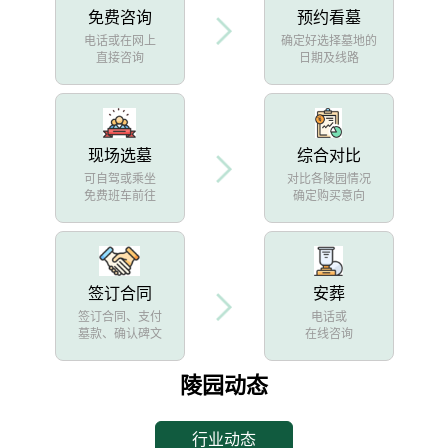
免费咨询
预约看墓
电话或在网上
确定好选择墓地的
直接咨询
日期及线路
现场选墓
综合对比
可自驾或乘坐
对比各陵园情况
免费班车前往
确定购买意向
签订合同
安葬
签订合同、支付
电话或
墓款、确认碑文
在线咨询
陵园动态
行业动态