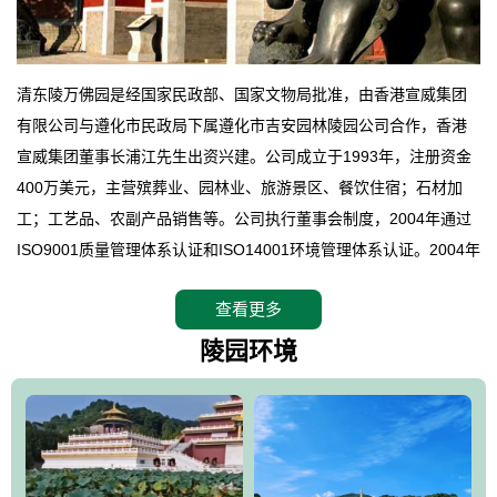
清东陵万佛园是经国家民政部、国家文物局批准，由香港宣威集团
有限公司与遵化市民政局下属遵化市吉安园林陵园公司合作，香港
宣威集团董事长浦江先生出资兴建。公司成立于1993年，注册资金
400万美元，主营殡葬业、园林业、旅游景区、餐饮住宿；石材加
工；工艺品、农副产品销售等。公司执行董事会制度，2004年通过
ISO9001质量管理体系认证和ISO14001环境管理体系认证。2004年
12月，万佛园被国家旅游局评定为国家4A级旅游区，是国内第一家
查看更多
拥有4A级旅游区头衔的花园式陵园，园内建有四星级酒店一座。
万佛园位于遵化市境内，座落在世界文化遗产清东陵地形墙内，地
陵园环境
形绝佳，地理位置优越，交通便利。公司以“建设全国顶级人生后花
园、打造佛教精品旅游圣地”为目标，以海外归侨、国内外知名人士
的墓地安葬、祭祀吊亡并结合旅游参观构成其主要使用功能；以苍
郁绚丽、优雅宜人的园林景观构成其外部形象。通过墓园建设与造