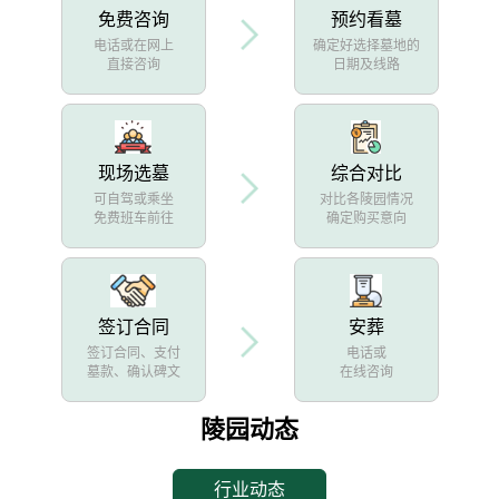
免费咨询
预约看墓
电话或在网上
确定好选择墓地的
直接咨询
日期及线路
现场选墓
综合对比
可自驾或乘坐
对比各陵园情况
免费班车前往
确定购买意向
签订合同
安葬
签订合同、支付
电话或
墓款、确认碑文
在线咨询
陵园动态
行业动态