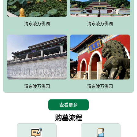
园手法相结合的默契操作，建成一处特色鲜明、服务周全、环境优
美、民族风格突出，与周边文物古迹交相呼应的极具吸引力的花园
式园林。
清东陵万佛园
清东陵万佛园
万佛园工程一期占地448亩，目前完成投资近12亿元人民币，园区采
用全仿古式建筑，寻求与世界文化遗产地清东陵的和谐统一，在园
区建设中寻求陵园建设与景区建设的有机融合，充分发挥独一无二
的地形优势，打造现代艺术园林，建设旅游景观、寺庙、酒店等综
合服务设施，服务于陵园经营，使企业的多元化经营项目相互依
托、相互促进，园区绿化覆盖率达90%。
设计建造各种墓地墓位3万个；主体建筑金宝塔，墓位容量8万个，
能适应不同消费阶层的需求，为客户提供墓碑设计制作服务、特色
清东陵万佛园
清东陵万佛园
落葬服务、代客祭扫服务、网上祭扫服务、祭奠商品服务等全方位
的一条龙服务。
查看更多
购墓流程