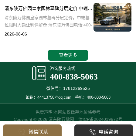
碑逐渐成为了一种流行趋势。本文将详细介绍
清东陵万佛园皇家园林墓碑分层定价 中端墓位限时大额让利详解
清
清东陵万佛园皇家园林墓碑分层定价，中端墓
位限时大额让利详解☎ 清东陵万佛园电话:400-
838-5063清东陵万佛园，作为中国历史上著名
2026-08-06
的皇家陵园之一，承载着丰富的历史文化和独
特的园林艺术。近年来，
查看更多
咨询服务热线
400-838-5063
微信号：17812269525
邮箱：44413758@qq.com
手机：400-838-5063
免责声明:本网站仅做墓地价格参考
Copyright © 2026 清东陵万佛园
津ICP备2024019672号
微信联系
电话咨询