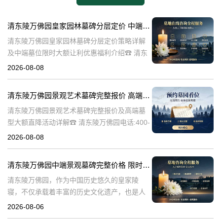
清东陵万佛园皇家园林墓碑分层定价 中端墓位限时大额让利详解及优惠福利
清东陵万佛园皇家园林墓碑分层定价策略详解
及中端墓位限时大额让利优惠福利介绍☎ 清东
陵万佛园电话:400-838-5063清东陵万佛园，作
2026-08-08
为中国皇家陵寝的重要代表，不仅承载着丰富
的历史文化价值，更是无
清东陵万佛园景观艺术墓碑完整报价 高端墓型大额直降活动详解
清东陵万佛园景观艺术墓碑完整报价及高端墓
型大额直降活动详解☎ 清东陵万佛园电话:400-
838-5063清东陵万佛园，作为中国历史悠久的
2026-08-08
陵寝之一，承载着丰富的文化底蕴和历史价
值。近年来，随着人们对身
清东陵万佛园中端景观墓碑完整价格 限时减免多年管理费详解
清东陵万佛园，作为中国历史悠久的皇家陵
寝，不仅承载着丰富的历史文化遗产，也是人
们缅怀先人、寄托哀思的重要场所。近年来，
2026-08-06
随着人们对墓地景观要求的提升，中端景观墓