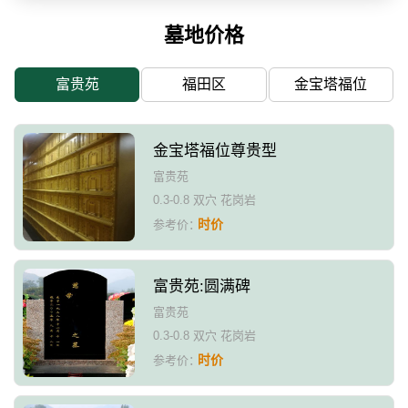
墓地价格
富贵苑
福田区
金宝塔福位
金宝塔福位尊贵型
富贵苑
0.3-0.8 双穴 花岗岩
时价
参考价：
富贵苑:圆满碑
富贵苑
0.3-0.8 双穴 花岗岩
时价
参考价：