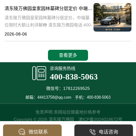
碑逐渐成为了一种流行趋势。本文将详细介绍
清东陵万佛园皇家园林墓碑分层定价 中端墓位限时大额让利详解
清
清东陵万佛园皇家园林墓碑分层定价，中端墓
位限时大额让利详解☎ 清东陵万佛园电话:400-
838-5063清东陵万佛园，作为中国历史上著名
2026-08-06
的皇家陵园之一，承载着丰富的历史文化和独
特的园林艺术。近年来，
查看更多
咨询服务热线
400-838-5063
微信号：17812269525
邮箱：44413758@qq.com
手机：400-838-5063
免责声明:本网站仅做墓地价格参考
Copyright © 2026 清东陵万佛园
津ICP备2024019672号
微信联系
电话咨询