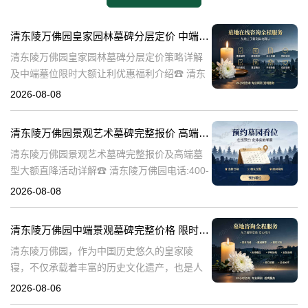
清东陵万佛园皇家园林墓碑分层定价 中端墓位限时大额让利详解及优惠福利
清东陵万佛园皇家园林墓碑分层定价策略详解
及中端墓位限时大额让利优惠福利介绍☎ 清东
陵万佛园电话:400-838-5063清东陵万佛园，作
2026-08-08
为中国皇家陵寝的重要代表，不仅承载着丰富
的历史文化价值，更是无
清东陵万佛园景观艺术墓碑完整报价 高端墓型大额直降活动详解
清东陵万佛园景观艺术墓碑完整报价及高端墓
型大额直降活动详解☎ 清东陵万佛园电话:400-
838-5063清东陵万佛园，作为中国历史悠久的
2026-08-08
陵寝之一，承载着丰富的文化底蕴和历史价
值。近年来，随着人们对身
清东陵万佛园中端景观墓碑完整价格 限时减免多年管理费详解
清东陵万佛园，作为中国历史悠久的皇家陵
寝，不仅承载着丰富的历史文化遗产，也是人
们缅怀先人、寄托哀思的重要场所。近年来，
2026-08-06
随着人们对墓地景观要求的提升，中端景观墓