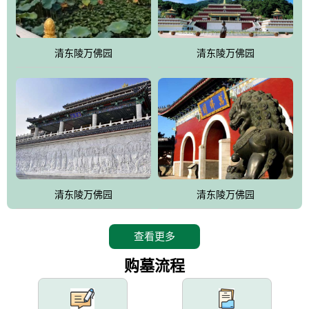
园手法相结合的默契操作，建成一处特色鲜明、服务周全、环境优
美、民族风格突出，与周边文物古迹交相呼应的极具吸引力的花园
式园林。
清东陵万佛园
清东陵万佛园
万佛园工程一期占地448亩，目前完成投资近12亿元人民币，园区采
用全仿古式建筑，寻求与世界文化遗产地清东陵的和谐统一，在园
区建设中寻求陵园建设与景区建设的有机融合，充分发挥独一无二
的地形优势，打造现代艺术园林，建设旅游景观、寺庙、酒店等综
合服务设施，服务于陵园经营，使企业的多元化经营项目相互依
托、相互促进，园区绿化覆盖率达90%。
设计建造各种墓地墓位3万个；主体建筑金宝塔，墓位容量8万个，
能适应不同消费阶层的需求，为客户提供墓碑设计制作服务、特色
清东陵万佛园
清东陵万佛园
落葬服务、代客祭扫服务、网上祭扫服务、祭奠商品服务等全方位
的一条龙服务。
查看更多
购墓流程