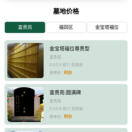
墓地价格
富贵苑
福田区
金宝塔福位
金宝塔福位尊贵型
富贵苑
0.3-0.8 双穴 花岗岩
时价
参考价：
富贵苑:圆满碑
富贵苑
0.3-0.8 双穴 花岗岩
时价
参考价：