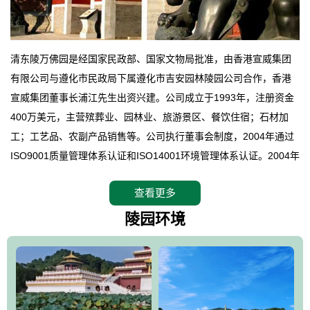
清东陵万佛园是经国家民政部、国家文物局批准，由香港宣威集团
有限公司与遵化市民政局下属遵化市吉安园林陵园公司合作，香港
宣威集团董事长浦江先生出资兴建。公司成立于1993年，注册资金
400万美元，主营殡葬业、园林业、旅游景区、餐饮住宿；石材加
工；工艺品、农副产品销售等。公司执行董事会制度，2004年通过
ISO9001质量管理体系认证和ISO14001环境管理体系认证。2004年
12月，万佛园被国家旅游局评定为国家4A级旅游区，是国内第一家
查看更多
拥有4A级旅游区头衔的花园式陵园，园内建有四星级酒店一座。
万佛园位于遵化市境内，座落在世界文化遗产清东陵地形墙内，地
陵园环境
形绝佳，地理位置优越，交通便利。公司以“建设全国顶级人生后花
园、打造佛教精品旅游圣地”为目标，以海外归侨、国内外知名人士
的墓地安葬、祭祀吊亡并结合旅游参观构成其主要使用功能；以苍
郁绚丽、优雅宜人的园林景观构成其外部形象。通过墓园建设与造