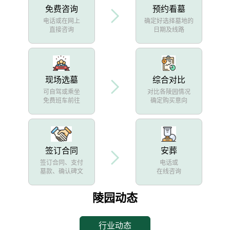
免费咨询
预约看墓
电话或在网上
确定好选择墓地的
直接咨询
日期及线路
现场选墓
综合对比
可自驾或乘坐
对比各陵园情况
免费班车前往
确定购买意向
签订合同
安葬
签订合同、支付
电话或
墓款、确认碑文
在线咨询
陵园动态
行业动态