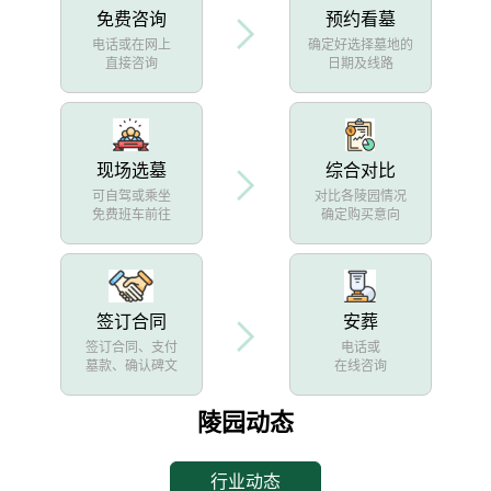
免费咨询
预约看墓
电话或在网上
确定好选择墓地的
直接咨询
日期及线路
现场选墓
综合对比
可自驾或乘坐
对比各陵园情况
免费班车前往
确定购买意向
签订合同
安葬
签订合同、支付
电话或
墓款、确认碑文
在线咨询
陵园动态
行业动态