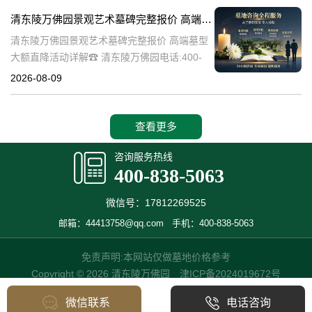
一，承载着深厚的历史文化底
清东陵万佛园景观艺术墓碑完整报价 高端墓型大额直降活动详解
清东陵万佛园景观艺术墓碑完整报价 高端墓型
大额直降活动详解☎ 清东陵万佛园电话:400-
838-5063清东陵万佛园，作为中国著名的皇家
2026-08-09
陵寝之一，不仅承载着丰富的历史文化遗产，
也是现代人们缅怀先人、
查看更多
咨询服务热线
400-838-5063
微信号：17812269525
邮箱：44413758@qq.com
手机：400-838-5063
免责声明:本网站仅做墓地价格参考
Copyright © 2026 清东陵万佛园
津ICP备2024019672号
微信联系
电话咨询