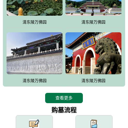
园手法相结合的默契操作，建成一处特色鲜明、服务周全、环境优
美、民族风格突出，与周边文物古迹交相呼应的极具吸引力的花园
式园林。
清东陵万佛园
清东陵万佛园
万佛园工程一期占地448亩，目前完成投资近12亿元人民币，园区采
用全仿古式建筑，寻求与世界文化遗产地清东陵的和谐统一，在园
区建设中寻求陵园建设与景区建设的有机融合，充分发挥独一无二
的地形优势，打造现代艺术园林，建设旅游景观、寺庙、酒店等综
合服务设施，服务于陵园经营，使企业的多元化经营项目相互依
托、相互促进，园区绿化覆盖率达90%。
设计建造各种墓地墓位3万个；主体建筑金宝塔，墓位容量8万个，
能适应不同消费阶层的需求，为客户提供墓碑设计制作服务、特色
清东陵万佛园
清东陵万佛园
落葬服务、代客祭扫服务、网上祭扫服务、祭奠商品服务等全方位
的一条龙服务。
查看更多
购墓流程