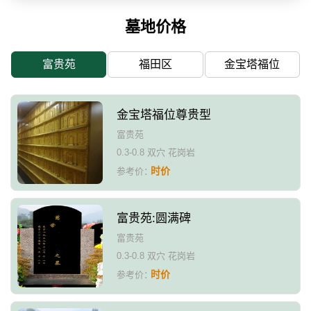
墓地价格
富贵苑
福田区
金宝塔福位
金宝塔福位尊贵型
富贵苑
0.3-0.8 双穴 花岗岩
时价
参考价：
富贵苑:圆满碑
富贵苑
0.3-0.8 双穴 花岗岩
时价
参考价：