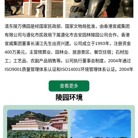
清东陵万佛园是经国家民政部、国家文物局批准，由香港宣威集团
有限公司与遵化市民政局下属遵化市吉安园林陵园公司合作，香港
宣威集团董事长浦江先生出资兴建。公司成立于1993年，注册资金
400万美元，主营殡葬业、园林业、旅游景区、餐饮住宿；石材加
工；工艺品、农副产品销售等。公司执行董事会制度，2004年通过
ISO9001质量管理体系认证和ISO14001环境管理体系认证。2004年
12月，万佛园被国家旅游局评定为国家4A级旅游区，是国内第一家
查看更多
拥有4A级旅游区头衔的花园式陵园，园内建有四星级酒店一座。
万佛园位于遵化市境内，座落在世界文化遗产清东陵地形墙内，地
陵园环境
形绝佳，地理位置优越，交通便利。公司以“建设全国顶级人生后花
园、打造佛教精品旅游圣地”为目标，以海外归侨、国内外知名人士
的墓地安葬、祭祀吊亡并结合旅游参观构成其主要使用功能；以苍
郁绚丽、优雅宜人的园林景观构成其外部形象。通过墓园建设与造