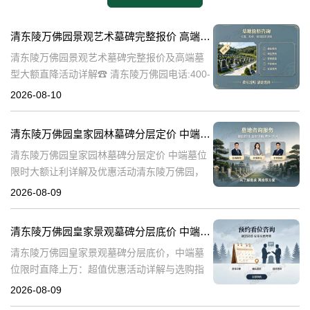
清东陵万佛园景观艺术墓碑完整报价 高端墓型大额直降活动详解
清东陵万佛园景观艺术墓碑完整报价及高端墓
型大额直降活动详解☎ 清东陵万佛园电话:400-
838-5063清东陵万佛园，作为中国历史上著名
2026-08-10
的皇家陵寝，不仅承载着丰富的历史文化底
蕴，更以其独特的景观艺术
清东陵万佛园皇家园林墓碑分层定价 中端墓位限时大额让利详解及优惠活动
清东陵万佛园皇家园林墓碑分层定价 中端墓位
限时大额让利详解及优惠活动清东陵万佛园，
作为中国历史上著名的皇家陵园之一，承载着
2026-08-09
丰富的历史文化底蕴。近年来，随着人们对身
后事的重视程度不断提升，清东陵万佛园
清东陵万佛园皇家景观墓碑分层底价 中端墓位限时直降上万：超值优惠活动详解与选购指南
清东陵万佛园皇家景观墓碑分层底价，中端墓
位限时直降上万：超值优惠活动详解与选购指
南☎ 清东陵万佛园电话:400-838-5063清东陵
2026-08-09
万佛园，作为中国历史上著名的皇家陵寝之