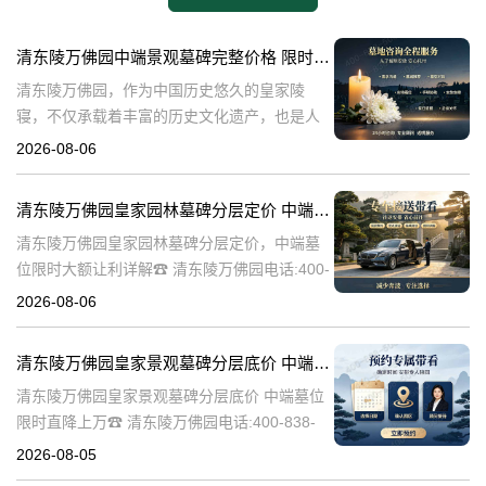
清东陵万佛园中端景观墓碑完整价格 限时减免多年管理费详解
清东陵万佛园，作为中国历史悠久的皇家陵
寝，不仅承载着丰富的历史文化遗产，也是人
们缅怀先人、寄托哀思的重要场所。近年来，
2026-08-06
随着人们对墓地景观要求的提升，中端景观墓
碑逐渐成为了一种流行趋势。本文将详细介绍
清东陵万佛园皇家园林墓碑分层定价 中端墓位限时大额让利详解
清
清东陵万佛园皇家园林墓碑分层定价，中端墓
位限时大额让利详解☎ 清东陵万佛园电话:400-
838-5063清东陵万佛园，作为中国历史上著名
2026-08-06
的皇家陵园之一，承载着丰富的历史文化和独
特的园林艺术。近年来，
清东陵万佛园皇家景观墓碑分层底价 中端墓位限时直降上万
清东陵万佛园皇家景观墓碑分层底价 中端墓位
限时直降上万☎ 清东陵万佛园电话:400-838-
5063清东陵万佛园，作为中国历史上著名的皇
2026-08-05
家陵寝之一，不仅承载着丰富的历史文化遗