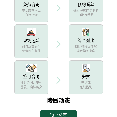
免费咨询
预约看墓
电话或在网上
确定好选择墓地的
直接咨询
日期及线路
现场选墓
综合对比
可自驾或乘坐
对比各陵园情况
免费班车前往
确定购买意向
签订合同
安葬
签订合同、支付
电话或
墓款、确认碑文
在线咨询
陵园动态
行业动态