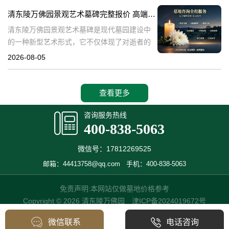
产，也成为了现代人们选择
清东陵万佛园景观艺术墓碑完整报价 高端墓型大额直降活动详解
清东陵万佛园景观艺术墓碑是现代墓园建设中
的一种新型艺术形式，它不仅体现了对逝者的
尊重和缅怀，更是一种文化艺术的传承。本文
2026-08-05
将详细介绍清东陵万佛园景观艺术墓碑的完整
报价以及高端墓型大额直降活动的相关内容，
查看更多
咨询服务热线
400-838-5063
微信号：17812269525
邮箱：44413758@qq.com
手机：400-838-5063
免责声明:本网站仅做墓地价格参考
Copyright © 2026 清东陵万佛园
津ICP备2024019672号
微信联系
电话咨询