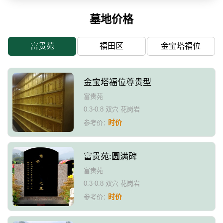
墓地价格
富贵苑
福田区
金宝塔福位
金宝塔福位尊贵型
富贵苑
0.3-0.8 双穴 花岗岩
时价
参考价：
富贵苑:圆满碑
富贵苑
0.3-0.8 双穴 花岗岩
时价
参考价：