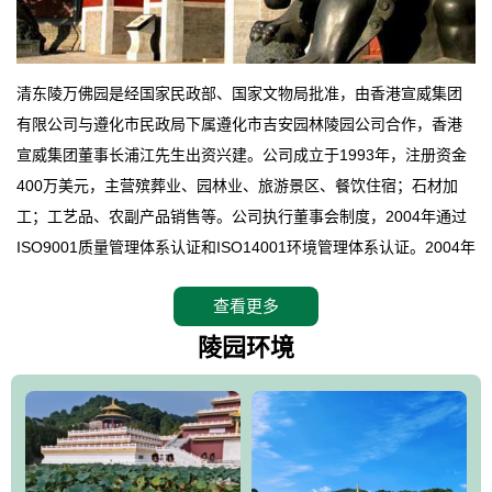
清东陵万佛园是经国家民政部、国家文物局批准，由香港宣威集团
有限公司与遵化市民政局下属遵化市吉安园林陵园公司合作，香港
宣威集团董事长浦江先生出资兴建。公司成立于1993年，注册资金
400万美元，主营殡葬业、园林业、旅游景区、餐饮住宿；石材加
工；工艺品、农副产品销售等。公司执行董事会制度，2004年通过
ISO9001质量管理体系认证和ISO14001环境管理体系认证。2004年
12月，万佛园被国家旅游局评定为国家4A级旅游区，是国内第一家
查看更多
拥有4A级旅游区头衔的花园式陵园，园内建有四星级酒店一座。
万佛园位于遵化市境内，座落在世界文化遗产清东陵地形墙内，地
陵园环境
形绝佳，地理位置优越，交通便利。公司以“建设全国顶级人生后花
园、打造佛教精品旅游圣地”为目标，以海外归侨、国内外知名人士
的墓地安葬、祭祀吊亡并结合旅游参观构成其主要使用功能；以苍
郁绚丽、优雅宜人的园林景观构成其外部形象。通过墓园建设与造