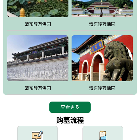
园手法相结合的默契操作，建成一处特色鲜明、服务周全、环境优
美、民族风格突出，与周边文物古迹交相呼应的极具吸引力的花园
式园林。
清东陵万佛园
清东陵万佛园
万佛园工程一期占地448亩，目前完成投资近12亿元人民币，园区采
用全仿古式建筑，寻求与世界文化遗产地清东陵的和谐统一，在园
区建设中寻求陵园建设与景区建设的有机融合，充分发挥独一无二
的地形优势，打造现代艺术园林，建设旅游景观、寺庙、酒店等综
合服务设施，服务于陵园经营，使企业的多元化经营项目相互依
托、相互促进，园区绿化覆盖率达90%。
设计建造各种墓地墓位3万个；主体建筑金宝塔，墓位容量8万个，
能适应不同消费阶层的需求，为客户提供墓碑设计制作服务、特色
清东陵万佛园
清东陵万佛园
落葬服务、代客祭扫服务、网上祭扫服务、祭奠商品服务等全方位
的一条龙服务。
查看更多
购墓流程