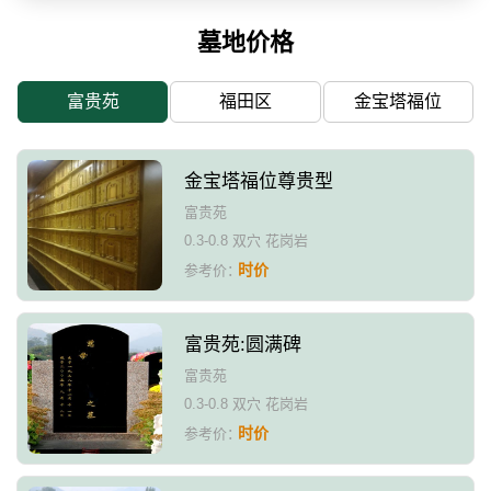
墓地价格
富贵苑
福田区
金宝塔福位
金宝塔福位尊贵型
富贵苑
0.3-0.8 双穴 花岗岩
时价
参考价：
富贵苑:圆满碑
富贵苑
0.3-0.8 双穴 花岗岩
时价
参考价：