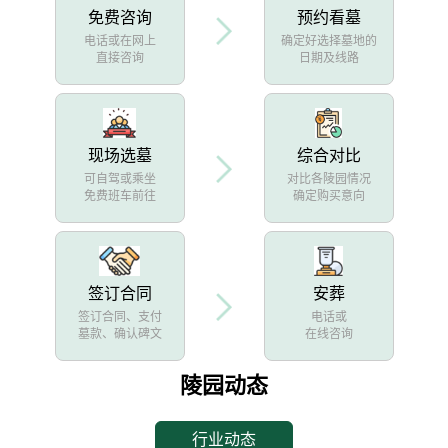
免费咨询
预约看墓
电话或在网上
确定好选择墓地的
直接咨询
日期及线路
现场选墓
综合对比
可自驾或乘坐
对比各陵园情况
免费班车前往
确定购买意向
签订合同
安葬
签订合同、支付
电话或
墓款、确认碑文
在线咨询
陵园动态
行业动态