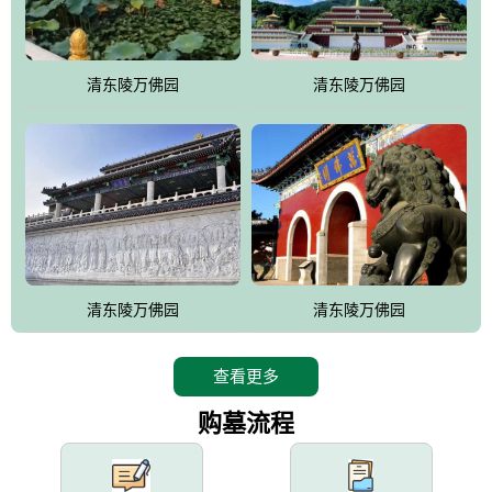
园手法相结合的默契操作，建成一处特色鲜明、服务周全、环境优
美、民族风格突出，与周边文物古迹交相呼应的极具吸引力的花园
式园林。
清东陵万佛园
清东陵万佛园
万佛园工程一期占地448亩，目前完成投资近12亿元人民币，园区采
用全仿古式建筑，寻求与世界文化遗产地清东陵的和谐统一，在园
区建设中寻求陵园建设与景区建设的有机融合，充分发挥独一无二
的地形优势，打造现代艺术园林，建设旅游景观、寺庙、酒店等综
合服务设施，服务于陵园经营，使企业的多元化经营项目相互依
托、相互促进，园区绿化覆盖率达90%。
设计建造各种墓地墓位3万个；主体建筑金宝塔，墓位容量8万个，
能适应不同消费阶层的需求，为客户提供墓碑设计制作服务、特色
清东陵万佛园
清东陵万佛园
落葬服务、代客祭扫服务、网上祭扫服务、祭奠商品服务等全方位
的一条龙服务。
查看更多
购墓流程