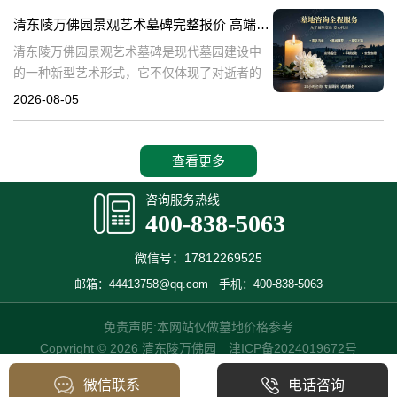
产，也成为了现代人们选择
清东陵万佛园景观艺术墓碑完整报价 高端墓型大额直降活动详解
清东陵万佛园景观艺术墓碑是现代墓园建设中
的一种新型艺术形式，它不仅体现了对逝者的
尊重和缅怀，更是一种文化艺术的传承。本文
2026-08-05
将详细介绍清东陵万佛园景观艺术墓碑的完整
报价以及高端墓型大额直降活动的相关内容，
查看更多
咨询服务热线
400-838-5063
微信号：17812269525
邮箱：44413758@qq.com
手机：400-838-5063
免责声明:本网站仅做墓地价格参考
Copyright © 2026 清东陵万佛园
津ICP备2024019672号
微信联系
电话咨询