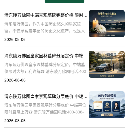
清东陵万佛园中端景观墓碑完整价格 限时减免多年管理费详解
清东陵万佛园，作为中国历史悠久的皇家陵
寝，不仅承载着丰富的历史文化遗产，也是人
们缅怀先人、寄托哀思的重要场所。近年来，
2026-08-06
随着人们对墓地景观要求的提升，中端景观墓
碑逐渐成为了一种流行趋势。本文将详细介绍
清东陵万佛园皇家园林墓碑分层定价 中端墓位限时大额让利详解
清
清东陵万佛园皇家园林墓碑分层定价，中端墓
位限时大额让利详解☎ 清东陵万佛园电话:400-
838-5063清东陵万佛园，作为中国历史上著名
2026-08-06
的皇家陵园之一，承载着丰富的历史文化和独
特的园林艺术。近年来，
清东陵万佛园皇家景观墓碑分层底价 中端墓位限时直降上万
清东陵万佛园皇家景观墓碑分层底价 中端墓位
限时直降上万☎ 清东陵万佛园电话:400-838-
5063清东陵万佛园，作为中国历史上著名的皇
2026-08-05
家陵寝之一，不仅承载着丰富的历史文化遗