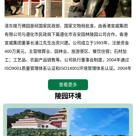
清东陵万佛园是经国家民政部、国家文物局批准，由香港宣威集团
有限公司与遵化市民政局下属遵化市吉安园林陵园公司合作，香港
宣威集团董事长浦江先生出资兴建。公司成立于1993年，注册资金
400万美元，主营殡葬业、园林业、旅游景区、餐饮住宿；石材加
工；工艺品、农副产品销售等。公司执行董事会制度，2004年通过
ISO9001质量管理体系认证和ISO14001环境管理体系认证。2004年
12月，万佛园被国家旅游局评定为国家4A级旅游区，是国内第一家
查看更多
拥有4A级旅游区头衔的花园式陵园，园内建有四星级酒店一座。
万佛园位于遵化市境内，座落在世界文化遗产清东陵地形墙内，地
陵园环境
形绝佳，地理位置优越，交通便利。公司以“建设全国顶级人生后花
园、打造佛教精品旅游圣地”为目标，以海外归侨、国内外知名人士
的墓地安葬、祭祀吊亡并结合旅游参观构成其主要使用功能；以苍
郁绚丽、优雅宜人的园林景观构成其外部形象。通过墓园建设与造