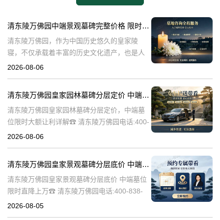
清东陵万佛园中端景观墓碑完整价格 限时减免多年管理费详解
清东陵万佛园，作为中国历史悠久的皇家陵
寝，不仅承载着丰富的历史文化遗产，也是人
们缅怀先人、寄托哀思的重要场所。近年来，
2026-08-06
随着人们对墓地景观要求的提升，中端景观墓
碑逐渐成为了一种流行趋势。本文将详细介绍
清东陵万佛园皇家园林墓碑分层定价 中端墓位限时大额让利详解
清
清东陵万佛园皇家园林墓碑分层定价，中端墓
位限时大额让利详解☎ 清东陵万佛园电话:400-
838-5063清东陵万佛园，作为中国历史上著名
2026-08-06
的皇家陵园之一，承载着丰富的历史文化和独
特的园林艺术。近年来，
清东陵万佛园皇家景观墓碑分层底价 中端墓位限时直降上万
清东陵万佛园皇家景观墓碑分层底价 中端墓位
限时直降上万☎ 清东陵万佛园电话:400-838-
5063清东陵万佛园，作为中国历史上著名的皇
2026-08-05
家陵寝之一，不仅承载着丰富的历史文化遗