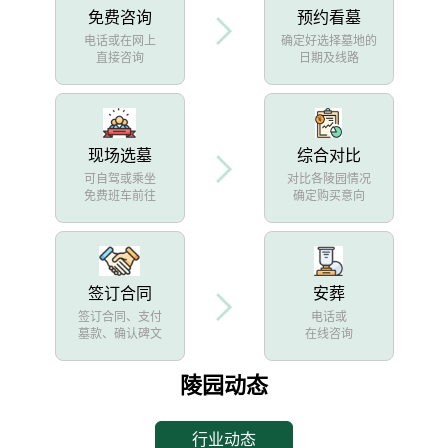
免费咨询
预约看墓
电话或在网上
确定好选择墓地的
直接咨询
日期及线路
现场选墓
综合对比
可自驾或乘坐
对比各陵园情况
免费班车前往
确定购买意向
签订合同
安葬
签订合同、支付
电话或
墓款、确认碑文
在线咨询
陵园动态
行业动态