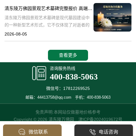
产，也成为了现代人们选择
清东陵万佛园景观艺术墓碑完整报价 高端墓型大额直降活动详解
清东陵万佛园景观艺术墓碑是现代墓园建设中
的一种新型艺术形式，它不仅体现了对逝者的
尊重和缅怀，更是一种文化艺术的传承。本文
2026-08-05
将详细介绍清东陵万佛园景观艺术墓碑的完整
报价以及高端墓型大额直降活动的相关内容，
查看更多
咨询服务热线
400-838-5063
微信号：17812269525
邮箱：44413758@qq.com
手机：400-838-5063
免责声明:本网站仅做墓地价格参考
Copyright © 2026 清东陵万佛园
津ICP备2024019672号
微信联系
电话咨询