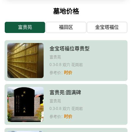
墓地价格
富贵苑
福田区
金宝塔福位
金宝塔福位尊贵型
富贵苑
0.3-0.8 双穴 花岗岩
时价
参考价：
富贵苑:圆满碑
富贵苑
0.3-0.8 双穴 花岗岩
时价
参考价：