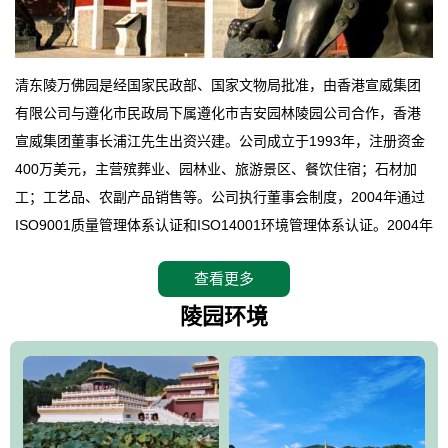
清东陵万佛园是经国家民政部、国家文物局批准，由香港宣威集团
有限公司与遵化市民政局下属遵化市吉安园林陵园公司合作，香港
宣威集团董事长浦江先生出资兴建。公司成立于1993年，注册资金
400万美元，主营殡葬业、园林业、旅游景区、餐饮住宿；石材加
工；工艺品、农副产品销售等。公司执行董事会制度，2004年通过
ISO9001质量管理体系认证和ISO14001环境管理体系认证。2004年
12月，万佛园被国家旅游局评定为国家4A级旅游区，是国内第一家
查看更多
拥有4A级旅游区头衔的花园式陵园，园内建有四星级酒店一座。
万佛园位于遵化市境内，座落在世界文化遗产清东陵地形墙内，地
陵园环境
形绝佳，地理位置优越，交通便利。公司以“建设全国顶级人生后花
园、打造佛教精品旅游圣地”为目标，以海外归侨、国内外知名人士
的墓地安葬、祭祀吊亡并结合旅游参观构成其主要使用功能；以苍
郁绚丽、优雅宜人的园林景观构成其外部形象。通过墓园建设与造