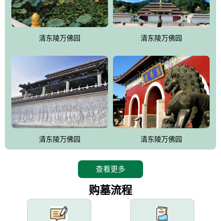
园手法相结合的默契操作，建成一处特色鲜明、服务周全、环境优
美、民族风格突出，与周边文物古迹交相呼应的极具吸引力的花园
式园林。
清东陵万佛园
清东陵万佛园
万佛园工程一期占地448亩，目前完成投资近12亿元人民币，园区采
用全仿古式建筑，寻求与世界文化遗产地清东陵的和谐统一，在园
区建设中寻求陵园建设与景区建设的有机融合，充分发挥独一无二
的地形优势，打造现代艺术园林，建设旅游景观、寺庙、酒店等综
合服务设施，服务于陵园经营，使企业的多元化经营项目相互依
托、相互促进，园区绿化覆盖率达90%。
设计建造各种墓地墓位3万个；主体建筑金宝塔，墓位容量8万个，
能适应不同消费阶层的需求，为客户提供墓碑设计制作服务、特色
清东陵万佛园
清东陵万佛园
落葬服务、代客祭扫服务、网上祭扫服务、祭奠商品服务等全方位
的一条龙服务。
查看更多
购墓流程