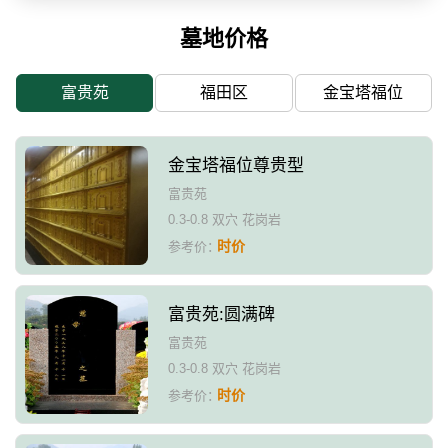
墓地价格
富贵苑
福田区
金宝塔福位
金宝塔福位尊贵型
富贵苑
0.3-0.8 双穴 花岗岩
时价
参考价：
富贵苑:圆满碑
富贵苑
0.3-0.8 双穴 花岗岩
时价
参考价：