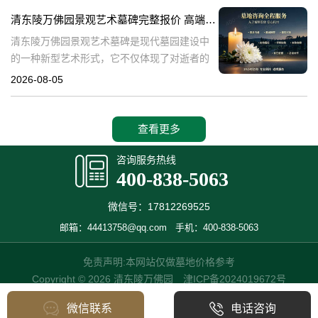
产，也成为了现代人们选择
清东陵万佛园景观艺术墓碑完整报价 高端墓型大额直降活动详解
清东陵万佛园景观艺术墓碑是现代墓园建设中
的一种新型艺术形式，它不仅体现了对逝者的
尊重和缅怀，更是一种文化艺术的传承。本文
2026-08-05
将详细介绍清东陵万佛园景观艺术墓碑的完整
报价以及高端墓型大额直降活动的相关内容，
查看更多
咨询服务热线
400-838-5063
微信号：17812269525
邮箱：44413758@qq.com
手机：400-838-5063
免责声明:本网站仅做墓地价格参考
Copyright © 2026 清东陵万佛园
津ICP备2024019672号
微信联系
电话咨询