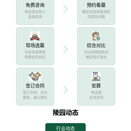
免费咨询
预约看墓
电话或在网上
确定好选择墓地的
直接咨询
日期及线路
现场选墓
综合对比
可自驾或乘坐
对比各陵园情况
免费班车前往
确定购买意向
签订合同
安葬
签订合同、支付
电话或
墓款、确认碑文
在线咨询
陵园动态
行业动态