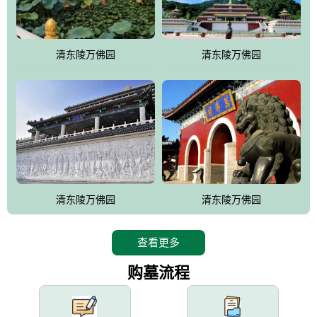
园手法相结合的默契操作，建成一处特色鲜明、服务周全、环境优
美、民族风格突出，与周边文物古迹交相呼应的极具吸引力的花园
式园林。
清东陵万佛园
清东陵万佛园
万佛园工程一期占地448亩，目前完成投资近12亿元人民币，园区采
用全仿古式建筑，寻求与世界文化遗产地清东陵的和谐统一，在园
区建设中寻求陵园建设与景区建设的有机融合，充分发挥独一无二
的地形优势，打造现代艺术园林，建设旅游景观、寺庙、酒店等综
合服务设施，服务于陵园经营，使企业的多元化经营项目相互依
托、相互促进，园区绿化覆盖率达90%。
设计建造各种墓地墓位3万个；主体建筑金宝塔，墓位容量8万个，
能适应不同消费阶层的需求，为客户提供墓碑设计制作服务、特色
清东陵万佛园
清东陵万佛园
落葬服务、代客祭扫服务、网上祭扫服务、祭奠商品服务等全方位
的一条龙服务。
查看更多
购墓流程