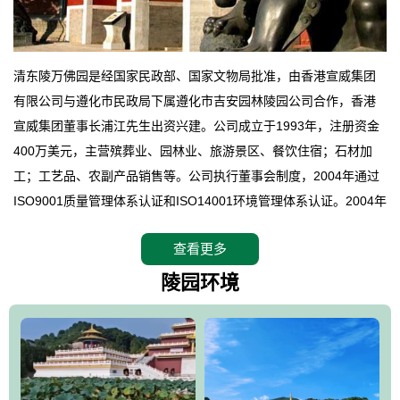
清东陵万佛园是经国家民政部、国家文物局批准，由香港宣威集团
有限公司与遵化市民政局下属遵化市吉安园林陵园公司合作，香港
宣威集团董事长浦江先生出资兴建。公司成立于1993年，注册资金
400万美元，主营殡葬业、园林业、旅游景区、餐饮住宿；石材加
工；工艺品、农副产品销售等。公司执行董事会制度，2004年通过
ISO9001质量管理体系认证和ISO14001环境管理体系认证。2004年
12月，万佛园被国家旅游局评定为国家4A级旅游区，是国内第一家
查看更多
拥有4A级旅游区头衔的花园式陵园，园内建有四星级酒店一座。
万佛园位于遵化市境内，座落在世界文化遗产清东陵地形墙内，地
陵园环境
形绝佳，地理位置优越，交通便利。公司以“建设全国顶级人生后花
园、打造佛教精品旅游圣地”为目标，以海外归侨、国内外知名人士
的墓地安葬、祭祀吊亡并结合旅游参观构成其主要使用功能；以苍
郁绚丽、优雅宜人的园林景观构成其外部形象。通过墓园建设与造