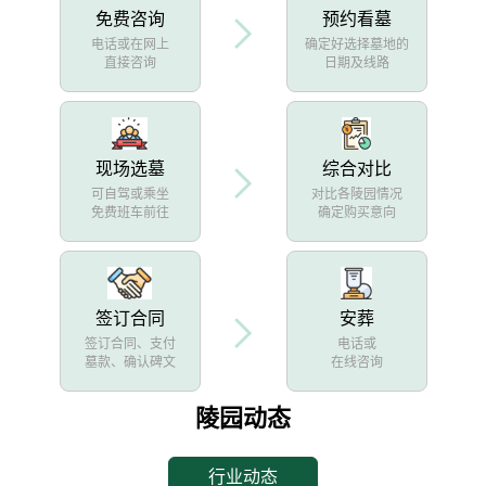
免费咨询
预约看墓
电话或在网上
确定好选择墓地的
直接咨询
日期及线路
现场选墓
综合对比
可自驾或乘坐
对比各陵园情况
免费班车前往
确定购买意向
签订合同
安葬
签订合同、支付
电话或
墓款、确认碑文
在线咨询
陵园动态
行业动态