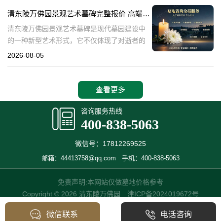
产，也成为了现代人们选择
清东陵万佛园景观艺术墓碑完整报价 高端墓型大额直降活动详解
清东陵万佛园景观艺术墓碑是现代墓园建设中
的一种新型艺术形式，它不仅体现了对逝者的
尊重和缅怀，更是一种文化艺术的传承。本文
2026-08-05
将详细介绍清东陵万佛园景观艺术墓碑的完整
报价以及高端墓型大额直降活动的相关内容，
查看更多
咨询服务热线
400-838-5063
微信号：17812269525
邮箱：44413758@qq.com
手机：400-838-5063
免责声明:本网站仅做墓地价格参考
Copyright © 2026 清东陵万佛园
津ICP备2024019672号
微信联系
电话咨询