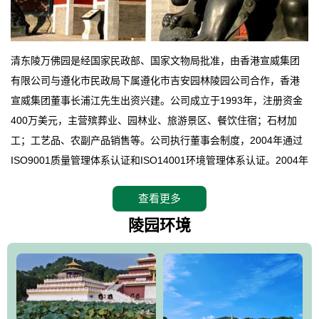
清东陵万佛园是经国家民政部、国家文物局批准，由香港宣威集团
有限公司与遵化市民政局下属遵化市吉安园林陵园公司合作，香港
宣威集团董事长浦江先生出资兴建。公司成立于1993年，注册资金
400万美元，主营殡葬业、园林业、旅游景区、餐饮住宿；石材加
工；工艺品、农副产品销售等。公司执行董事会制度，2004年通过
ISO9001质量管理体系认证和ISO14001环境管理体系认证。2004年
12月，万佛园被国家旅游局评定为国家4A级旅游区，是国内第一家
查看更多
拥有4A级旅游区头衔的花园式陵园，园内建有四星级酒店一座。
万佛园位于遵化市境内，座落在世界文化遗产清东陵地形墙内，地
陵园环境
形绝佳，地理位置优越，交通便利。公司以“建设全国顶级人生后花
园、打造佛教精品旅游圣地”为目标，以海外归侨、国内外知名人士
的墓地安葬、祭祀吊亡并结合旅游参观构成其主要使用功能；以苍
郁绚丽、优雅宜人的园林景观构成其外部形象。通过墓园建设与造