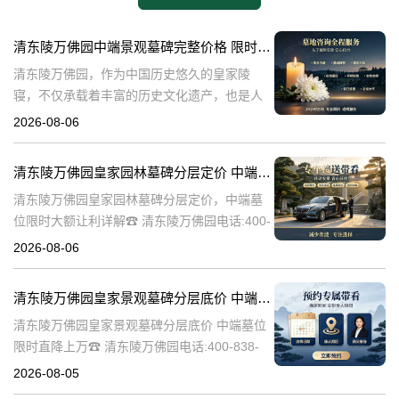
清东陵万佛园中端景观墓碑完整价格 限时减免多年管理费详解
清东陵万佛园，作为中国历史悠久的皇家陵
寝，不仅承载着丰富的历史文化遗产，也是人
们缅怀先人、寄托哀思的重要场所。近年来，
2026-08-06
随着人们对墓地景观要求的提升，中端景观墓
碑逐渐成为了一种流行趋势。本文将详细介绍
清东陵万佛园皇家园林墓碑分层定价 中端墓位限时大额让利详解
清
清东陵万佛园皇家园林墓碑分层定价，中端墓
位限时大额让利详解☎ 清东陵万佛园电话:400-
838-5063清东陵万佛园，作为中国历史上著名
2026-08-06
的皇家陵园之一，承载着丰富的历史文化和独
特的园林艺术。近年来，
清东陵万佛园皇家景观墓碑分层底价 中端墓位限时直降上万
清东陵万佛园皇家景观墓碑分层底价 中端墓位
限时直降上万☎ 清东陵万佛园电话:400-838-
5063清东陵万佛园，作为中国历史上著名的皇
2026-08-05
家陵寝之一，不仅承载着丰富的历史文化遗