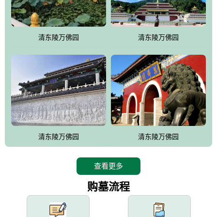
园手法相结合的默契操作，建成一处特色鲜明、服务周全、环境优
美、民族风格突出，与周边文物古迹交相呼应的极具吸引力的花园
式园林。
清东陵万佛园
清东陵万佛园
万佛园工程一期占地448亩，目前完成投资近12亿元人民币，园区采
用全仿古式建筑，寻求与世界文化遗产地清东陵的和谐统一，在园
区建设中寻求陵园建设与景区建设的有机融合，充分发挥独一无二
的地形优势，打造现代艺术园林，建设旅游景观、寺庙、酒店等综
合服务设施，服务于陵园经营，使企业的多元化经营项目相互依
托、相互促进，园区绿化覆盖率达90%。
设计建造各种墓地墓位3万个；主体建筑金宝塔，墓位容量8万个，
能适应不同消费阶层的需求，为客户提供墓碑设计制作服务、特色
清东陵万佛园
清东陵万佛园
落葬服务、代客祭扫服务、网上祭扫服务、祭奠商品服务等全方位
的一条龙服务。
查看更多
购墓流程