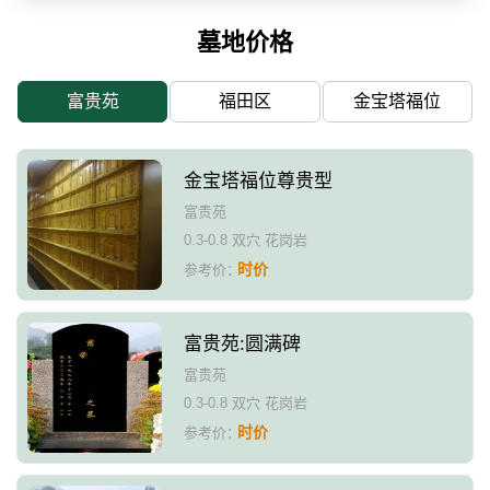
墓地价格
富贵苑
福田区
金宝塔福位
金宝塔福位尊贵型
富贵苑
0.3-0.8 双穴 花岗岩
时价
参考价：
富贵苑:圆满碑
富贵苑
0.3-0.8 双穴 花岗岩
时价
参考价：