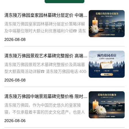
清东陵万佛园皇家园林墓碑分层定价 中端墓位限时大额让利详解及优惠福利
清东陵万佛园皇家园林墓碑分层定价策略详解
及中端墓位限时大额让利优惠福利介绍☎ 清东
陵万佛园电话:400-838-5063清东陵万佛园，作
2026-08-08
为中国皇家陵寝的重要代表，不仅承载着丰富
的历史文化价值，更是无
清东陵万佛园景观艺术墓碑完整报价 高端墓型大额直降活动详解
清东陵万佛园景观艺术墓碑完整报价及高端墓
型大额直降活动详解☎ 清东陵万佛园电话:400-
838-5063清东陵万佛园，作为中国历史悠久的
2026-08-08
陵寝之一，承载着丰富的文化底蕴和历史价
值。近年来，随着人们对身
清东陵万佛园中端景观墓碑完整价格 限时减免多年管理费详解
清东陵万佛园，作为中国历史悠久的皇家陵
寝，不仅承载着丰富的历史文化遗产，也是人
们缅怀先人、寄托哀思的重要场所。近年来，
2026-08-06
随着人们对墓地景观要求的提升，中端景观墓