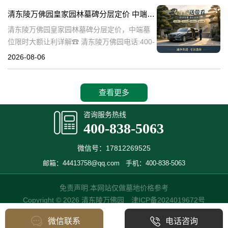
碑逐渐成为了一种流行趋势。本文将详细介绍
清东陵万佛园皇家园林墓碑分层定价 中端墓位限时大额让利详解
清
清东陵万佛园皇家园林墓碑分层定价，中端墓
位限时大额让利详解☎ 清东陵万佛园电话:400-
838-5063清东陵万佛园，作为中国历史上著名
2026-08-06
的皇家陵园之一，承载着丰富的历史文化和独
特的园林艺术。近年来，
查看更多
咨询服务热线
400-838-5063
微信号：17812269525
邮箱：44413758@qq.com
手机：400-838-5063
免责声明:本网站仅做墓地价格参考
Copyright © 2026 清东陵万佛园
津ICP备2024019672号
微信联系
电话咨询