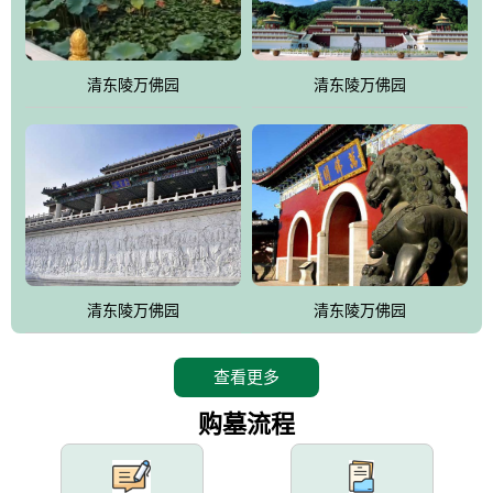
园手法相结合的默契操作，建成一处特色鲜明、服务周全、环境优
美、民族风格突出，与周边文物古迹交相呼应的极具吸引力的花园
式园林。
清东陵万佛园
清东陵万佛园
万佛园工程一期占地448亩，目前完成投资近12亿元人民币，园区采
用全仿古式建筑，寻求与世界文化遗产地清东陵的和谐统一，在园
区建设中寻求陵园建设与景区建设的有机融合，充分发挥独一无二
的地形优势，打造现代艺术园林，建设旅游景观、寺庙、酒店等综
合服务设施，服务于陵园经营，使企业的多元化经营项目相互依
托、相互促进，园区绿化覆盖率达90%。
设计建造各种墓地墓位3万个；主体建筑金宝塔，墓位容量8万个，
能适应不同消费阶层的需求，为客户提供墓碑设计制作服务、特色
清东陵万佛园
清东陵万佛园
落葬服务、代客祭扫服务、网上祭扫服务、祭奠商品服务等全方位
的一条龙服务。
查看更多
购墓流程