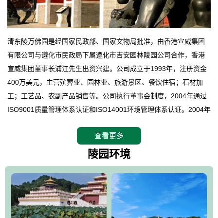
清东陵万佛园是经国家民政部、国家文物局批准，由香港宣威集团
有限公司与遵化市民政局下属遵化市吉安园林陵园公司合作，香港
宣威集团董事长浦江先生出资兴建。公司成立于1993年，注册资金
400万美元，主营殡葬业、园林业、旅游景区、餐饮住宿；石材加
工；工艺品、农副产品销售等。公司执行董事会制度，2004年通过
ISO9001质量管理体系认证和ISO14001环境管理体系认证。2004年
12月，万佛园被国家旅游局评定为国家4A级旅游区，是国内第一家
查看更多
拥有4A级旅游区头衔的花园式陵园，园内建有四星级酒店一座。
万佛园位于遵化市境内，座落在世界文化遗产清东陵地形墙内，地
陵园环境
形绝佳，地理位置优越，交通便利。公司以“建设全国顶级人生后花
园、打造佛教精品旅游圣地”为目标，以海外归侨、国内外知名人士
的墓地安葬、祭祀吊亡并结合旅游参观构成其主要使用功能；以苍
郁绚丽、优雅宜人的园林景观构成其外部形象。通过墓园建设与造