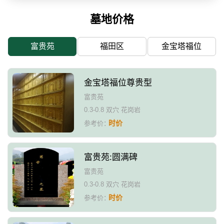
墓地价格
富贵苑
福田区
金宝塔福位
金宝塔福位尊贵型
富贵苑
0.3-0.8 双穴 花岗岩
时价
参考价：
富贵苑:圆满碑
富贵苑
0.3-0.8 双穴 花岗岩
时价
参考价：