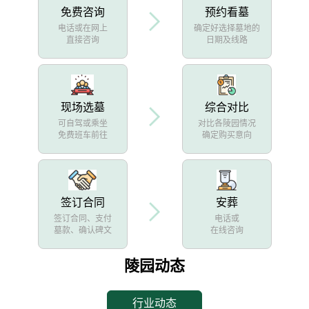
免费咨询
预约看墓
电话或在网上
确定好选择墓地的
直接咨询
日期及线路
现场选墓
综合对比
可自驾或乘坐
对比各陵园情况
免费班车前往
确定购买意向
签订合同
安葬
签订合同、支付
电话或
墓款、确认碑文
在线咨询
陵园动态
行业动态