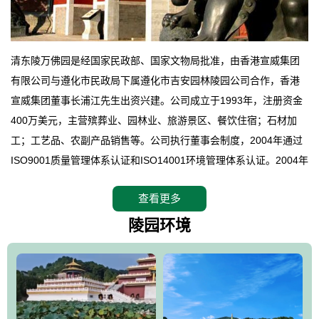
清东陵万佛园是经国家民政部、国家文物局批准，由香港宣威集团
有限公司与遵化市民政局下属遵化市吉安园林陵园公司合作，香港
宣威集团董事长浦江先生出资兴建。公司成立于1993年，注册资金
400万美元，主营殡葬业、园林业、旅游景区、餐饮住宿；石材加
工；工艺品、农副产品销售等。公司执行董事会制度，2004年通过
ISO9001质量管理体系认证和ISO14001环境管理体系认证。2004年
12月，万佛园被国家旅游局评定为国家4A级旅游区，是国内第一家
查看更多
拥有4A级旅游区头衔的花园式陵园，园内建有四星级酒店一座。
万佛园位于遵化市境内，座落在世界文化遗产清东陵地形墙内，地
陵园环境
形绝佳，地理位置优越，交通便利。公司以“建设全国顶级人生后花
园、打造佛教精品旅游圣地”为目标，以海外归侨、国内外知名人士
的墓地安葬、祭祀吊亡并结合旅游参观构成其主要使用功能；以苍
郁绚丽、优雅宜人的园林景观构成其外部形象。通过墓园建设与造