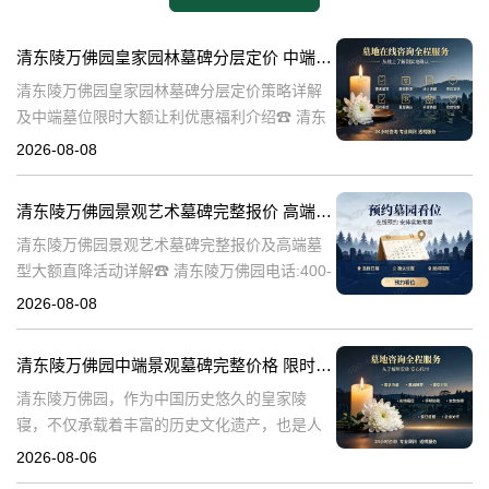
清东陵万佛园皇家园林墓碑分层定价 中端墓位限时大额让利详解及优惠福利
清东陵万佛园皇家园林墓碑分层定价策略详解
及中端墓位限时大额让利优惠福利介绍☎ 清东
陵万佛园电话:400-838-5063清东陵万佛园，作
2026-08-08
为中国皇家陵寝的重要代表，不仅承载着丰富
的历史文化价值，更是无
清东陵万佛园景观艺术墓碑完整报价 高端墓型大额直降活动详解
清东陵万佛园景观艺术墓碑完整报价及高端墓
型大额直降活动详解☎ 清东陵万佛园电话:400-
838-5063清东陵万佛园，作为中国历史悠久的
2026-08-08
陵寝之一，承载着丰富的文化底蕴和历史价
值。近年来，随着人们对身
清东陵万佛园中端景观墓碑完整价格 限时减免多年管理费详解
清东陵万佛园，作为中国历史悠久的皇家陵
寝，不仅承载着丰富的历史文化遗产，也是人
们缅怀先人、寄托哀思的重要场所。近年来，
2026-08-06
随着人们对墓地景观要求的提升，中端景观墓