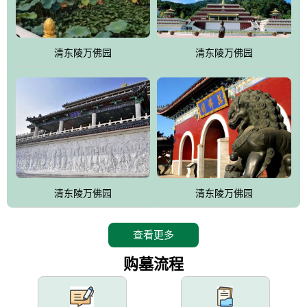
园手法相结合的默契操作，建成一处特色鲜明、服务周全、环境优
美、民族风格突出，与周边文物古迹交相呼应的极具吸引力的花园
式园林。
清东陵万佛园
清东陵万佛园
万佛园工程一期占地448亩，目前完成投资近12亿元人民币，园区采
用全仿古式建筑，寻求与世界文化遗产地清东陵的和谐统一，在园
区建设中寻求陵园建设与景区建设的有机融合，充分发挥独一无二
的地形优势，打造现代艺术园林，建设旅游景观、寺庙、酒店等综
合服务设施，服务于陵园经营，使企业的多元化经营项目相互依
托、相互促进，园区绿化覆盖率达90%。
设计建造各种墓地墓位3万个；主体建筑金宝塔，墓位容量8万个，
能适应不同消费阶层的需求，为客户提供墓碑设计制作服务、特色
清东陵万佛园
清东陵万佛园
落葬服务、代客祭扫服务、网上祭扫服务、祭奠商品服务等全方位
的一条龙服务。
查看更多
购墓流程