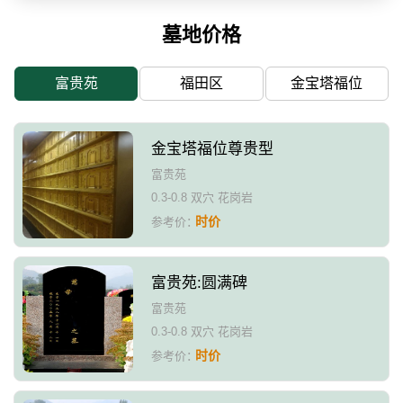
墓地价格
富贵苑
福田区
金宝塔福位
金宝塔福位尊贵型
富贵苑
0.3-0.8 双穴 花岗岩
时价
参考价：
富贵苑:圆满碑
富贵苑
0.3-0.8 双穴 花岗岩
时价
参考价：