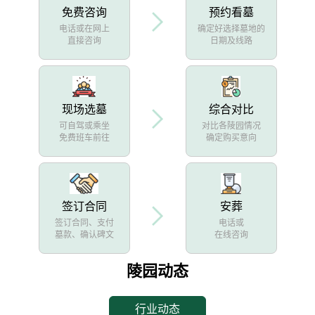
免费咨询
预约看墓
电话或在网上
确定好选择墓地的
直接咨询
日期及线路
现场选墓
综合对比
可自驾或乘坐
对比各陵园情况
免费班车前往
确定购买意向
签订合同
安葬
签订合同、支付
电话或
墓款、确认碑文
在线咨询
陵园动态
行业动态