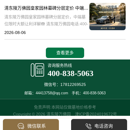
碑逐渐成为了一种流行趋势。本文将详细介绍
清东陵万佛园皇家园林墓碑分层定价 中端墓位限时大额让利详解
清
清东陵万佛园皇家园林墓碑分层定价，中端墓
位限时大额让利详解☎ 清东陵万佛园电话:400-
838-5063清东陵万佛园，作为中国历史上著名
2026-08-06
的皇家陵园之一，承载着丰富的历史文化和独
特的园林艺术。近年来，
查看更多
咨询服务热线
400-838-5063
微信号：17812269525
邮箱：44413758@qq.com
手机：400-838-5063
免责声明:本网站仅做墓地价格参考
Copyright © 2026 清东陵万佛园
津ICP备2024019672号
微信联系
电话咨询