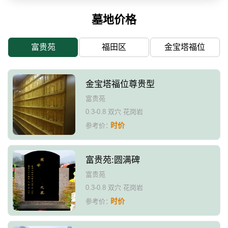
墓地价格
富贵苑
福田区
金宝塔福位
金宝塔福位尊贵型
富贵苑
0.3-0.8 双穴 花岗岩
时价
参考价：
富贵苑:圆满碑
富贵苑
0.3-0.8 双穴 花岗岩
时价
参考价：