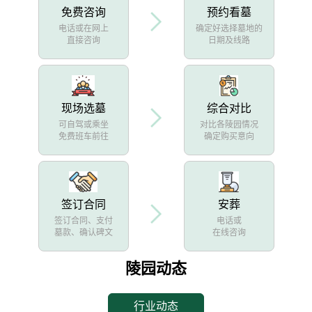
免费咨询
预约看墓
电话或在网上
确定好选择墓地的
直接咨询
日期及线路
现场选墓
综合对比
可自驾或乘坐
对比各陵园情况
免费班车前往
确定购买意向
签订合同
安葬
签订合同、支付
电话或
墓款、确认碑文
在线咨询
陵园动态
行业动态