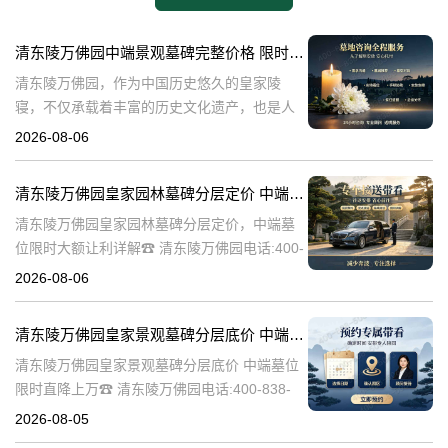
清东陵万佛园中端景观墓碑完整价格 限时减免多年管理费详解
清东陵万佛园，作为中国历史悠久的皇家陵
寝，不仅承载着丰富的历史文化遗产，也是人
们缅怀先人、寄托哀思的重要场所。近年来，
2026-08-06
随着人们对墓地景观要求的提升，中端景观墓
碑逐渐成为了一种流行趋势。本文将详细介绍
清东陵万佛园皇家园林墓碑分层定价 中端墓位限时大额让利详解
清
清东陵万佛园皇家园林墓碑分层定价，中端墓
位限时大额让利详解☎ 清东陵万佛园电话:400-
838-5063清东陵万佛园，作为中国历史上著名
2026-08-06
的皇家陵园之一，承载着丰富的历史文化和独
特的园林艺术。近年来，
清东陵万佛园皇家景观墓碑分层底价 中端墓位限时直降上万
清东陵万佛园皇家景观墓碑分层底价 中端墓位
限时直降上万☎ 清东陵万佛园电话:400-838-
5063清东陵万佛园，作为中国历史上著名的皇
2026-08-05
家陵寝之一，不仅承载着丰富的历史文化遗