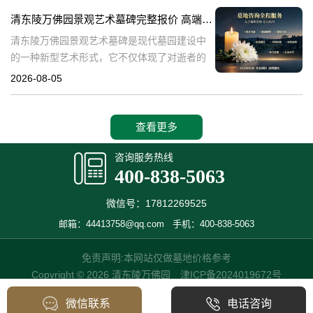
产，也成为了现代人们选择
清东陵万佛园景观艺术墓碑完整报价 高端墓型大额直降活动详解
清东陵万佛园景观艺术墓碑是现代墓园建设中
的一种新型艺术形式，它不仅体现了对逝者的
尊重和缅怀，更是一种文化艺术的传承。本文
2026-08-05
将详细介绍清东陵万佛园景观艺术墓碑的完整
报价以及高端墓型大额直降活动的相关内容，
查看更多
咨询服务热线
400-838-5063
微信号：17812269525
邮箱：44413758@qq.com
手机：400-838-5063
免责声明:本网站仅做墓地价格参考
Copyright © 2026 清东陵万佛园
津ICP备2024019672号
微信联系
电话咨询