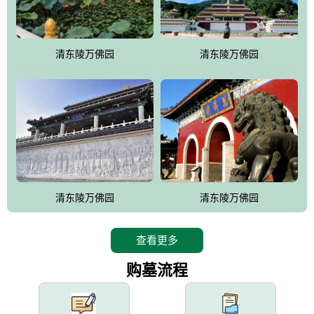
园手法相结合的默契操作，建成一处特色鲜明、服务周全、环境优
美、民族风格突出，与周边文物古迹交相呼应的极具吸引力的花园
式园林。
清东陵万佛园
清东陵万佛园
万佛园工程一期占地448亩，目前完成投资近12亿元人民币，园区采
用全仿古式建筑，寻求与世界文化遗产地清东陵的和谐统一，在园
区建设中寻求陵园建设与景区建设的有机融合，充分发挥独一无二
的地形优势，打造现代艺术园林，建设旅游景观、寺庙、酒店等综
合服务设施，服务于陵园经营，使企业的多元化经营项目相互依
托、相互促进，园区绿化覆盖率达90%。
设计建造各种墓地墓位3万个；主体建筑金宝塔，墓位容量8万个，
能适应不同消费阶层的需求，为客户提供墓碑设计制作服务、特色
清东陵万佛园
清东陵万佛园
落葬服务、代客祭扫服务、网上祭扫服务、祭奠商品服务等全方位
的一条龙服务。
查看更多
购墓流程