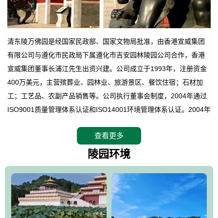
清东陵万佛园是经国家民政部、国家文物局批准，由香港宣威集团
有限公司与遵化市民政局下属遵化市吉安园林陵园公司合作，香港
宣威集团董事长浦江先生出资兴建。公司成立于1993年，注册资金
400万美元，主营殡葬业、园林业、旅游景区、餐饮住宿；石材加
工；工艺品、农副产品销售等。公司执行董事会制度，2004年通过
ISO9001质量管理体系认证和ISO14001环境管理体系认证。2004年
12月，万佛园被国家旅游局评定为国家4A级旅游区，是国内第一家
查看更多
拥有4A级旅游区头衔的花园式陵园，园内建有四星级酒店一座。
万佛园位于遵化市境内，座落在世界文化遗产清东陵地形墙内，地
陵园环境
形绝佳，地理位置优越，交通便利。公司以“建设全国顶级人生后花
园、打造佛教精品旅游圣地”为目标，以海外归侨、国内外知名人士
的墓地安葬、祭祀吊亡并结合旅游参观构成其主要使用功能；以苍
郁绚丽、优雅宜人的园林景观构成其外部形象。通过墓园建设与造