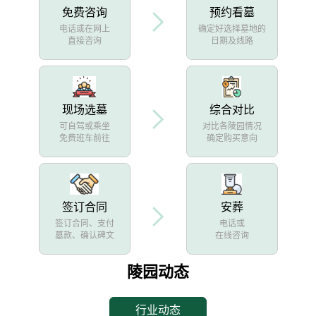
免费咨询
预约看墓
电话或在网上
确定好选择墓地的
直接咨询
日期及线路
现场选墓
综合对比
可自驾或乘坐
对比各陵园情况
免费班车前往
确定购买意向
签订合同
安葬
签订合同、支付
电话或
墓款、确认碑文
在线咨询
陵园动态
行业动态