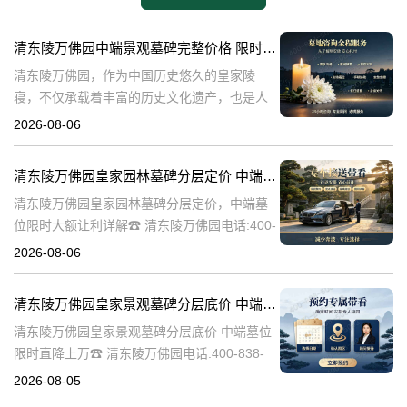
清东陵万佛园中端景观墓碑完整价格 限时减免多年管理费详解
清东陵万佛园，作为中国历史悠久的皇家陵
寝，不仅承载着丰富的历史文化遗产，也是人
们缅怀先人、寄托哀思的重要场所。近年来，
2026-08-06
随着人们对墓地景观要求的提升，中端景观墓
碑逐渐成为了一种流行趋势。本文将详细介绍
清东陵万佛园皇家园林墓碑分层定价 中端墓位限时大额让利详解
清
清东陵万佛园皇家园林墓碑分层定价，中端墓
位限时大额让利详解☎ 清东陵万佛园电话:400-
838-5063清东陵万佛园，作为中国历史上著名
2026-08-06
的皇家陵园之一，承载着丰富的历史文化和独
特的园林艺术。近年来，
清东陵万佛园皇家景观墓碑分层底价 中端墓位限时直降上万
清东陵万佛园皇家景观墓碑分层底价 中端墓位
限时直降上万☎ 清东陵万佛园电话:400-838-
5063清东陵万佛园，作为中国历史上著名的皇
2026-08-05
家陵寝之一，不仅承载着丰富的历史文化遗