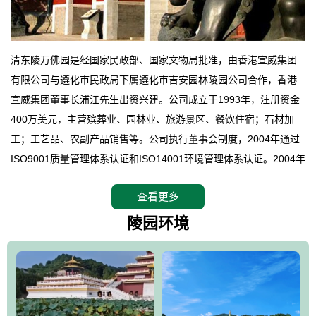
清东陵万佛园是经国家民政部、国家文物局批准，由香港宣威集团
有限公司与遵化市民政局下属遵化市吉安园林陵园公司合作，香港
宣威集团董事长浦江先生出资兴建。公司成立于1993年，注册资金
400万美元，主营殡葬业、园林业、旅游景区、餐饮住宿；石材加
工；工艺品、农副产品销售等。公司执行董事会制度，2004年通过
ISO9001质量管理体系认证和ISO14001环境管理体系认证。2004年
12月，万佛园被国家旅游局评定为国家4A级旅游区，是国内第一家
查看更多
拥有4A级旅游区头衔的花园式陵园，园内建有四星级酒店一座。
万佛园位于遵化市境内，座落在世界文化遗产清东陵地形墙内，地
陵园环境
形绝佳，地理位置优越，交通便利。公司以“建设全国顶级人生后花
园、打造佛教精品旅游圣地”为目标，以海外归侨、国内外知名人士
的墓地安葬、祭祀吊亡并结合旅游参观构成其主要使用功能；以苍
郁绚丽、优雅宜人的园林景观构成其外部形象。通过墓园建设与造