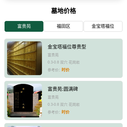
墓地价格
富贵苑
福田区
金宝塔福位
金宝塔福位尊贵型
富贵苑
0.3-0.8 双穴 花岗岩
时价
参考价：
富贵苑:圆满碑
富贵苑
0.3-0.8 双穴 花岗岩
时价
参考价：