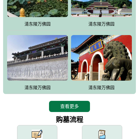
园手法相结合的默契操作，建成一处特色鲜明、服务周全、环境优
美、民族风格突出，与周边文物古迹交相呼应的极具吸引力的花园
式园林。
清东陵万佛园
清东陵万佛园
万佛园工程一期占地448亩，目前完成投资近12亿元人民币，园区采
用全仿古式建筑，寻求与世界文化遗产地清东陵的和谐统一，在园
区建设中寻求陵园建设与景区建设的有机融合，充分发挥独一无二
的地形优势，打造现代艺术园林，建设旅游景观、寺庙、酒店等综
合服务设施，服务于陵园经营，使企业的多元化经营项目相互依
托、相互促进，园区绿化覆盖率达90%。
设计建造各种墓地墓位3万个；主体建筑金宝塔，墓位容量8万个，
能适应不同消费阶层的需求，为客户提供墓碑设计制作服务、特色
清东陵万佛园
清东陵万佛园
落葬服务、代客祭扫服务、网上祭扫服务、祭奠商品服务等全方位
的一条龙服务。
查看更多
购墓流程