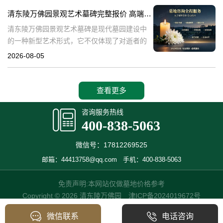
产，也成为了现代人们选择
清东陵万佛园景观艺术墓碑完整报价 高端墓型大额直降活动详解
清东陵万佛园景观艺术墓碑是现代墓园建设中
的一种新型艺术形式，它不仅体现了对逝者的
尊重和缅怀，更是一种文化艺术的传承。本文
2026-08-05
将详细介绍清东陵万佛园景观艺术墓碑的完整
报价以及高端墓型大额直降活动的相关内容，
查看更多
咨询服务热线
400-838-5063
微信号：17812269525
邮箱：44413758@qq.com
手机：400-838-5063
免责声明:本网站仅做墓地价格参考
Copyright © 2026 清东陵万佛园
津ICP备2024019672号
微信联系
电话咨询