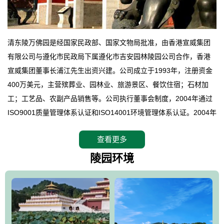
清东陵万佛园是经国家民政部、国家文物局批准，由香港宣威集团
有限公司与遵化市民政局下属遵化市吉安园林陵园公司合作，香港
宣威集团董事长浦江先生出资兴建。公司成立于1993年，注册资金
400万美元，主营殡葬业、园林业、旅游景区、餐饮住宿；石材加
工；工艺品、农副产品销售等。公司执行董事会制度，2004年通过
ISO9001质量管理体系认证和ISO14001环境管理体系认证。2004年
12月，万佛园被国家旅游局评定为国家4A级旅游区，是国内第一家
查看更多
拥有4A级旅游区头衔的花园式陵园，园内建有四星级酒店一座。
万佛园位于遵化市境内，座落在世界文化遗产清东陵地形墙内，地
陵园环境
形绝佳，地理位置优越，交通便利。公司以“建设全国顶级人生后花
园、打造佛教精品旅游圣地”为目标，以海外归侨、国内外知名人士
的墓地安葬、祭祀吊亡并结合旅游参观构成其主要使用功能；以苍
郁绚丽、优雅宜人的园林景观构成其外部形象。通过墓园建设与造