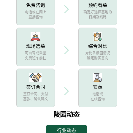
免费咨询
预约看墓
电话或在网上
确定好选择墓地的
直接咨询
日期及线路
现场选墓
综合对比
可自驾或乘坐
对比各陵园情况
免费班车前往
确定购买意向
签订合同
安葬
签订合同、支付
电话或
墓款、确认碑文
在线咨询
陵园动态
行业动态