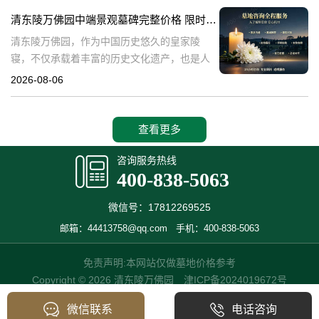
值。近年来，随着人们对身
清东陵万佛园中端景观墓碑完整价格 限时减免多年管理费详解
清东陵万佛园，作为中国历史悠久的皇家陵
寝，不仅承载着丰富的历史文化遗产，也是人
们缅怀先人、寄托哀思的重要场所。近年来，
2026-08-06
随着人们对墓地景观要求的提升，中端景观墓
碑逐渐成为了一种流行趋势。本文将详细介绍
清
查看更多
咨询服务热线
400-838-5063
微信号：17812269525
邮箱：44413758@qq.com
手机：400-838-5063
免责声明:本网站仅做墓地价格参考
Copyright © 2026 清东陵万佛园
津ICP备2024019672号
微信联系
电话咨询