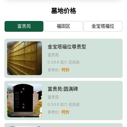
墓地价格
富贵苑
福田区
金宝塔福位
金宝塔福位尊贵型
富贵苑
0.3-0.8 双穴 花岗岩
时价
参考价：
富贵苑:圆满碑
富贵苑
0.3-0.8 双穴 花岗岩
时价
参考价：