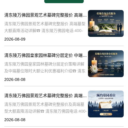
清东陵万佛园景观艺术墓碑完整报价 高端墓型大额直降活动详解
清东陵万佛园景观艺术墓碑完整报价 高端墓型
大额直降活动详解☎ 清东陵万佛园电话:400-
838-5063清东陵万佛园，作为中国著名的皇家
2026-08-09
陵寝之一，不仅承载着丰富的历史文化遗产，
也是现代人们缅怀先人、
清东陵万佛园皇家园林墓碑分层定价 中端墓位限时大额让利详解及优惠福利
清东陵万佛园皇家园林墓碑分层定价策略详解
及中端墓位限时大额让利优惠福利介绍☎ 清东
陵万佛园电话:400-838-5063清东陵万佛园，作
2026-08-08
为中国皇家陵寝的重要代表，不仅承载着丰富
的历史文化价值，更是无
清东陵万佛园景观艺术墓碑完整报价 高端墓型大额直降活动详解
清东陵万佛园景观艺术墓碑完整报价及高端墓
型大额直降活动详解☎ 清东陵万佛园电话:400-
838-5063清东陵万佛园，作为中国历史悠久的
2026-08-08
陵寝之一，承载着丰富的文化底蕴和历史价