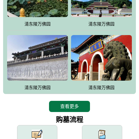
园手法相结合的默契操作，建成一处特色鲜明、服务周全、环境优
美、民族风格突出，与周边文物古迹交相呼应的极具吸引力的花园
式园林。
清东陵万佛园
清东陵万佛园
万佛园工程一期占地448亩，目前完成投资近12亿元人民币，园区采
用全仿古式建筑，寻求与世界文化遗产地清东陵的和谐统一，在园
区建设中寻求陵园建设与景区建设的有机融合，充分发挥独一无二
的地形优势，打造现代艺术园林，建设旅游景观、寺庙、酒店等综
合服务设施，服务于陵园经营，使企业的多元化经营项目相互依
托、相互促进，园区绿化覆盖率达90%。
设计建造各种墓地墓位3万个；主体建筑金宝塔，墓位容量8万个，
能适应不同消费阶层的需求，为客户提供墓碑设计制作服务、特色
清东陵万佛园
清东陵万佛园
落葬服务、代客祭扫服务、网上祭扫服务、祭奠商品服务等全方位
的一条龙服务。
查看更多
购墓流程