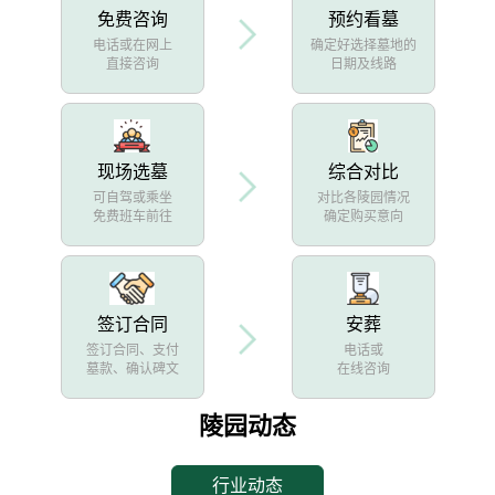
免费咨询
预约看墓
电话或在网上
确定好选择墓地的
直接咨询
日期及线路
现场选墓
综合对比
可自驾或乘坐
对比各陵园情况
免费班车前往
确定购买意向
签订合同
安葬
签订合同、支付
电话或
墓款、确认碑文
在线咨询
陵园动态
行业动态