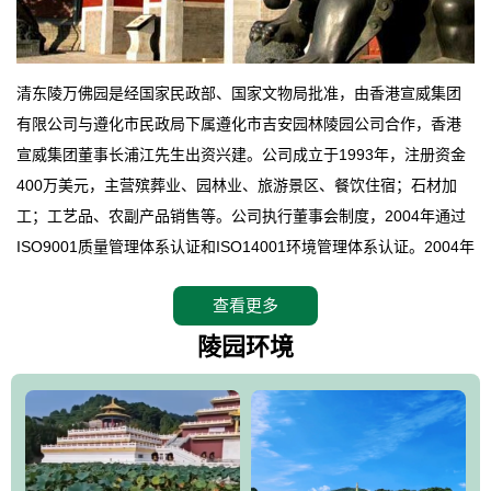
清东陵万佛园是经国家民政部、国家文物局批准，由香港宣威集团
有限公司与遵化市民政局下属遵化市吉安园林陵园公司合作，香港
宣威集团董事长浦江先生出资兴建。公司成立于1993年，注册资金
400万美元，主营殡葬业、园林业、旅游景区、餐饮住宿；石材加
工；工艺品、农副产品销售等。公司执行董事会制度，2004年通过
ISO9001质量管理体系认证和ISO14001环境管理体系认证。2004年
12月，万佛园被国家旅游局评定为国家4A级旅游区，是国内第一家
查看更多
拥有4A级旅游区头衔的花园式陵园，园内建有四星级酒店一座。
万佛园位于遵化市境内，座落在世界文化遗产清东陵地形墙内，地
陵园环境
形绝佳，地理位置优越，交通便利。公司以“建设全国顶级人生后花
园、打造佛教精品旅游圣地”为目标，以海外归侨、国内外知名人士
的墓地安葬、祭祀吊亡并结合旅游参观构成其主要使用功能；以苍
郁绚丽、优雅宜人的园林景观构成其外部形象。通过墓园建设与造