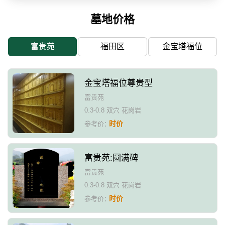
墓地价格
富贵苑
福田区
金宝塔福位
金宝塔福位尊贵型
富贵苑
0.3-0.8 双穴 花岗岩
时价
参考价：
富贵苑:圆满碑
富贵苑
0.3-0.8 双穴 花岗岩
时价
参考价：