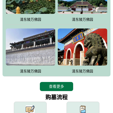
园手法相结合的默契操作，建成一处特色鲜明、服务周全、环境优
美、民族风格突出，与周边文物古迹交相呼应的极具吸引力的花园
式园林。
清东陵万佛园
清东陵万佛园
万佛园工程一期占地448亩，目前完成投资近12亿元人民币，园区采
用全仿古式建筑，寻求与世界文化遗产地清东陵的和谐统一，在园
区建设中寻求陵园建设与景区建设的有机融合，充分发挥独一无二
的地形优势，打造现代艺术园林，建设旅游景观、寺庙、酒店等综
合服务设施，服务于陵园经营，使企业的多元化经营项目相互依
托、相互促进，园区绿化覆盖率达90%。
设计建造各种墓地墓位3万个；主体建筑金宝塔，墓位容量8万个，
能适应不同消费阶层的需求，为客户提供墓碑设计制作服务、特色
清东陵万佛园
清东陵万佛园
落葬服务、代客祭扫服务、网上祭扫服务、祭奠商品服务等全方位
的一条龙服务。
查看更多
购墓流程