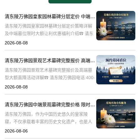
清东陵万佛园皇家园林墓碑分层定价 中端墓位限时大额让利详解及优惠福利
清东陵万佛园皇家园林墓碑分层定价策略详解
及中端墓位限时大额让利优惠福利介绍☎ 清东
陵万佛园电话:400-838-5063清东陵万佛园，作
2026-08-08
为中国皇家陵寝的重要代表，不仅承载着丰富
的历史文化价值，更是无
清东陵万佛园景观艺术墓碑完整报价 高端墓型大额直降活动详解
清东陵万佛园景观艺术墓碑完整报价及高端墓
型大额直降活动详解☎ 清东陵万佛园电话:400-
838-5063清东陵万佛园，作为中国历史悠久的
2026-08-08
陵寝之一，承载着丰富的文化底蕴和历史价
值。近年来，随着人们对身
清东陵万佛园中端景观墓碑完整价格 限时减免多年管理费详解
清东陵万佛园，作为中国历史悠久的皇家陵
寝，不仅承载着丰富的历史文化遗产，也是人
们缅怀先人、寄托哀思的重要场所。近年来，
2026-08-06
随着人们对墓地景观要求的提升，中端景观墓