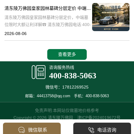
碑逐渐成为了一种流行趋势。本文将详细介绍
清东陵万佛园皇家园林墓碑分层定价 中端墓位限时大额让利详解
清
清东陵万佛园皇家园林墓碑分层定价，中端墓
位限时大额让利详解☎ 清东陵万佛园电话:400-
838-5063清东陵万佛园，作为中国历史上著名
2026-08-06
的皇家陵园之一，承载着丰富的历史文化和独
特的园林艺术。近年来，
查看更多
咨询服务热线
400-838-5063
微信号：17812269525
邮箱：44413758@qq.com
手机：400-838-5063
免责声明:本网站仅做墓地价格参考
Copyright © 2026 清东陵万佛园
津ICP备2024019672号
微信联系
电话咨询