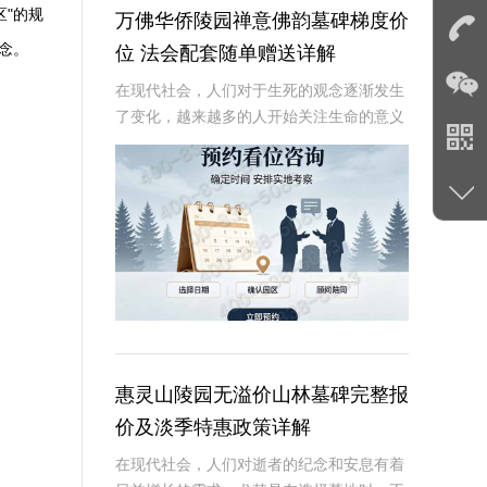
"的规
万佛华侨陵园禅意佛韵墓碑梯度价
念。
位 法会配套随单赠送详解
在现代社会，人们对于生死的观念逐渐发生
了变化，越来越多的人开始关注生命的意义
和灵魂的归宿。万佛华侨陵园作为一家专业
的陵园，致力于为逝者提供宁静安息之所，
为生者带来心灵的慰藉。其中，禅意佛韵墓
碑以其独特
惠灵山陵园无溢价山林墓碑完整报
价及淡季特惠政策详解
在现代社会，人们对逝者的纪念和安息有着