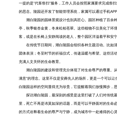
一提的是"代客祭扫"服务，工作人员会按照家属要求完成祭
的思念。陵园还开发了智能管理系统，家属可以通过手机AP
潮白陵园
的园林景观设计也别具匠心。园区种植了百余
亭，秋季银杏金黄，冬来松柏苍翠。这些植物不仅美化了环
客，或是在长椅上安静阅读的老人，整个园区洋溢着平和安
在传统节日期间，
潮白陵园
会组织各种主题活动。比如清
团体表演；冬至时节的祈福仪式，传递温暖与希望。这些活
充满人文关怀的生命教育。
潮白陵园
的建设和管理充分体现了对生命尊严的尊重。从
满意"的理念。这里不仅是安葬先人的场所，更是一个可以让
白陵园
这样的空间显得尤为珍贵，它提醒着我们放慢脚步，
探访
潮白陵园
，最深刻的感受是这里打破了人们对传统
里，死亡不再是讳莫如深的话题，而是可以平静面对的生命
的方式诠释着生命的尊严与宁静，成为城市中一处难得的心