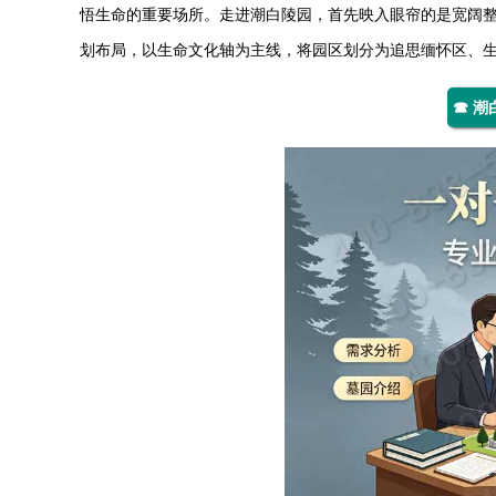
悟生命的重要场所。走进
潮白陵园
，首先映入眼帘的是宽阔整
划布局，以生命文化轴为主线，将园区划分为追思缅怀区、生
☎ 潮白