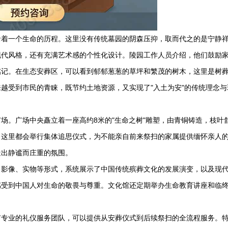
录着一个生命的历程。这里没有传统墓园的阴森压抑，取而代之的是宁静
现代风格，还有充满艺术感的个性化设计。陵园工作人员介绍，他们鼓励
铭记。在生态安葬区，可以看到郁郁葱葱的草坪和繁茂的树木，这里是树
越受到市民的青睐，既节约土地资源，又实现了"入土为安"的传统理念与
场。广场中央矗立着一座高约8米的"生命之树"雕塑，由青铜铸造，枝叶
，这里都会举行集体追思仪式，为不能亲自前来祭扫的家属提供缅怀亲人
造出静谧而庄重的氛围。
、影像、实物等形式，系统展示了中国传统殡葬文化的发展演变，以及现
感受到中国人对生命的敬畏与尊重。文化馆还定期举办生命教育讲座和临
有专业的礼仪服务团队，可以提供从安葬仪式到后续祭扫的全流程服务。