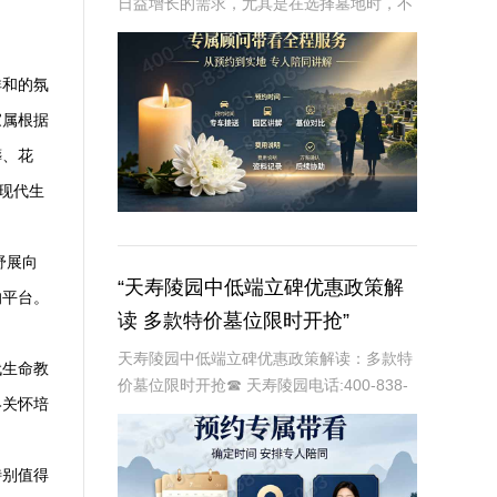
日益增长的需求，尤其是在选择墓地时，不
仅注重其位置和环境，还关注其价格和性价
比。惠灵山陵园作为一家知名的大型陵园，
提供多种类型的墓碑和安葬方式，以满足不
祥和的氛
同客户的需
家属根据
葬、花
现代生
舒展向
“天寿陵园中低端立碑优惠政策解
的平台。
读 多款特价墓位限时开抢”
天寿陵园中低端立碑优惠政策解读：多款特
代生命教
价墓位限时开抢☎ 天寿陵园电话:400-838-
终关怀培
5063在现代社会，随着人们对生命和死亡的
尊重与理解不断加深，陵园作为安息逝者的
神圣之地，其服务质量和性价比也日
特别值得