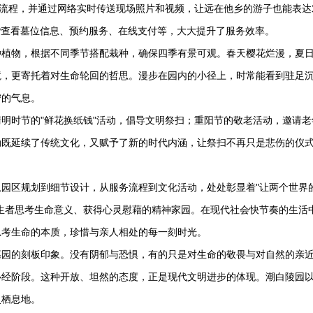
扫流程，并通过网络实时传送现场照片和视频，让远在他乡的游子也能表达
P查看墓位信息、预约服务、在线支付等，大大提升了服务效率。
种植物，根据不同季节搭配栽种，确保四季有景可观。春天樱花烂漫，夏
境，更寄托着对生命轮回的哲思。漫步在园内的小径上，时常能看到驻足
宁的气息。
明时节的"鲜花换纸钱"活动，倡导文明祭扫；重阳节的敬老活动，邀请老
动既延续了传统文化，又赋予了新的时代内涵，让祭扫不再只是悲伤的仪
园区规划到细节设计，从服务流程到文化活动，处处彰显着"让两个世界
生者思考生命意义、获得心灵慰藉的精神家园。在现代社会快节奏的生活
思考生命的本质，珍惜与亲人相处的每一刻时光。
墓园的刻板印象。没有阴郁与恐惧，有的只是对生命的敬畏与对自然的亲
必经阶段。这种开放、坦然的态度，正是现代文明进步的体现。
潮白陵园
灵栖息地。