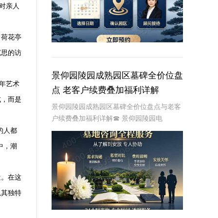
对亲人
日荷花亭
沉思的访
景仰园陵园成熟园区墓碑全价位盘
年艺术
点 老客户续费叠加福利详解
式，而是
景仰园陵园成熟园区墓碑全价位盘点与老客
户续费叠加福利详解☎ 景仰园陵园电
话:400-838-5063在人生的旅途中，每个人
的人都
都会面临生老病死的自然规律。当亲人离
中，
潮
去，我们如何安放他们的灵魂，成为了一个
重
近。在这
以其独特