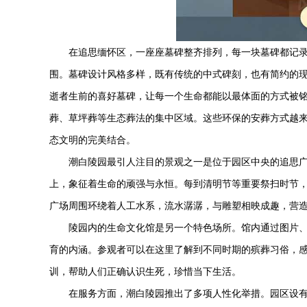
在追思缅怀区，一座座墓碑整齐排列，每一块墓碑都记
围。墓碑设计风格多样，既有传统的中式碑刻，也有简约的
逝者生前的喜好墓碑，让每一个生命都能以最体面的方式被
葬、草坪葬等生态葬法的集中区域。这些环保的安葬方式越来
态文明的完美结合。
潮白陵园
最引人注目的景观之一是位于园区中央的追思广
上，象征着生命的顽强与永恒。每到清明节等重要祭扫时节
广场周围环绕着人工水系，流水潺潺，与雕塑相映成趣，营
陵园内的生命文化馆是另一个特色场所。馆内通过图片
育的内涵。参观者可以在这里了解到不同时期的殡葬习俗，
训，帮助人们正确认识生死，珍惜当下生活。
在服务方面，
潮白陵园
推出了多项人性化举措。园区设