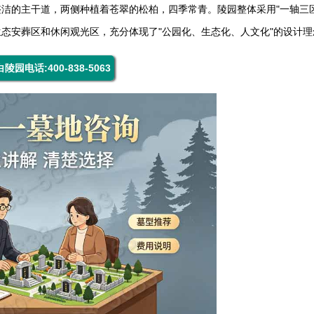
洁的主干道，两侧种植着苍翠的松柏，四季常青。陵园整体采用"一轴三区
态安葬区和休闲观光区，充分体现了"公园化、生态化、人文化"的设计理
陵园电话:400-838-5063