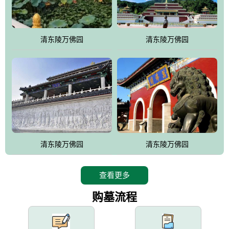
园手法相结合的默契操作，建成一处特色鲜明、服务周全、环境优
美、民族风格突出，与周边文物古迹交相呼应的极具吸引力的花园
式园林。
清东陵万佛园
清东陵万佛园
万佛园工程一期占地448亩，目前完成投资近12亿元人民币，园区采
用全仿古式建筑，寻求与世界文化遗产地清东陵的和谐统一，在园
区建设中寻求陵园建设与景区建设的有机融合，充分发挥独一无二
的地形优势，打造现代艺术园林，建设旅游景观、寺庙、酒店等综
合服务设施，服务于陵园经营，使企业的多元化经营项目相互依
托、相互促进，园区绿化覆盖率达90%。
设计建造各种墓地墓位3万个；主体建筑金宝塔，墓位容量8万个，
能适应不同消费阶层的需求，为客户提供墓碑设计制作服务、特色
清东陵万佛园
清东陵万佛园
落葬服务、代客祭扫服务、网上祭扫服务、祭奠商品服务等全方位
的一条龙服务。
查看更多
购墓流程