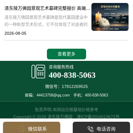
产，也成为了现代人们选择
清东陵万佛园景观艺术墓碑完整报价 高端墓型大额直降活动详解
清东陵万佛园景观艺术墓碑是现代墓园建设中
的一种新型艺术形式，它不仅体现了对逝者的
尊重和缅怀，更是一种文化艺术的传承。本文
2026-08-05
将详细介绍清东陵万佛园景观艺术墓碑的完整
报价以及高端墓型大额直降活动的相关内容，
查看更多
咨询服务热线
400-838-5063
微信号：17812269525
邮箱：44413758@qq.com
手机：400-838-5063
免责声明:本网站仅做墓地价格参考
Copyright © 2026 清东陵万佛园
津ICP备2024019672号
微信联系
电话咨询