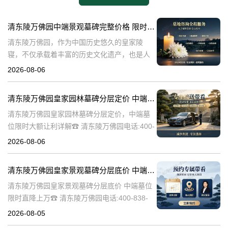
清东陵万佛园中端景观墓碑完整价格 限时减免多年管理费详解
清东陵万佛园，作为中国历史悠久的皇家陵
寝，不仅承载着丰富的历史文化遗产，也是人
们缅怀先人、寄托哀思的重要场所。近年来，
2026-08-06
随着人们对墓地景观要求的提升，中端景观墓
碑逐渐成为了一种流行趋势。本文将详细介绍
清东陵万佛园皇家园林墓碑分层定价 中端墓位限时大额让利详解
清
清东陵万佛园皇家园林墓碑分层定价，中端墓
位限时大额让利详解☎ 清东陵万佛园电话:400-
838-5063清东陵万佛园，作为中国历史上著名
2026-08-06
的皇家陵园之一，承载着丰富的历史文化和独
特的园林艺术。近年来，
清东陵万佛园皇家景观墓碑分层底价 中端墓位限时直降上万
清东陵万佛园皇家景观墓碑分层底价 中端墓位
限时直降上万☎ 清东陵万佛园电话:400-838-
5063清东陵万佛园，作为中国历史上著名的皇
2026-08-05
家陵寝之一，不仅承载着丰富的历史文化遗