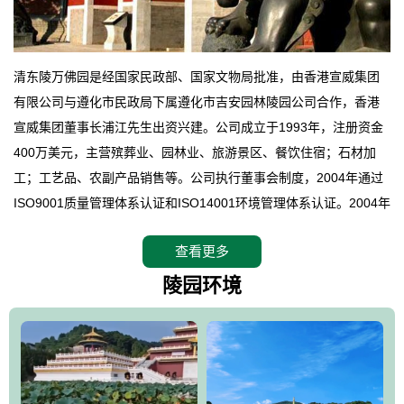
清东陵万佛园是经国家民政部、国家文物局批准，由香港宣威集团
有限公司与遵化市民政局下属遵化市吉安园林陵园公司合作，香港
宣威集团董事长浦江先生出资兴建。公司成立于1993年，注册资金
400万美元，主营殡葬业、园林业、旅游景区、餐饮住宿；石材加
工；工艺品、农副产品销售等。公司执行董事会制度，2004年通过
ISO9001质量管理体系认证和ISO14001环境管理体系认证。2004年
12月，万佛园被国家旅游局评定为国家4A级旅游区，是国内第一家
查看更多
拥有4A级旅游区头衔的花园式陵园，园内建有四星级酒店一座。
万佛园位于遵化市境内，座落在世界文化遗产清东陵地形墙内，地
陵园环境
形绝佳，地理位置优越，交通便利。公司以“建设全国顶级人生后花
园、打造佛教精品旅游圣地”为目标，以海外归侨、国内外知名人士
的墓地安葬、祭祀吊亡并结合旅游参观构成其主要使用功能；以苍
郁绚丽、优雅宜人的园林景观构成其外部形象。通过墓园建设与造