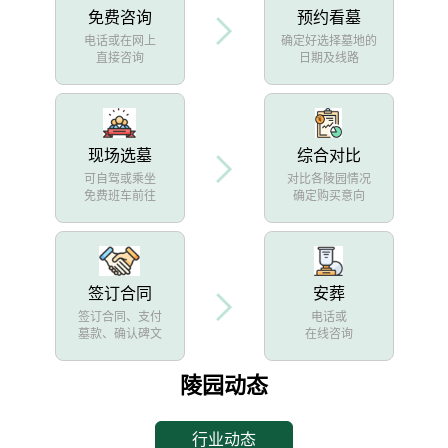
免费咨询
预约看墓
电话或在网上
确定好选择墓地的
直接咨询
日期及线路
现场选墓
综合对比
可自驾或乘坐
对比各陵园情况
免费班车前往
确定购买意向
签订合同
安葬
签订合同、支付
电话或
墓款、确认碑文
在线咨询
陵园动态
行业动态