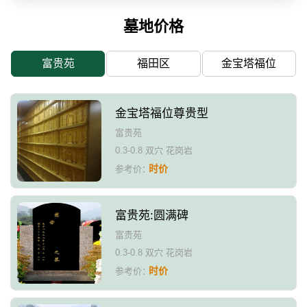
墓地价格
富贵苑
福田区
金宝塔福位
金宝塔福位尊贵型
富贵苑
0.3-0.8 双穴 花岗岩
时价
参考价：
富贵苑:圆满碑
富贵苑
0.3-0.8 双穴 花岗岩
时价
参考价：