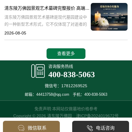
产，也成为了现代人们选择
清东陵万佛园景观艺术墓碑完整报价 高端墓型大额直降活动详解
清东陵万佛园景观艺术墓碑是现代墓园建设中
的一种新型艺术形式，它不仅体现了对逝者的
尊重和缅怀，更是一种文化艺术的传承。本文
2026-08-05
将详细介绍清东陵万佛园景观艺术墓碑的完整
报价以及高端墓型大额直降活动的相关内容，
查看更多
咨询服务热线
400-838-5063
微信号：17812269525
邮箱：44413758@qq.com
手机：400-838-5063
免责声明:本网站仅做墓地价格参考
Copyright © 2026 清东陵万佛园
津ICP备2024019672号
微信联系
电话咨询