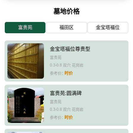
墓地价格
富贵苑
福田区
金宝塔福位
金宝塔福位尊贵型
富贵苑
0.3-0.8 双穴 花岗岩
时价
参考价：
富贵苑:圆满碑
富贵苑
0.3-0.8 双穴 花岗岩
时价
参考价：