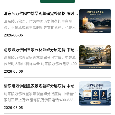
清东陵万佛园中端景观墓碑完整价格 限时减免多年管理费详解
清东陵万佛园，作为中国历史悠久的皇家陵
寝，不仅承载着丰富的历史文化遗产，也是人
们缅怀先人、寄托哀思的重要场所。近年来，
2026-08-06
随着人们对墓地景观要求的提升，中端景观墓
碑逐渐成为了一种流行趋势。本文将详细介绍
清东陵万佛园皇家园林墓碑分层定价 中端墓位限时大额让利详解
清
清东陵万佛园皇家园林墓碑分层定价，中端墓
位限时大额让利详解☎ 清东陵万佛园电话:400-
838-5063清东陵万佛园，作为中国历史上著名
2026-08-06
的皇家陵园之一，承载着丰富的历史文化和独
特的园林艺术。近年来，
清东陵万佛园皇家景观墓碑分层底价 中端墓位限时直降上万
清东陵万佛园皇家景观墓碑分层底价 中端墓位
限时直降上万☎ 清东陵万佛园电话:400-838-
5063清东陵万佛园，作为中国历史上著名的皇
2026-08-05
家陵寝之一，不仅承载着丰富的历史文化遗