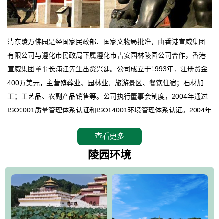
清东陵万佛园是经国家民政部、国家文物局批准，由香港宣威集团
有限公司与遵化市民政局下属遵化市吉安园林陵园公司合作，香港
宣威集团董事长浦江先生出资兴建。公司成立于1993年，注册资金
400万美元，主营殡葬业、园林业、旅游景区、餐饮住宿；石材加
工；工艺品、农副产品销售等。公司执行董事会制度，2004年通过
ISO9001质量管理体系认证和ISO14001环境管理体系认证。2004年
12月，万佛园被国家旅游局评定为国家4A级旅游区，是国内第一家
查看更多
拥有4A级旅游区头衔的花园式陵园，园内建有四星级酒店一座。
万佛园位于遵化市境内，座落在世界文化遗产清东陵地形墙内，地
陵园环境
形绝佳，地理位置优越，交通便利。公司以“建设全国顶级人生后花
园、打造佛教精品旅游圣地”为目标，以海外归侨、国内外知名人士
的墓地安葬、祭祀吊亡并结合旅游参观构成其主要使用功能；以苍
郁绚丽、优雅宜人的园林景观构成其外部形象。通过墓园建设与造