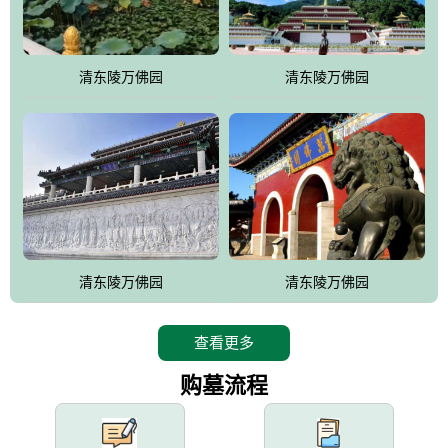
园手法相结合的默契操作，建成一处特色鲜明、服务周全、环境优
美、民族风格突出，与周边文物古迹交相呼应的极具吸引力的花园
式园林。
清东陵万佛园
清东陵万佛园
万佛园工程一期占地448亩，目前完成投资近12亿元人民币，园区采
用全仿古式建筑，寻求与世界文化遗产地清东陵的和谐统一，在园
区建设中寻求陵园建设与景区建设的有机融合，充分发挥独一无二
的地形优势，打造现代艺术园林，建设旅游景观、寺庙、酒店等综
合服务设施，服务于陵园经营，使企业的多元化经营项目相互依
托、相互促进，园区绿化覆盖率达90%。
设计建造各种墓地墓位3万个；主体建筑金宝塔，墓位容量8万个，
能适应不同消费阶层的需求，为客户提供墓碑设计制作服务、特色
清东陵万佛园
清东陵万佛园
落葬服务、代客祭扫服务、网上祭扫服务、祭奠商品服务等全方位
的一条龙服务。
查看更多
购墓流程