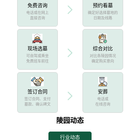
免费咨询
预约看墓
电话或在网上
确定好选择墓地的
直接咨询
日期及线路
现场选墓
综合对比
可自驾或乘坐
对比各陵园情况
免费班车前往
确定购买意向
签订合同
安葬
签订合同、支付
电话或
墓款、确认碑文
在线咨询
陵园动态
行业动态