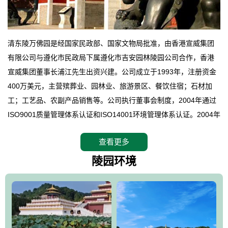
清东陵万佛园是经国家民政部、国家文物局批准，由香港宣威集团
有限公司与遵化市民政局下属遵化市吉安园林陵园公司合作，香港
宣威集团董事长浦江先生出资兴建。公司成立于1993年，注册资金
400万美元，主营殡葬业、园林业、旅游景区、餐饮住宿；石材加
工；工艺品、农副产品销售等。公司执行董事会制度，2004年通过
ISO9001质量管理体系认证和ISO14001环境管理体系认证。2004年
12月，万佛园被国家旅游局评定为国家4A级旅游区，是国内第一家
查看更多
拥有4A级旅游区头衔的花园式陵园，园内建有四星级酒店一座。
万佛园位于遵化市境内，座落在世界文化遗产清东陵地形墙内，地
陵园环境
形绝佳，地理位置优越，交通便利。公司以“建设全国顶级人生后花
园、打造佛教精品旅游圣地”为目标，以海外归侨、国内外知名人士
的墓地安葬、祭祀吊亡并结合旅游参观构成其主要使用功能；以苍
郁绚丽、优雅宜人的园林景观构成其外部形象。通过墓园建设与造