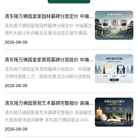
清东陵万佛园皇家园林墓碑分层定价 中端墓位限时大额让利详解及优惠活动
清东陵万佛园皇家园林墓碑分层定价 中端墓位
限时大额让利详解及优惠活动清东陵万佛园，
作为中国历史上著名的皇家陵园之一，承载着
2026-08-09
丰富的历史文化底蕴。近年来，随着人们对身
后事的重视程度不断提升，清东陵万佛园
清东陵万佛园皇家景观墓碑分层底价 中端墓位限时直降上万：超值优惠活动详解与选购指南
清东陵万佛园皇家景观墓碑分层底价，中端墓
位限时直降上万：超值优惠活动详解与选购指
南☎ 清东陵万佛园电话:400-838-5063清东陵
2026-08-09
万佛园，作为中国历史上著名的皇家陵寝之
一，承载着深厚的历史文化底
清东陵万佛园景观艺术墓碑完整报价 高端墓型大额直降活动详解
清东陵万佛园景观艺术墓碑完整报价 高端墓型
大额直降活动详解☎ 清东陵万佛园电话:400-
838-5063清东陵万佛园，作为中国著名的皇家
2026-08-09
陵寝之一，不仅承载着丰富的历史文化遗产，