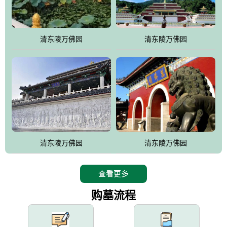
园手法相结合的默契操作，建成一处特色鲜明、服务周全、环境优
美、民族风格突出，与周边文物古迹交相呼应的极具吸引力的花园
式园林。
清东陵万佛园
清东陵万佛园
万佛园工程一期占地448亩，目前完成投资近12亿元人民币，园区采
用全仿古式建筑，寻求与世界文化遗产地清东陵的和谐统一，在园
区建设中寻求陵园建设与景区建设的有机融合，充分发挥独一无二
的地形优势，打造现代艺术园林，建设旅游景观、寺庙、酒店等综
合服务设施，服务于陵园经营，使企业的多元化经营项目相互依
托、相互促进，园区绿化覆盖率达90%。
设计建造各种墓地墓位3万个；主体建筑金宝塔，墓位容量8万个，
能适应不同消费阶层的需求，为客户提供墓碑设计制作服务、特色
清东陵万佛园
清东陵万佛园
落葬服务、代客祭扫服务、网上祭扫服务、祭奠商品服务等全方位
的一条龙服务。
查看更多
购墓流程