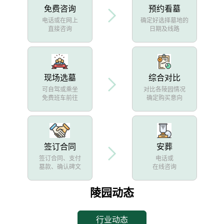
免费咨询
预约看墓
电话或在网上
确定好选择墓地的
直接咨询
日期及线路
现场选墓
综合对比
可自驾或乘坐
对比各陵园情况
免费班车前往
确定购买意向
签订合同
安葬
签订合同、支付
电话或
墓款、确认碑文
在线咨询
陵园动态
行业动态