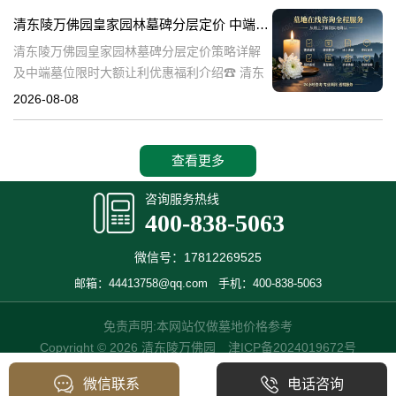
也是现代人们缅怀先人、
清东陵万佛园皇家园林墓碑分层定价 中端墓位限时大额让利详解及优惠福利
清东陵万佛园皇家园林墓碑分层定价策略详解
及中端墓位限时大额让利优惠福利介绍☎ 清东
陵万佛园电话:400-838-5063清东陵万佛园，作
2026-08-08
为中国皇家陵寝的重要代表，不仅承载着丰富
的历史文化价值，更是无
查看更多
咨询服务热线
400-838-5063
微信号：17812269525
邮箱：44413758@qq.com
手机：400-838-5063
免责声明:本网站仅做墓地价格参考
Copyright © 2026 清东陵万佛园
津ICP备2024019672号
微信联系
电话咨询