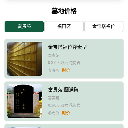
墓地价格
富贵苑
福田区
金宝塔福位
金宝塔福位尊贵型
富贵苑
0.3-0.8 双穴 花岗岩
时价
参考价：
富贵苑:圆满碑
富贵苑
0.3-0.8 双穴 花岗岩
时价
参考价：