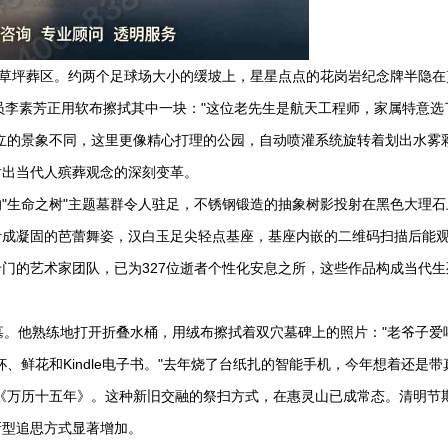
是草坪葬区。约两个足球场大小的缓坡上，星星点点的花岗岩纪念牌半隐在
员李素芳正用软布擦拭其中一块："这位老先生是航天工程师，家属特意选
立的景象不同，这里更像精心打理的公园，自动喷灌系统旋转着划出水雾
射出当代人殡葬观念的深刻变革。
"生命之树"主题墓群令人驻足，不锈钢锻造的抽象树影投射在黑色大理石
计成凝固的芭蕾舞姿，汉白玉足尖轻点基座，基座内嵌的二维码扫描后能
门的艺术家团队，已为327位逝者个性化安息之所，这些作品构成当代生
墓。他熟练地打开折叠水桶，用绒布擦拭着双穴墓碑上的照片："老爷子爱
、鲜花和Kindle电子书。"去年烧了台纸扎的智能手机，今年想着还是带
《万历十五年》。这种新旧交融的祭扫方式，在惠灵山已成常态。清明节
新型追思方式显著增加。