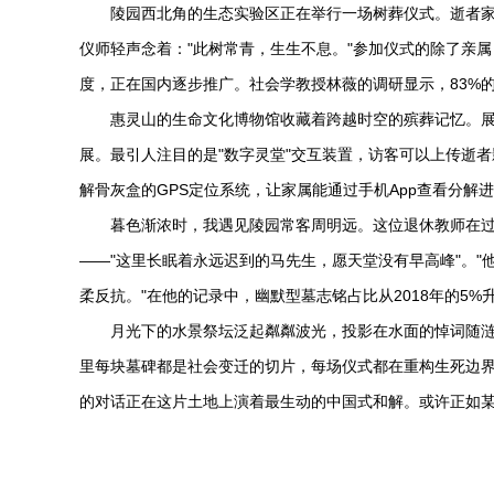
陵园西北角的生态实验区正在举行一场树葬仪式。逝者
仪师轻声念着："此树常青，生生不息。"参加仪式的除了亲
度，正在国内逐步推广。社会学教授林薇的调研显示，83%
惠灵山的生命文化博物馆收藏着跨越时空的殡葬记忆。展
展。最引人注目的是"数字灵堂"交互装置，访客可以上传逝
解骨灰盒的GPS定位系统，让家属能通过手机App查看分解
暮色渐浓时，我遇见陵园常客周明远。这位退休教师在过
——"这里长眠着永远迟到的马先生，愿天堂没有早高峰"。
柔反抗。"在他的记录中，幽默型墓志铭占比从2018年的5%
月光下的水景祭坛泛起粼粼波光，投影在水面的悼词随
里每块墓碑都是社会变迁的切片，每场仪式都在重构生死边
的对话正在这片土地上演着最生动的中国式和解。或许正如