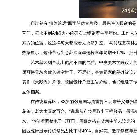
穿过刻有"慎终追远"四字的仿古牌楼，最先映入眼帘的
草间，每块不到A4纸大小的碑石上镌刻着生卒年份。工作人
东方的位置，说这样每天都能看见火箭升空。"与传统墓碑林
数据显示，这种节地生态葬法近年选择率年均增长17%，折
艺术墓区则呈现出截然不同的气质。中央美术学院设计的
属可将骨灰盒放入镂空树干。不远处，某舞蹈家的墓碑被设
表作《天鹅湖》片段。陵园设计总监王岩介绍，他们组建了专
立体档案。
在传统墓葬区，63岁的张建国每周雷打不动来给父母扫
花茶，老太太喜欢百合。"说着从布袋里取出三样祭品：保温杯
来。"他笑着调整电子书页面，屏幕定格在父亲生前未读完的
园区统计显示传统祭品占比下降40%，而鲜花、数字祭奠等