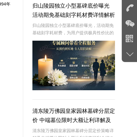
94年
归山陵园独立小型墓碑底价曝光
活动期免基础刻字耗材费详情解析
归山陵园独立小型墓碑底价曝光，活动期免
基础刻字耗材费，为用户提供极具性价比的
安葬选择。本文将详细解析归山陵园此次活
动的背景、政策、优势及适用对象，为潜在
客户和家属提供全面的信息参考。☎ 归山陵
园电话:
清东陵万佛园皇家园林墓碑分层定
价 中端墓位限时大额让利详解及
优惠福利
清东陵万佛园皇家园林墓碑分层定价策略详