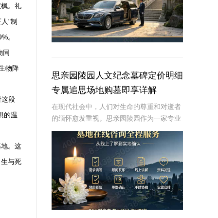
宝枫。礼
人"制
9%。
物同
生物降
思亲园陵园人文纪念墓碑定价明细
专属追思场地购墓即享详解
看这段
在现代社会中，人们对生命的尊重和对逝者
惧的温
的缅怀愈发重视。思亲园陵园作为一家专业
的陵园机构，提供了一系列人文纪念墓碑服
务，旨在为家属提供一个庄重、宁静的场
基地。这
所，以表达对逝者的无限思念。本文将详细
，生与死
介绍思亲园陵