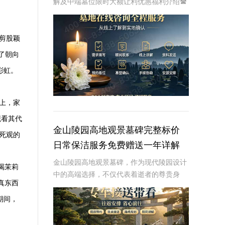
解及中端墓位限时大额让利优惠福利介绍☎
清东陵万佛园电话:400-838-5063清东陵万
佛园，作为中国皇家陵寝的重要代表，不仅
承载着丰富的历史文化价值，更是无
剪股颖
了朝向
彩虹。
上，家
观看其代
金山陵园高地观景墓碑完整标价
死观的
日常保洁服务免费赠送一年详解
金山陵园高地观景墓碑，作为现代陵园设计
喝茉莉
中的高端选择，不仅代表着逝者的尊贵身
真东西
份，也体现了生者对逝者的深切缅怀。高地
观景墓碑不仅位置优越，视野开阔，更配有
期间，
日常保洁服务免费赠送一年的举措，为家属
提供了极大的