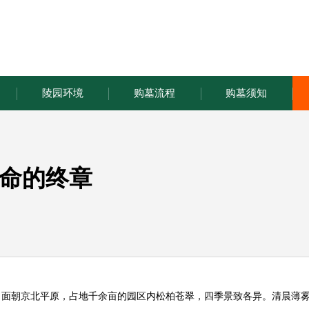
陵园环境
购墓流程
购墓须知
命的终章
，面朝京北平原，占地千余亩的园区内松柏苍翠，四季景致各异。清晨薄