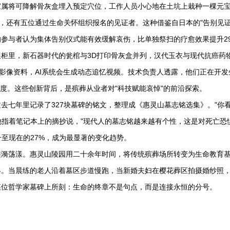
家属将可降解骨灰盒埋入预定穴位，工作人员小心地在土坑上栽种一棵元
属，还有五位通过生命关怀组织报名的见证者。这种借鉴自日本的"告别见证
的参与者认为集体告别仪式能有效缓解哀伤，比单独祭扫的疗愈效果提升2
柜里，新石器时代的瓮棺与3D打印骨灰盒并列，汉代玉衣与现代抗癌药
者影像资料，AI系统会生成动态追忆视频。技术负责人透露，他们正在开发
进度。这些创新背后，是殡葬从业者对"科技赋能哀悼"的前沿探索。
去七年里记录了327块墓碑的铭文，整理成《惠灵山墓志铭选集》。"你
"他指着笔记本上的摘抄说，"现代人的墓志铭越来越有个性，这是对死亡恐
升至现在的27%，成为最显著的变化趋势。
涟漪荡漾。
惠灵山陵园
用二十余年时间，将传统殡葬场所转变为生命教育
界。当晨练的老人沿着墓区步道慢跑，当新婚夫妇在樱花葬区拍摄婚纱照
某位哲学家墓碑上所刻：生命的终章不是句点，而是连接永恒的分号。