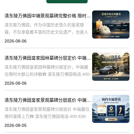
清东陵万佛园中端景观墓碑完整价格 限时减免多年管理费详解
清东陵万佛园，作为中国历史悠久的皇家陵
寝，不仅承载着丰富的历史文化遗产，也是人
们缅怀先人、寄托哀思的重要场所。近年来，
2026-08-06
随着人们对墓地景观要求的提升，中端景观墓
碑逐渐成为了一种流行趋势。本文将详细介绍
清东陵万佛园皇家园林墓碑分层定价 中端墓位限时大额让利详解
清
清东陵万佛园皇家园林墓碑分层定价，中端墓
位限时大额让利详解☎ 清东陵万佛园电话:400-
838-5063清东陵万佛园，作为中国历史上著名
2026-08-06
的皇家陵园之一，承载着丰富的历史文化和独
特的园林艺术。近年来，
清东陵万佛园皇家景观墓碑分层底价 中端墓位限时直降上万
清东陵万佛园皇家景观墓碑分层底价 中端墓位
限时直降上万☎ 清东陵万佛园电话:400-838-
5063清东陵万佛园，作为中国历史上著名的皇
2026-08-05
家陵寝之一，不仅承载着丰富的历史文化遗