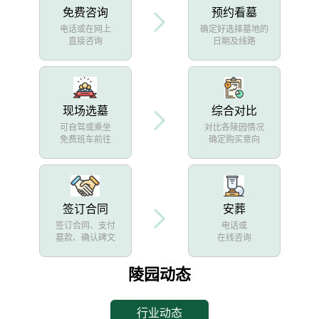
免费咨询
预约看墓
电话或在网上
确定好选择墓地的
直接咨询
日期及线路
现场选墓
综合对比
可自驾或乘坐
对比各陵园情况
免费班车前往
确定购买意向
签订合同
安葬
签订合同、支付
电话或
墓款、确认碑文
在线咨询
陵园动态
行业动态