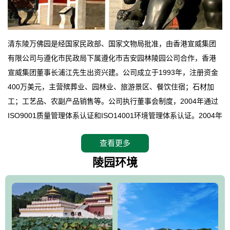
清东陵万佛园是经国家民政部、国家文物局批准，由香港宣威集团
有限公司与遵化市民政局下属遵化市吉安园林陵园公司合作，香港
宣威集团董事长浦江先生出资兴建。公司成立于1993年，注册资金
400万美元，主营殡葬业、园林业、旅游景区、餐饮住宿；石材加
工；工艺品、农副产品销售等。公司执行董事会制度，2004年通过
ISO9001质量管理体系认证和ISO14001环境管理体系认证。2004年
12月，万佛园被国家旅游局评定为国家4A级旅游区，是国内第一家
查看更多
拥有4A级旅游区头衔的花园式陵园，园内建有四星级酒店一座。
万佛园位于遵化市境内，座落在世界文化遗产清东陵地形墙内，地
陵园环境
形绝佳，地理位置优越，交通便利。公司以“建设全国顶级人生后花
园、打造佛教精品旅游圣地”为目标，以海外归侨、国内外知名人士
的墓地安葬、祭祀吊亡并结合旅游参观构成其主要使用功能；以苍
郁绚丽、优雅宜人的园林景观构成其外部形象。通过墓园建设与造