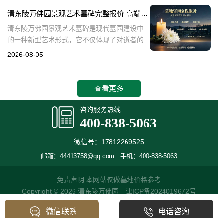
产，也成为了现代人们选择
清东陵万佛园景观艺术墓碑完整报价 高端墓型大额直降活动详解
清东陵万佛园景观艺术墓碑是现代墓园建设中
的一种新型艺术形式，它不仅体现了对逝者的
尊重和缅怀，更是一种文化艺术的传承。本文
2026-08-05
将详细介绍清东陵万佛园景观艺术墓碑的完整
报价以及高端墓型大额直降活动的相关内容，
查看更多
咨询服务热线
400-838-5063
微信号：17812269525
邮箱：44413758@qq.com
手机：400-838-5063
免责声明:本网站仅做墓地价格参考
Copyright © 2026 清东陵万佛园
津ICP备2024019672号
微信联系
电话咨询