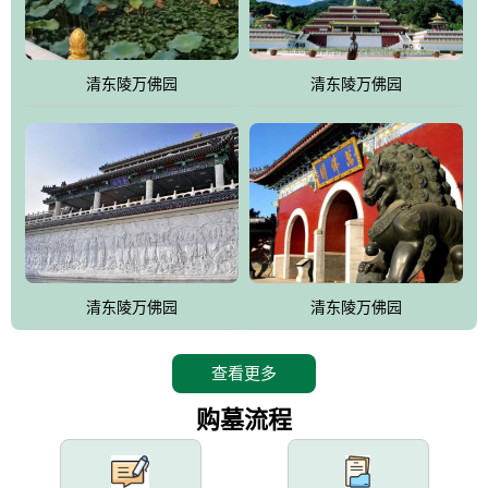
园手法相结合的默契操作，建成一处特色鲜明、服务周全、环境优
美、民族风格突出，与周边文物古迹交相呼应的极具吸引力的花园
式园林。
清东陵万佛园
清东陵万佛园
万佛园工程一期占地448亩，目前完成投资近12亿元人民币，园区采
用全仿古式建筑，寻求与世界文化遗产地清东陵的和谐统一，在园
区建设中寻求陵园建设与景区建设的有机融合，充分发挥独一无二
的地形优势，打造现代艺术园林，建设旅游景观、寺庙、酒店等综
合服务设施，服务于陵园经营，使企业的多元化经营项目相互依
托、相互促进，园区绿化覆盖率达90%。
设计建造各种墓地墓位3万个；主体建筑金宝塔，墓位容量8万个，
能适应不同消费阶层的需求，为客户提供墓碑设计制作服务、特色
清东陵万佛园
清东陵万佛园
落葬服务、代客祭扫服务、网上祭扫服务、祭奠商品服务等全方位
的一条龙服务。
查看更多
购墓流程