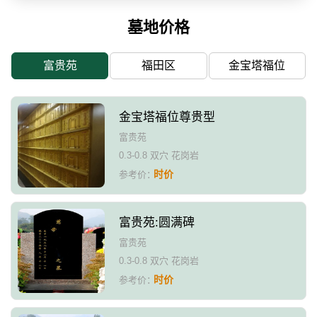
墓地价格
富贵苑
福田区
金宝塔福位
金宝塔福位尊贵型
富贵苑
0.3-0.8 双穴 花岗岩
时价
参考价：
富贵苑:圆满碑
富贵苑
0.3-0.8 双穴 花岗岩
时价
参考价：