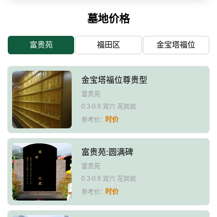
墓地价格
富贵苑
福田区
金宝塔福位
金宝塔福位尊贵型
富贵苑
0.3-0.8 双穴 花岗岩
时价
参考价：
富贵苑:圆满碑
富贵苑
0.3-0.8 双穴 花岗岩
时价
参考价：