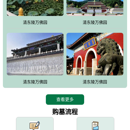
园手法相结合的默契操作，建成一处特色鲜明、服务周全、环境优
美、民族风格突出，与周边文物古迹交相呼应的极具吸引力的花园
式园林。
清东陵万佛园
清东陵万佛园
万佛园工程一期占地448亩，目前完成投资近12亿元人民币，园区采
用全仿古式建筑，寻求与世界文化遗产地清东陵的和谐统一，在园
区建设中寻求陵园建设与景区建设的有机融合，充分发挥独一无二
的地形优势，打造现代艺术园林，建设旅游景观、寺庙、酒店等综
合服务设施，服务于陵园经营，使企业的多元化经营项目相互依
托、相互促进，园区绿化覆盖率达90%。
设计建造各种墓地墓位3万个；主体建筑金宝塔，墓位容量8万个，
能适应不同消费阶层的需求，为客户提供墓碑设计制作服务、特色
清东陵万佛园
清东陵万佛园
落葬服务、代客祭扫服务、网上祭扫服务、祭奠商品服务等全方位
的一条龙服务。
查看更多
购墓流程