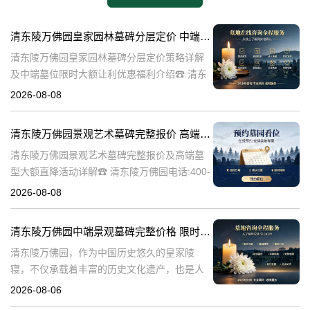
清东陵万佛园皇家园林墓碑分层定价 中端墓位限时大额让利详解及优惠福利
清东陵万佛园皇家园林墓碑分层定价策略详解
及中端墓位限时大额让利优惠福利介绍☎ 清东
陵万佛园电话:400-838-5063清东陵万佛园，作
2026-08-08
为中国皇家陵寝的重要代表，不仅承载着丰富
的历史文化价值，更是无
清东陵万佛园景观艺术墓碑完整报价 高端墓型大额直降活动详解
清东陵万佛园景观艺术墓碑完整报价及高端墓
型大额直降活动详解☎ 清东陵万佛园电话:400-
838-5063清东陵万佛园，作为中国历史悠久的
2026-08-08
陵寝之一，承载着丰富的文化底蕴和历史价
值。近年来，随着人们对身
清东陵万佛园中端景观墓碑完整价格 限时减免多年管理费详解
清东陵万佛园，作为中国历史悠久的皇家陵
寝，不仅承载着丰富的历史文化遗产，也是人
们缅怀先人、寄托哀思的重要场所。近年来，
2026-08-06
随着人们对墓地景观要求的提升，中端景观墓