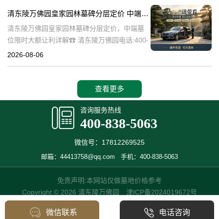
碑逐渐成为了一种流行趋势。本文将详细介绍
清东陵万佛园皇家园林墓碑分层定价 中端墓位限时大额让利详解
清
清东陵万佛园皇家园林墓碑分层定价，中端墓
位限时大额让利详解☎ 清东陵万佛园电话:400-
838-5063清东陵万佛园，作为中国历史上著名
2026-08-06
的皇家陵园之一，承载着丰富的历史文化和独
特的园林艺术。近年来，
查看更多
咨询服务热线
400-838-5063
微信号：17812269525
邮箱：44413758@qq.com
手机：400-838-5063
免责声明:本网站仅做墓地价格参考
Copyright © 2026 清东陵万佛园
津ICP备2024019672号
微信联系
电话咨询