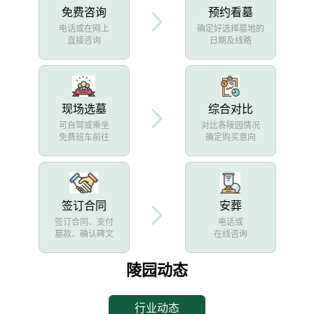
免费咨询
预约看墓
电话或在网上
确定好选择墓地的
直接咨询
日期及线路
现场选墓
综合对比
可自驾或乘坐
对比各陵园情况
免费班车前往
确定购买意向
签订合同
安葬
签订合同、支付
电话或
墓款、确认碑文
在线咨询
陵园动态
行业动态