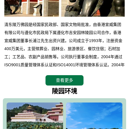
清东陵万佛园是经国家民政部、国家文物局批准，由香港宣威集团
有限公司与遵化市民政局下属遵化市吉安园林陵园公司合作，香港
宣威集团董事长浦江先生出资兴建。公司成立于1993年，注册资金
400万美元，主营殡葬业、园林业、旅游景区、餐饮住宿；石材加
工；工艺品、农副产品销售等。公司执行董事会制度，2004年通过
ISO9001质量管理体系认证和ISO14001环境管理体系认证。2004年
12月，万佛园被国家旅游局评定为国家4A级旅游区，是国内第一家
查看更多
拥有4A级旅游区头衔的花园式陵园，园内建有四星级酒店一座。
万佛园位于遵化市境内，座落在世界文化遗产清东陵地形墙内，地
陵园环境
形绝佳，地理位置优越，交通便利。公司以“建设全国顶级人生后花
园、打造佛教精品旅游圣地”为目标，以海外归侨、国内外知名人士
的墓地安葬、祭祀吊亡并结合旅游参观构成其主要使用功能；以苍
郁绚丽、优雅宜人的园林景观构成其外部形象。通过墓园建设与造