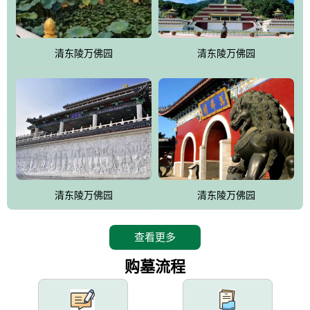
园手法相结合的默契操作，建成一处特色鲜明、服务周全、环境优
美、民族风格突出，与周边文物古迹交相呼应的极具吸引力的花园
式园林。
清东陵万佛园
清东陵万佛园
万佛园工程一期占地448亩，目前完成投资近12亿元人民币，园区采
用全仿古式建筑，寻求与世界文化遗产地清东陵的和谐统一，在园
区建设中寻求陵园建设与景区建设的有机融合，充分发挥独一无二
的地形优势，打造现代艺术园林，建设旅游景观、寺庙、酒店等综
合服务设施，服务于陵园经营，使企业的多元化经营项目相互依
托、相互促进，园区绿化覆盖率达90%。
设计建造各种墓地墓位3万个；主体建筑金宝塔，墓位容量8万个，
能适应不同消费阶层的需求，为客户提供墓碑设计制作服务、特色
清东陵万佛园
清东陵万佛园
落葬服务、代客祭扫服务、网上祭扫服务、祭奠商品服务等全方位
的一条龙服务。
查看更多
购墓流程