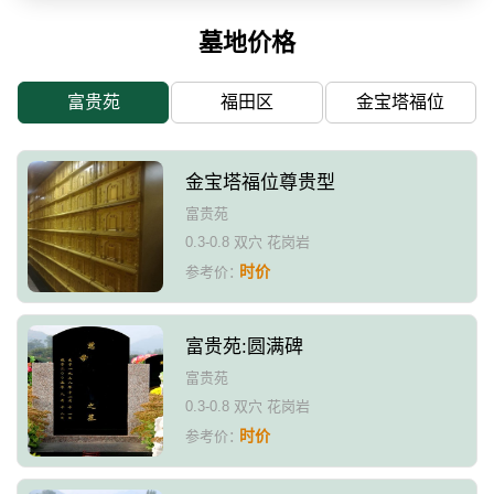
墓地价格
富贵苑
福田区
金宝塔福位
金宝塔福位尊贵型
富贵苑
0.3-0.8 双穴 花岗岩
时价
参考价：
富贵苑:圆满碑
富贵苑
0.3-0.8 双穴 花岗岩
时价
参考价：