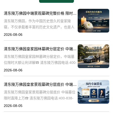
清东陵万佛园中端景观墓碑完整价格 限时减免多年管理费详解
清东陵万佛园，作为中国历史悠久的皇家陵
寝，不仅承载着丰富的历史文化遗产，也是人
们缅怀先人、寄托哀思的重要场所。近年来，
2026-08-06
随着人们对墓地景观要求的提升，中端景观墓
碑逐渐成为了一种流行趋势。本文将详细介绍
清东陵万佛园皇家园林墓碑分层定价 中端墓位限时大额让利详解
清
清东陵万佛园皇家园林墓碑分层定价，中端墓
位限时大额让利详解☎ 清东陵万佛园电话:400-
838-5063清东陵万佛园，作为中国历史上著名
2026-08-06
的皇家陵园之一，承载着丰富的历史文化和独
特的园林艺术。近年来，
清东陵万佛园皇家景观墓碑分层底价 中端墓位限时直降上万
清东陵万佛园皇家景观墓碑分层底价 中端墓位
限时直降上万☎ 清东陵万佛园电话:400-838-
5063清东陵万佛园，作为中国历史上著名的皇
2026-08-05
家陵寝之一，不仅承载着丰富的历史文化遗