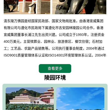
清东陵万佛园是经国家民政部、国家文物局批准，由香港宣威集团
有限公司与遵化市民政局下属遵化市吉安园林陵园公司合作，香港
宣威集团董事长浦江先生出资兴建。公司成立于1993年，注册资金
400万美元，主营殡葬业、园林业、旅游景区、餐饮住宿；石材加
工；工艺品、农副产品销售等。公司执行董事会制度，2004年通过
ISO9001质量管理体系认证和ISO14001环境管理体系认证。2004年
12月，万佛园被国家旅游局评定为国家4A级旅游区，是国内第一家
查看更多
拥有4A级旅游区头衔的花园式陵园，园内建有四星级酒店一座。
万佛园位于遵化市境内，座落在世界文化遗产清东陵地形墙内，地
陵园环境
形绝佳，地理位置优越，交通便利。公司以“建设全国顶级人生后花
园、打造佛教精品旅游圣地”为目标，以海外归侨、国内外知名人士
的墓地安葬、祭祀吊亡并结合旅游参观构成其主要使用功能；以苍
郁绚丽、优雅宜人的园林景观构成其外部形象。通过墓园建设与造