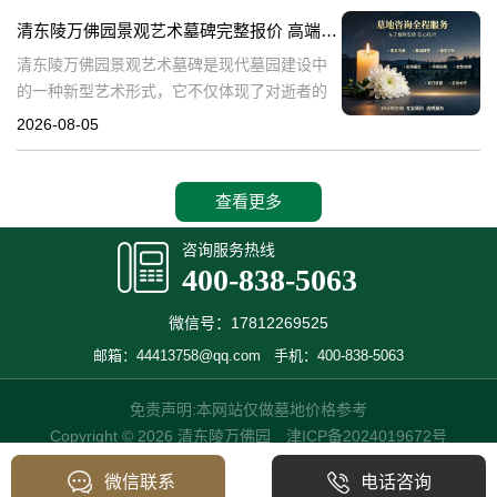
产，也成为了现代人们选择
清东陵万佛园景观艺术墓碑完整报价 高端墓型大额直降活动详解
清东陵万佛园景观艺术墓碑是现代墓园建设中
的一种新型艺术形式，它不仅体现了对逝者的
尊重和缅怀，更是一种文化艺术的传承。本文
2026-08-05
将详细介绍清东陵万佛园景观艺术墓碑的完整
报价以及高端墓型大额直降活动的相关内容，
查看更多
咨询服务热线
400-838-5063
微信号：17812269525
邮箱：44413758@qq.com
手机：400-838-5063
免责声明:本网站仅做墓地价格参考
Copyright © 2026 清东陵万佛园
津ICP备2024019672号
微信联系
电话咨询