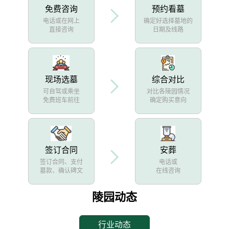
免费咨询
预约看墓
电话或在网上
确定好选择墓地的
直接咨询
日期及线路
现场选墓
综合对比
可自驾或乘坐
对比各陵园情况
免费班车前往
确定购买意向
签订合同
安葬
签订合同、支付
电话或
墓款、确认碑文
在线咨询
陵园动态
行业动态