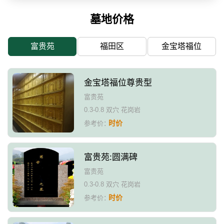
墓地价格
富贵苑
福田区
金宝塔福位
金宝塔福位尊贵型
富贵苑
0.3-0.8 双穴 花岗岩
时价
参考价：
富贵苑:圆满碑
富贵苑
0.3-0.8 双穴 花岗岩
时价
参考价：