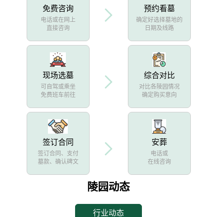
免费咨询
预约看墓
电话或在网上
确定好选择墓地的
直接咨询
日期及线路
现场选墓
综合对比
可自驾或乘坐
对比各陵园情况
免费班车前往
确定购买意向
签订合同
安葬
签订合同、支付
电话或
墓款、确认碑文
在线咨询
陵园动态
行业动态