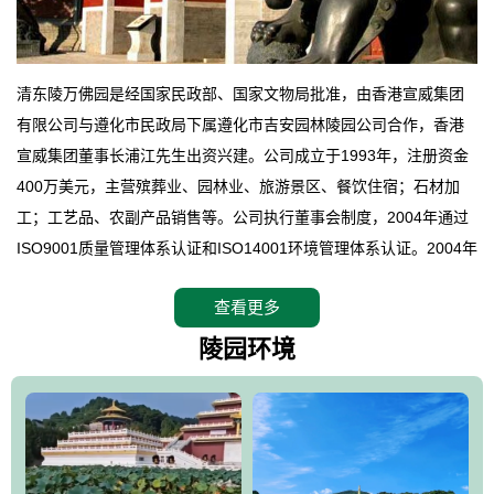
清东陵万佛园是经国家民政部、国家文物局批准，由香港宣威集团
有限公司与遵化市民政局下属遵化市吉安园林陵园公司合作，香港
宣威集团董事长浦江先生出资兴建。公司成立于1993年，注册资金
400万美元，主营殡葬业、园林业、旅游景区、餐饮住宿；石材加
工；工艺品、农副产品销售等。公司执行董事会制度，2004年通过
ISO9001质量管理体系认证和ISO14001环境管理体系认证。2004年
12月，万佛园被国家旅游局评定为国家4A级旅游区，是国内第一家
查看更多
拥有4A级旅游区头衔的花园式陵园，园内建有四星级酒店一座。
万佛园位于遵化市境内，座落在世界文化遗产清东陵地形墙内，地
陵园环境
形绝佳，地理位置优越，交通便利。公司以“建设全国顶级人生后花
园、打造佛教精品旅游圣地”为目标，以海外归侨、国内外知名人士
的墓地安葬、祭祀吊亡并结合旅游参观构成其主要使用功能；以苍
郁绚丽、优雅宜人的园林景观构成其外部形象。通过墓园建设与造