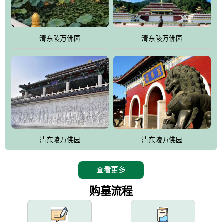
园手法相结合的默契操作，建成一处特色鲜明、服务周全、环境优
美、民族风格突出，与周边文物古迹交相呼应的极具吸引力的花园
式园林。
清东陵万佛园
清东陵万佛园
万佛园工程一期占地448亩，目前完成投资近12亿元人民币，园区采
用全仿古式建筑，寻求与世界文化遗产地清东陵的和谐统一，在园
区建设中寻求陵园建设与景区建设的有机融合，充分发挥独一无二
的地形优势，打造现代艺术园林，建设旅游景观、寺庙、酒店等综
合服务设施，服务于陵园经营，使企业的多元化经营项目相互依
托、相互促进，园区绿化覆盖率达90%。
设计建造各种墓地墓位3万个；主体建筑金宝塔，墓位容量8万个，
能适应不同消费阶层的需求，为客户提供墓碑设计制作服务、特色
清东陵万佛园
清东陵万佛园
落葬服务、代客祭扫服务、网上祭扫服务、祭奠商品服务等全方位
的一条龙服务。
查看更多
购墓流程