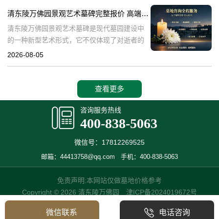
产，也成为了现代人们选择
清东陵万佛园景观艺术墓碑完整报价 高端墓型大额直降活动详解
清东陵万佛园景观艺术墓碑是现代墓园建设中
的一种新型艺术形式，它不仅体现了对逝者的
尊重和缅怀，更是一种文化艺术的传承。本文
2026-08-05
将详细介绍清东陵万佛园景观艺术墓碑的完整
报价以及高端墓型大额直降活动的相关内容，
查看更多
咨询服务热线
400-838-5063
微信号：17812269525
邮箱：44413758@qq.com
手机：400-838-5063
免责声明:本网站仅做墓地价格参考
Copyright © 2026 清东陵万佛园
津ICP备2024019672号
微信联系
电话咨询