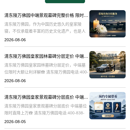
清东陵万佛园中端景观墓碑完整价格 限时减免多年管理费详解
清东陵万佛园，作为中国历史悠久的皇家陵
寝，不仅承载着丰富的历史文化遗产，也是人
们缅怀先人、寄托哀思的重要场所。近年来，
2026-08-06
随着人们对墓地景观要求的提升，中端景观墓
碑逐渐成为了一种流行趋势。本文将详细介绍
清东陵万佛园皇家园林墓碑分层定价 中端墓位限时大额让利详解
清
清东陵万佛园皇家园林墓碑分层定价，中端墓
位限时大额让利详解☎ 清东陵万佛园电话:400-
838-5063清东陵万佛园，作为中国历史上著名
2026-08-06
的皇家陵园之一，承载着丰富的历史文化和独
特的园林艺术。近年来，
清东陵万佛园皇家景观墓碑分层底价 中端墓位限时直降上万
清东陵万佛园皇家景观墓碑分层底价 中端墓位
限时直降上万☎ 清东陵万佛园电话:400-838-
5063清东陵万佛园，作为中国历史上著名的皇
2026-08-05
家陵寝之一，不仅承载着丰富的历史文化遗