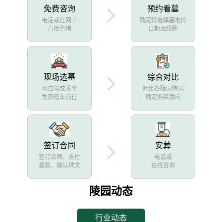
免费咨询
预约看墓
电话或在网上
确定好选择墓地的
直接咨询
日期及线路
现场选墓
综合对比
可自驾或乘坐
对比各陵园情况
免费班车前往
确定购买意向
签订合同
安葬
签订合同、支付
电话或
墓款、确认碑文
在线咨询
陵园动态
行业动态