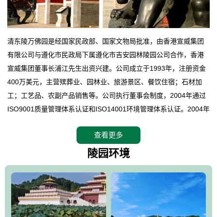
清东陵万佛园是经国家民政部、国家文物局批准，由香港宣威集团
有限公司与遵化市民政局下属遵化市吉安园林陵园公司合作，香港
宣威集团董事长浦江先生出资兴建。公司成立于1993年，注册资金
400万美元，主营殡葬业、园林业、旅游景区、餐饮住宿；石材加
工；工艺品、农副产品销售等。公司执行董事会制度，2004年通过
ISO9001质量管理体系认证和ISO14001环境管理体系认证。2004年
12月，万佛园被国家旅游局评定为国家4A级旅游区，是国内第一家
查看更多
拥有4A级旅游区头衔的花园式陵园，园内建有四星级酒店一座。
万佛园位于遵化市境内，座落在世界文化遗产清东陵地形墙内，地
陵园环境
形绝佳，地理位置优越，交通便利。公司以“建设全国顶级人生后花
园、打造佛教精品旅游圣地”为目标，以海外归侨、国内外知名人士
的墓地安葬、祭祀吊亡并结合旅游参观构成其主要使用功能；以苍
郁绚丽、优雅宜人的园林景观构成其外部形象。通过墓园建设与造