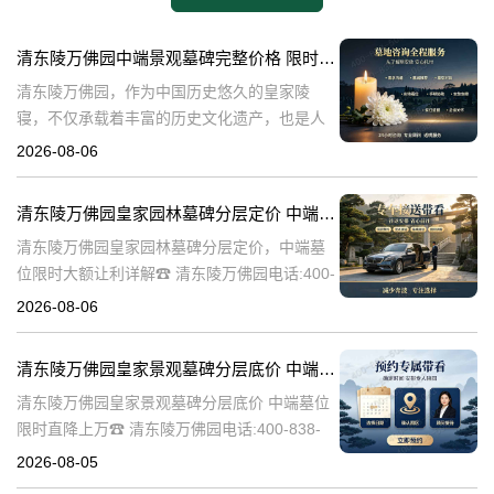
清东陵万佛园中端景观墓碑完整价格 限时减免多年管理费详解
清东陵万佛园，作为中国历史悠久的皇家陵
寝，不仅承载着丰富的历史文化遗产，也是人
们缅怀先人、寄托哀思的重要场所。近年来，
2026-08-06
随着人们对墓地景观要求的提升，中端景观墓
碑逐渐成为了一种流行趋势。本文将详细介绍
清东陵万佛园皇家园林墓碑分层定价 中端墓位限时大额让利详解
清
清东陵万佛园皇家园林墓碑分层定价，中端墓
位限时大额让利详解☎ 清东陵万佛园电话:400-
838-5063清东陵万佛园，作为中国历史上著名
2026-08-06
的皇家陵园之一，承载着丰富的历史文化和独
特的园林艺术。近年来，
清东陵万佛园皇家景观墓碑分层底价 中端墓位限时直降上万
清东陵万佛园皇家景观墓碑分层底价 中端墓位
限时直降上万☎ 清东陵万佛园电话:400-838-
5063清东陵万佛园，作为中国历史上著名的皇
2026-08-05
家陵寝之一，不仅承载着丰富的历史文化遗