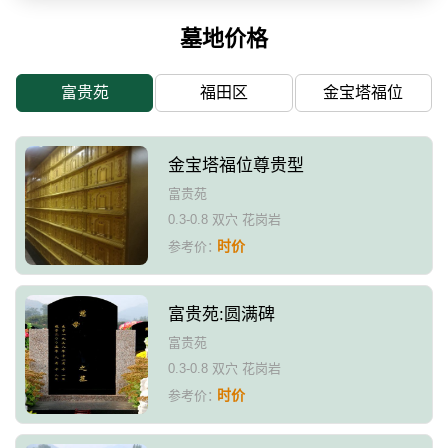
墓地价格
富贵苑
福田区
金宝塔福位
金宝塔福位尊贵型
富贵苑
0.3-0.8 双穴 花岗岩
时价
参考价：
富贵苑:圆满碑
富贵苑
0.3-0.8 双穴 花岗岩
时价
参考价：