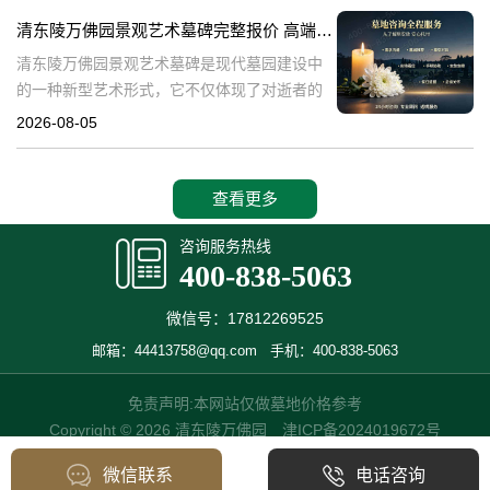
产，也成为了现代人们选择
清东陵万佛园景观艺术墓碑完整报价 高端墓型大额直降活动详解
清东陵万佛园景观艺术墓碑是现代墓园建设中
的一种新型艺术形式，它不仅体现了对逝者的
尊重和缅怀，更是一种文化艺术的传承。本文
2026-08-05
将详细介绍清东陵万佛园景观艺术墓碑的完整
报价以及高端墓型大额直降活动的相关内容，
查看更多
咨询服务热线
400-838-5063
微信号：17812269525
邮箱：44413758@qq.com
手机：400-838-5063
免责声明:本网站仅做墓地价格参考
Copyright © 2026 清东陵万佛园
津ICP备2024019672号
微信联系
电话咨询