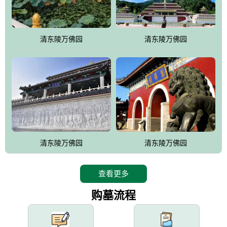
园手法相结合的默契操作，建成一处特色鲜明、服务周全、环境优
美、民族风格突出，与周边文物古迹交相呼应的极具吸引力的花园
式园林。
清东陵万佛园
清东陵万佛园
万佛园工程一期占地448亩，目前完成投资近12亿元人民币，园区采
用全仿古式建筑，寻求与世界文化遗产地清东陵的和谐统一，在园
区建设中寻求陵园建设与景区建设的有机融合，充分发挥独一无二
的地形优势，打造现代艺术园林，建设旅游景观、寺庙、酒店等综
合服务设施，服务于陵园经营，使企业的多元化经营项目相互依
托、相互促进，园区绿化覆盖率达90%。
设计建造各种墓地墓位3万个；主体建筑金宝塔，墓位容量8万个，
能适应不同消费阶层的需求，为客户提供墓碑设计制作服务、特色
清东陵万佛园
清东陵万佛园
落葬服务、代客祭扫服务、网上祭扫服务、祭奠商品服务等全方位
的一条龙服务。
查看更多
购墓流程