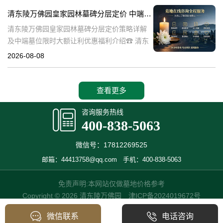
也是现代人们缅怀先人、
清东陵万佛园皇家园林墓碑分层定价 中端墓位限时大额让利详解及优惠福利
清东陵万佛园皇家园林墓碑分层定价策略详解
及中端墓位限时大额让利优惠福利介绍☎ 清东
陵万佛园电话:400-838-5063清东陵万佛园，作
2026-08-08
为中国皇家陵寝的重要代表，不仅承载着丰富
的历史文化价值，更是无
查看更多
咨询服务热线
400-838-5063
微信号：17812269525
邮箱：44413758@qq.com
手机：400-838-5063
免责声明:本网站仅做墓地价格参考
Copyright © 2026 清东陵万佛园
津ICP备2024019672号
微信联系
电话咨询