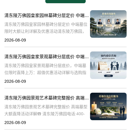
清东陵万佛园皇家园林墓碑分层定价 中端墓位限时大额让利详解及优惠活动
清东陵万佛园皇家园林墓碑分层定价 中端墓位
限时大额让利详解及优惠活动清东陵万佛园，
作为中国历史上著名的皇家陵园之一，承载着
2026-08-09
丰富的历史文化底蕴。近年来，随着人们对身
后事的重视程度不断提升，清东陵万佛园
清东陵万佛园皇家景观墓碑分层底价 中端墓位限时直降上万：超值优惠活动详解与选购指南
清东陵万佛园皇家景观墓碑分层底价，中端墓
位限时直降上万：超值优惠活动详解与选购指
南☎ 清东陵万佛园电话:400-838-5063清东陵
2026-08-09
万佛园，作为中国历史上著名的皇家陵寝之
一，承载着深厚的历史文化底
清东陵万佛园景观艺术墓碑完整报价 高端墓型大额直降活动详解
清东陵万佛园景观艺术墓碑完整报价 高端墓型
大额直降活动详解☎ 清东陵万佛园电话:400-
838-5063清东陵万佛园，作为中国著名的皇家
2026-08-09
陵寝之一，不仅承载着丰富的历史文化遗产，