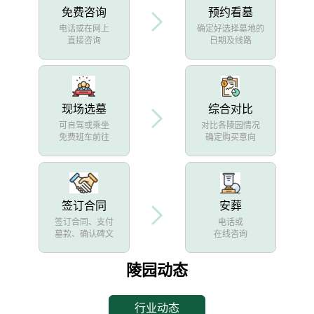
免费咨询
预约看墓
电话或在网上
确定好选择墓地的
直接咨询
日期及线路
现场选墓
综合对比
可自驾或乘坐
对比各陵园情况
免费班车前往
确定购买意向
签订合同
安葬
签订合同、支付
电话或
墓款、确认碑文
在线咨询
陵园动态
行业动态