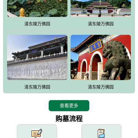
园手法相结合的默契操作，建成一处特色鲜明、服务周全、环境优
美、民族风格突出，与周边文物古迹交相呼应的极具吸引力的花园
式园林。
清东陵万佛园
清东陵万佛园
万佛园工程一期占地448亩，目前完成投资近12亿元人民币，园区采
用全仿古式建筑，寻求与世界文化遗产地清东陵的和谐统一，在园
区建设中寻求陵园建设与景区建设的有机融合，充分发挥独一无二
的地形优势，打造现代艺术园林，建设旅游景观、寺庙、酒店等综
合服务设施，服务于陵园经营，使企业的多元化经营项目相互依
托、相互促进，园区绿化覆盖率达90%。
设计建造各种墓地墓位3万个；主体建筑金宝塔，墓位容量8万个，
能适应不同消费阶层的需求，为客户提供墓碑设计制作服务、特色
清东陵万佛园
清东陵万佛园
落葬服务、代客祭扫服务、网上祭扫服务、祭奠商品服务等全方位
的一条龙服务。
查看更多
购墓流程