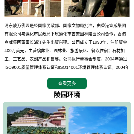
清东陵万佛园是经国家民政部、国家文物局批准，由香港宣威集团
有限公司与遵化市民政局下属遵化市吉安园林陵园公司合作，香港
宣威集团董事长浦江先生出资兴建。公司成立于1993年，注册资金
400万美元，主营殡葬业、园林业、旅游景区、餐饮住宿；石材加
工；工艺品、农副产品销售等。公司执行董事会制度，2004年通过
ISO9001质量管理体系认证和ISO14001环境管理体系认证。2004年
12月，万佛园被国家旅游局评定为国家4A级旅游区，是国内第一家
查看更多
拥有4A级旅游区头衔的花园式陵园，园内建有四星级酒店一座。
万佛园位于遵化市境内，座落在世界文化遗产清东陵地形墙内，地
陵园环境
形绝佳，地理位置优越，交通便利。公司以“建设全国顶级人生后花
园、打造佛教精品旅游圣地”为目标，以海外归侨、国内外知名人士
的墓地安葬、祭祀吊亡并结合旅游参观构成其主要使用功能；以苍
郁绚丽、优雅宜人的园林景观构成其外部形象。通过墓园建设与造