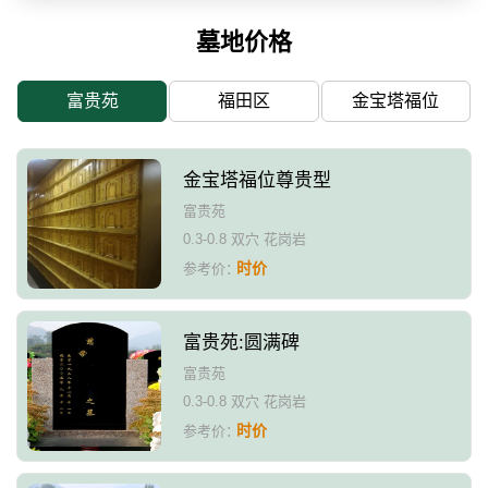
墓地价格
富贵苑
福田区
金宝塔福位
金宝塔福位尊贵型
富贵苑
0.3-0.8 双穴 花岗岩
时价
参考价：
富贵苑:圆满碑
富贵苑
0.3-0.8 双穴 花岗岩
时价
参考价：