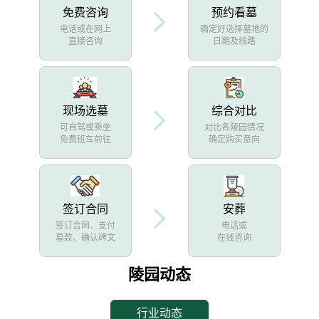
免费咨询
预约看墓
电话或在网上
确定好选择墓地的
直接咨询
日期及线路
现场选墓
综合对比
可自驾或乘坐
对比各陵园情况
免费班车前往
确定购买意向
签订合同
安葬
签订合同、支付
电话或
墓款、确认碑文
在线咨询
陵园动态
行业动态