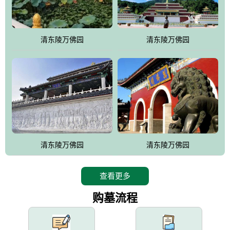
园手法相结合的默契操作，建成一处特色鲜明、服务周全、环境优
美、民族风格突出，与周边文物古迹交相呼应的极具吸引力的花园
式园林。
清东陵万佛园
清东陵万佛园
万佛园工程一期占地448亩，目前完成投资近12亿元人民币，园区采
用全仿古式建筑，寻求与世界文化遗产地清东陵的和谐统一，在园
区建设中寻求陵园建设与景区建设的有机融合，充分发挥独一无二
的地形优势，打造现代艺术园林，建设旅游景观、寺庙、酒店等综
合服务设施，服务于陵园经营，使企业的多元化经营项目相互依
托、相互促进，园区绿化覆盖率达90%。
设计建造各种墓地墓位3万个；主体建筑金宝塔，墓位容量8万个，
能适应不同消费阶层的需求，为客户提供墓碑设计制作服务、特色
清东陵万佛园
清东陵万佛园
落葬服务、代客祭扫服务、网上祭扫服务、祭奠商品服务等全方位
的一条龙服务。
查看更多
购墓流程