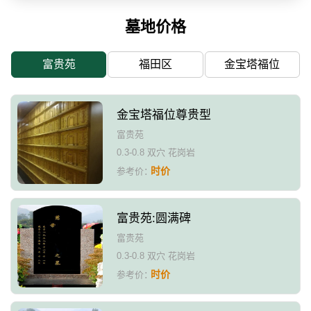
墓地价格
富贵苑
福田区
金宝塔福位
金宝塔福位尊贵型
富贵苑
0.3-0.8 双穴 花岗岩
时价
参考价：
富贵苑:圆满碑
富贵苑
0.3-0.8 双穴 花岗岩
时价
参考价：