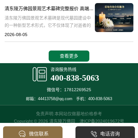
产，也成为了现代人们选择
清东陵万佛园景观艺术墓碑完整报价 高端墓型大额直降活动详解
清东陵万佛园景观艺术墓碑是现代墓园建设中
的一种新型艺术形式，它不仅体现了对逝者的
尊重和缅怀，更是一种文化艺术的传承。本文
2026-08-05
将详细介绍清东陵万佛园景观艺术墓碑的完整
报价以及高端墓型大额直降活动的相关内容，
查看更多
咨询服务热线
400-838-5063
微信号：17812269525
邮箱：44413758@qq.com
手机：400-838-5063
免责声明:本网站仅做墓地价格参考
Copyright © 2026 清东陵万佛园
津ICP备2024019672号
微信联系
电话咨询