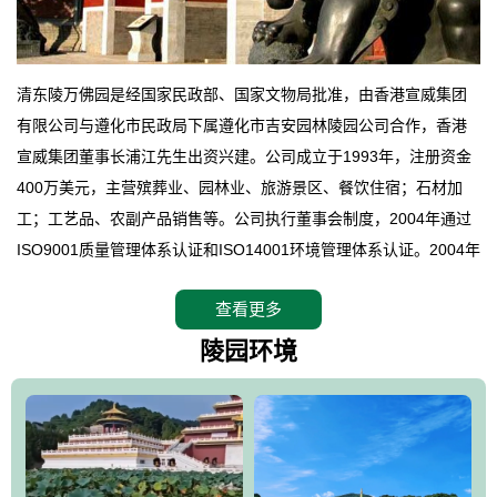
清东陵万佛园是经国家民政部、国家文物局批准，由香港宣威集团
有限公司与遵化市民政局下属遵化市吉安园林陵园公司合作，香港
宣威集团董事长浦江先生出资兴建。公司成立于1993年，注册资金
400万美元，主营殡葬业、园林业、旅游景区、餐饮住宿；石材加
工；工艺品、农副产品销售等。公司执行董事会制度，2004年通过
ISO9001质量管理体系认证和ISO14001环境管理体系认证。2004年
12月，万佛园被国家旅游局评定为国家4A级旅游区，是国内第一家
查看更多
拥有4A级旅游区头衔的花园式陵园，园内建有四星级酒店一座。
万佛园位于遵化市境内，座落在世界文化遗产清东陵地形墙内，地
陵园环境
形绝佳，地理位置优越，交通便利。公司以“建设全国顶级人生后花
园、打造佛教精品旅游圣地”为目标，以海外归侨、国内外知名人士
的墓地安葬、祭祀吊亡并结合旅游参观构成其主要使用功能；以苍
郁绚丽、优雅宜人的园林景观构成其外部形象。通过墓园建设与造