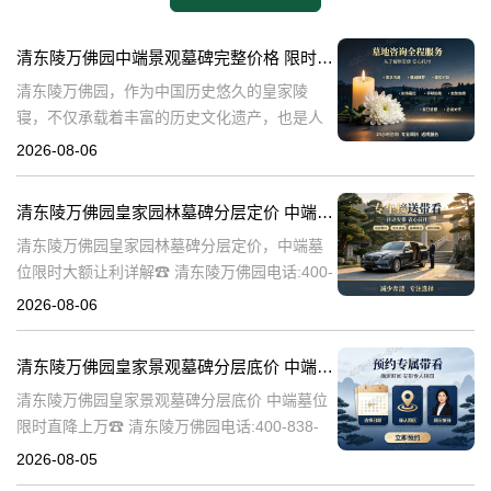
清东陵万佛园中端景观墓碑完整价格 限时减免多年管理费详解
清东陵万佛园，作为中国历史悠久的皇家陵
寝，不仅承载着丰富的历史文化遗产，也是人
们缅怀先人、寄托哀思的重要场所。近年来，
2026-08-06
随着人们对墓地景观要求的提升，中端景观墓
碑逐渐成为了一种流行趋势。本文将详细介绍
清东陵万佛园皇家园林墓碑分层定价 中端墓位限时大额让利详解
清
清东陵万佛园皇家园林墓碑分层定价，中端墓
位限时大额让利详解☎ 清东陵万佛园电话:400-
838-5063清东陵万佛园，作为中国历史上著名
2026-08-06
的皇家陵园之一，承载着丰富的历史文化和独
特的园林艺术。近年来，
清东陵万佛园皇家景观墓碑分层底价 中端墓位限时直降上万
清东陵万佛园皇家景观墓碑分层底价 中端墓位
限时直降上万☎ 清东陵万佛园电话:400-838-
5063清东陵万佛园，作为中国历史上著名的皇
2026-08-05
家陵寝之一，不仅承载着丰富的历史文化遗