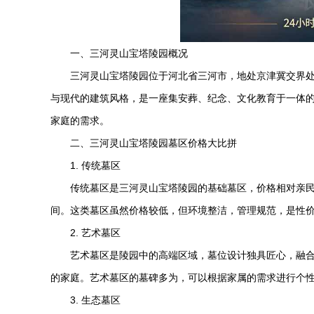
一、三河
灵山宝塔陵园
概况
三河
灵山宝塔陵园
位于河北省三河市，地处京津冀交界处
与现代的建筑风格，是一座集安葬、纪念、文化教育于一体
家庭的需求。
二、三河
灵山宝塔陵园
墓区价格大比拼
1. 传统墓区
传统墓区是三河
灵山宝塔陵园
的基础墓区，价格相对亲民
间。这类墓区虽然价格较低，但环境整洁，管理规范，是性
2. 艺术墓区
艺术墓区是陵园中的高端区域，墓位设计独具匠心，融合
的家庭。艺术墓区的墓碑多为，可以根据家属的需求进行个
3. 生态墓区