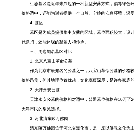
生态墓区是近年来兴起的一种新型安葬方式，倡导绿色环
价格适中，还能为逝者提供一个自然、宁静的安息环境，深
4. 墓区
墓区是为成员提供集中安葬的区域，墓位面积较大，设计
代祭扫，还能体现的凝聚力和传承。
三、周边知名墓区对比
1. 北京八宝山革命公墓
作为北京市最知名的公墓之一，八宝山革命公墓的价格较
价格昂贵，但其地理位置优越，文化底蕴深厚，是许多家庭
2. 天津永安公墓
天津永安公墓的价格相对适中，普通墓位价格在10万至2
天津市民的常见选择。
3. 河北
清东陵万佛园
清东陵万佛园
位于河北省遵化市，是一座以佛教文化为主