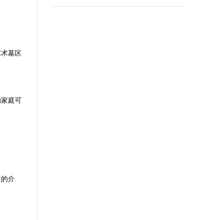
艺术墓区
的家庭可
文的介