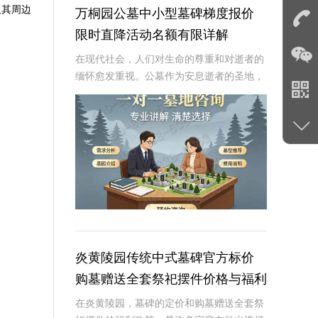
及其周边
万桐园公墓中小型墓碑梯度报价
限时直降活动名额有限详解
在现代社会，人们对生命的尊重和对逝者的
缅怀愈发重视。公墓作为安息逝者的圣地，
其墓碑的选择不仅是对逝者的纪念，也是生
者情感的寄托。万桐园公墓作为一家知名的
大型公墓，一直致力于提供高品质、个性化
的墓碑服务
炎黄陵园传统中式墓碑官方标价
购墓赠送全套祭祀摆件价格与福利
深度解析
在炎黄陵园，墓碑的定价和购墓赠送全套祭