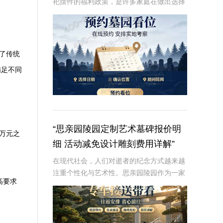
祀摆件的福利政策，是许多家庭在做出选择
时的重要考虑因素。本文将从专业角度深入
解析这些内容，为读者提供有价值、信息丰
富的信息。☎ 炎黄陵园电话:400-838-50
了传统
满足不同
“思亲园陵园定制艺术墓碑报价明
万元之
细 活动减免设计雕刻费用详解”
在现代社会，人们对逝者的纪念方式越来越
注重个性化与艺术性。思亲园陵园作为一家
高要求
专业的陵园服务提供商，推出了定制艺术墓
碑服务，以满足客户对逝者的特殊纪念需
求。本文将详细介绍思亲园陵园定制艺术墓
碑的报价明细