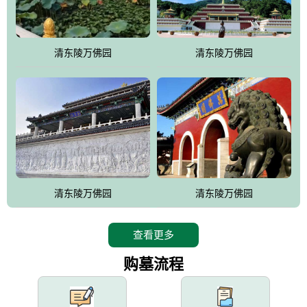
园手法相结合的默契操作，建成一处特色鲜明、服务周全、环境优
美、民族风格突出，与周边文物古迹交相呼应的极具吸引力的花园
式园林。
清东陵万佛园
清东陵万佛园
万佛园工程一期占地448亩，目前完成投资近12亿元人民币，园区采
用全仿古式建筑，寻求与世界文化遗产地清东陵的和谐统一，在园
区建设中寻求陵园建设与景区建设的有机融合，充分发挥独一无二
的地形优势，打造现代艺术园林，建设旅游景观、寺庙、酒店等综
合服务设施，服务于陵园经营，使企业的多元化经营项目相互依
托、相互促进，园区绿化覆盖率达90%。
设计建造各种墓地墓位3万个；主体建筑金宝塔，墓位容量8万个，
能适应不同消费阶层的需求，为客户提供墓碑设计制作服务、特色
清东陵万佛园
清东陵万佛园
落葬服务、代客祭扫服务、网上祭扫服务、祭奠商品服务等全方位
的一条龙服务。
查看更多
购墓流程