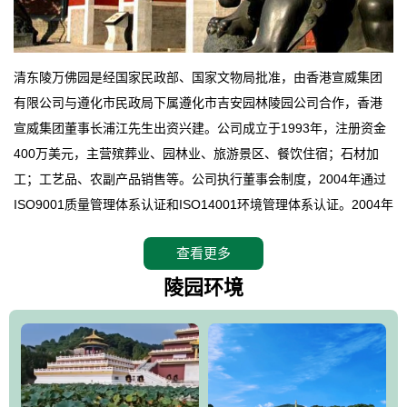
清东陵万佛园是经国家民政部、国家文物局批准，由香港宣威集团
有限公司与遵化市民政局下属遵化市吉安园林陵园公司合作，香港
宣威集团董事长浦江先生出资兴建。公司成立于1993年，注册资金
400万美元，主营殡葬业、园林业、旅游景区、餐饮住宿；石材加
工；工艺品、农副产品销售等。公司执行董事会制度，2004年通过
ISO9001质量管理体系认证和ISO14001环境管理体系认证。2004年
12月，万佛园被国家旅游局评定为国家4A级旅游区，是国内第一家
查看更多
拥有4A级旅游区头衔的花园式陵园，园内建有四星级酒店一座。
万佛园位于遵化市境内，座落在世界文化遗产清东陵地形墙内，地
陵园环境
形绝佳，地理位置优越，交通便利。公司以“建设全国顶级人生后花
园、打造佛教精品旅游圣地”为目标，以海外归侨、国内外知名人士
的墓地安葬、祭祀吊亡并结合旅游参观构成其主要使用功能；以苍
郁绚丽、优雅宜人的园林景观构成其外部形象。通过墓园建设与造