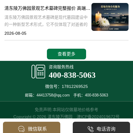
产，也成为了现代人们选择
清东陵万佛园景观艺术墓碑完整报价 高端墓型大额直降活动详解
清东陵万佛园景观艺术墓碑是现代墓园建设中
的一种新型艺术形式，它不仅体现了对逝者的
尊重和缅怀，更是一种文化艺术的传承。本文
2026-08-05
将详细介绍清东陵万佛园景观艺术墓碑的完整
报价以及高端墓型大额直降活动的相关内容，
查看更多
咨询服务热线
400-838-5063
微信号：17812269525
邮箱：44413758@qq.com
手机：400-838-5063
免责声明:本网站仅做墓地价格参考
Copyright © 2026 清东陵万佛园
津ICP备2024019672号
微信联系
电话咨询