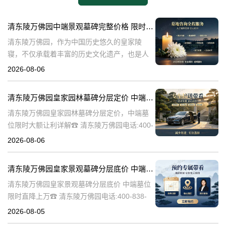
清东陵万佛园中端景观墓碑完整价格 限时减免多年管理费详解
清东陵万佛园，作为中国历史悠久的皇家陵
寝，不仅承载着丰富的历史文化遗产，也是人
们缅怀先人、寄托哀思的重要场所。近年来，
2026-08-06
随着人们对墓地景观要求的提升，中端景观墓
碑逐渐成为了一种流行趋势。本文将详细介绍
清东陵万佛园皇家园林墓碑分层定价 中端墓位限时大额让利详解
清
清东陵万佛园皇家园林墓碑分层定价，中端墓
位限时大额让利详解☎ 清东陵万佛园电话:400-
838-5063清东陵万佛园，作为中国历史上著名
2026-08-06
的皇家陵园之一，承载着丰富的历史文化和独
特的园林艺术。近年来，
清东陵万佛园皇家景观墓碑分层底价 中端墓位限时直降上万
清东陵万佛园皇家景观墓碑分层底价 中端墓位
限时直降上万☎ 清东陵万佛园电话:400-838-
5063清东陵万佛园，作为中国历史上著名的皇
2026-08-05
家陵寝之一，不仅承载着丰富的历史文化遗