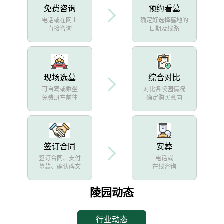
免费咨询
预约看墓
电话或在网上
确定好选择墓地的
直接咨询
日期及线路
现场选墓
综合对比
可自驾或乘坐
对比各陵园情况
免费班车前往
确定购买意向
签订合同
安葬
签订合同、支付
电话或
墓款、确认碑文
在线咨询
陵园动态
行业动态