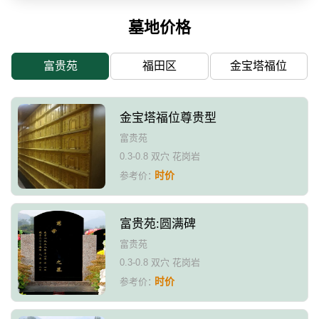
墓地价格
富贵苑
福田区
金宝塔福位
金宝塔福位尊贵型
富贵苑
0.3-0.8 双穴 花岗岩
时价
参考价：
富贵苑:圆满碑
富贵苑
0.3-0.8 双穴 花岗岩
时价
参考价：