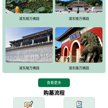
园手法相结合的默契操作，建成一处特色鲜明、服务周全、环境优
美、民族风格突出，与周边文物古迹交相呼应的极具吸引力的花园
式园林。
清东陵万佛园
清东陵万佛园
万佛园工程一期占地448亩，目前完成投资近12亿元人民币，园区采
用全仿古式建筑，寻求与世界文化遗产地清东陵的和谐统一，在园
区建设中寻求陵园建设与景区建设的有机融合，充分发挥独一无二
的地形优势，打造现代艺术园林，建设旅游景观、寺庙、酒店等综
合服务设施，服务于陵园经营，使企业的多元化经营项目相互依
托、相互促进，园区绿化覆盖率达90%。
设计建造各种墓地墓位3万个；主体建筑金宝塔，墓位容量8万个，
能适应不同消费阶层的需求，为客户提供墓碑设计制作服务、特色
清东陵万佛园
清东陵万佛园
落葬服务、代客祭扫服务、网上祭扫服务、祭奠商品服务等全方位
的一条龙服务。
查看更多
购墓流程