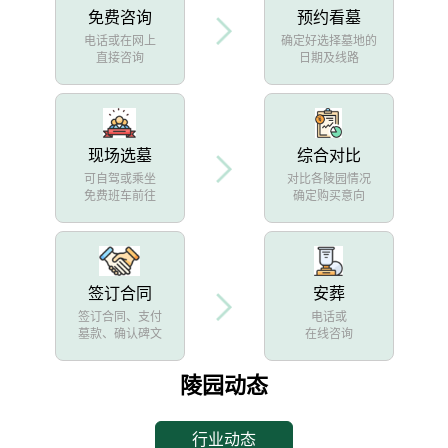
免费咨询
预约看墓
电话或在网上
确定好选择墓地的
直接咨询
日期及线路
现场选墓
综合对比
可自驾或乘坐
对比各陵园情况
免费班车前往
确定购买意向
签订合同
安葬
签订合同、支付
电话或
墓款、确认碑文
在线咨询
陵园动态
行业动态