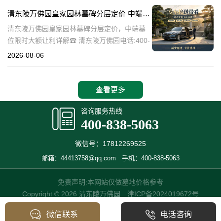
碑逐渐成为了一种流行趋势。本文将详细介绍
清东陵万佛园皇家园林墓碑分层定价 中端墓位限时大额让利详解
清
清东陵万佛园皇家园林墓碑分层定价，中端墓
位限时大额让利详解☎ 清东陵万佛园电话:400-
838-5063清东陵万佛园，作为中国历史上著名
2026-08-06
的皇家陵园之一，承载着丰富的历史文化和独
特的园林艺术。近年来，
查看更多
咨询服务热线
400-838-5063
微信号：17812269525
邮箱：44413758@qq.com
手机：400-838-5063
免责声明:本网站仅做墓地价格参考
Copyright © 2026 清东陵万佛园
津ICP备2024019672号
微信联系
电话咨询