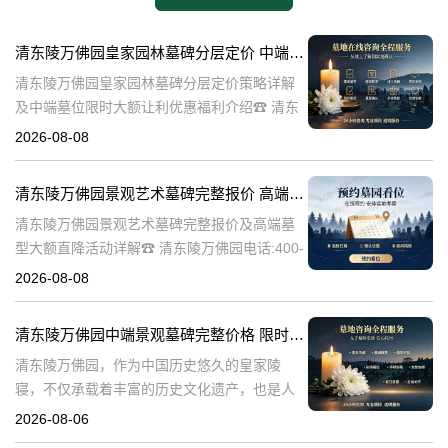
清东陵万佛园皇家园林墓碑分层定价 中端墓位限时大额让利详解及优惠福利
清东陵万佛园皇家园林墓碑分层定价策略详解
及中端墓位限时大额让利优惠福利介绍☎ 清东
陵万佛园电话:400-838-5063清东陵万佛园，作
2026-08-08
为中国皇家陵寝的重要代表，不仅承载着丰富
的历史文化价值，更是无
清东陵万佛园景观艺术墓碑完整报价 高端墓型大额直降活动详解
清东陵万佛园景观艺术墓碑完整报价及高端墓
型大额直降活动详解☎ 清东陵万佛园电话:400-
838-5063清东陵万佛园，作为中国历史悠久的
2026-08-08
陵寝之一，承载着丰富的文化底蕴和历史价
值。近年来，随着人们对身
清东陵万佛园中端景观墓碑完整价格 限时减免多年管理费详解
清东陵万佛园，作为中国历史悠久的皇家陵
寝，不仅承载着丰富的历史文化遗产，也是人
们缅怀先人、寄托哀思的重要场所。近年来，
2026-08-06
随着人们对墓地景观要求的提升，中端景观墓