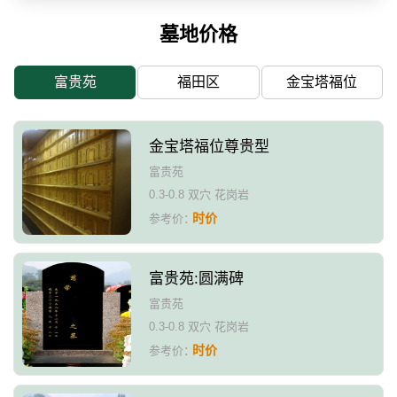
墓地价格
富贵苑
福田区
金宝塔福位
金宝塔福位尊贵型
富贵苑
0.3-0.8 双穴 花岗岩
时价
参考价：
富贵苑:圆满碑
富贵苑
0.3-0.8 双穴 花岗岩
时价
参考价：