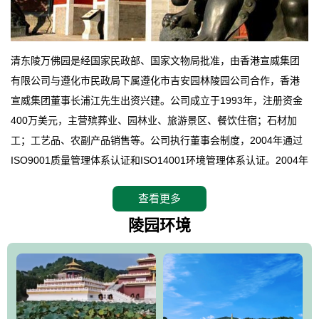
清东陵万佛园是经国家民政部、国家文物局批准，由香港宣威集团
有限公司与遵化市民政局下属遵化市吉安园林陵园公司合作，香港
宣威集团董事长浦江先生出资兴建。公司成立于1993年，注册资金
400万美元，主营殡葬业、园林业、旅游景区、餐饮住宿；石材加
工；工艺品、农副产品销售等。公司执行董事会制度，2004年通过
ISO9001质量管理体系认证和ISO14001环境管理体系认证。2004年
12月，万佛园被国家旅游局评定为国家4A级旅游区，是国内第一家
查看更多
拥有4A级旅游区头衔的花园式陵园，园内建有四星级酒店一座。
万佛园位于遵化市境内，座落在世界文化遗产清东陵地形墙内，地
陵园环境
形绝佳，地理位置优越，交通便利。公司以“建设全国顶级人生后花
园、打造佛教精品旅游圣地”为目标，以海外归侨、国内外知名人士
的墓地安葬、祭祀吊亡并结合旅游参观构成其主要使用功能；以苍
郁绚丽、优雅宜人的园林景观构成其外部形象。通过墓园建设与造