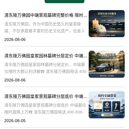
清东陵万佛园中端景观墓碑完整价格 限时减免多年管理费详解
清东陵万佛园，作为中国历史悠久的皇家陵
寝，不仅承载着丰富的历史文化遗产，也是人
们缅怀先人、寄托哀思的重要场所。近年来，
2026-08-06
随着人们对墓地景观要求的提升，中端景观墓
碑逐渐成为了一种流行趋势。本文将详细介绍
清东陵万佛园皇家园林墓碑分层定价 中端墓位限时大额让利详解
清
清东陵万佛园皇家园林墓碑分层定价，中端墓
位限时大额让利详解☎ 清东陵万佛园电话:400-
838-5063清东陵万佛园，作为中国历史上著名
2026-08-06
的皇家陵园之一，承载着丰富的历史文化和独
特的园林艺术。近年来，
清东陵万佛园皇家景观墓碑分层底价 中端墓位限时直降上万
清东陵万佛园皇家景观墓碑分层底价 中端墓位
限时直降上万☎ 清东陵万佛园电话:400-838-
5063清东陵万佛园，作为中国历史上著名的皇
2026-08-05
家陵寝之一，不仅承载着丰富的历史文化遗