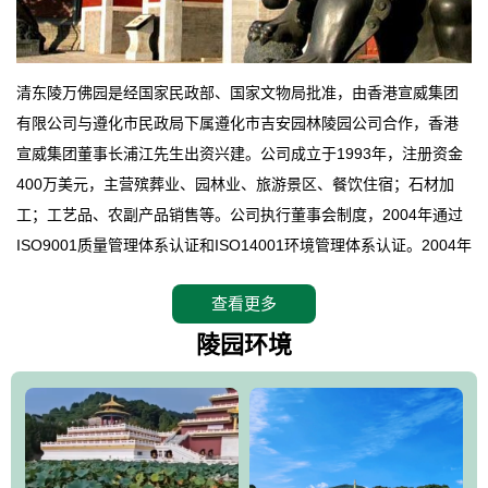
清东陵万佛园是经国家民政部、国家文物局批准，由香港宣威集团
有限公司与遵化市民政局下属遵化市吉安园林陵园公司合作，香港
宣威集团董事长浦江先生出资兴建。公司成立于1993年，注册资金
400万美元，主营殡葬业、园林业、旅游景区、餐饮住宿；石材加
工；工艺品、农副产品销售等。公司执行董事会制度，2004年通过
ISO9001质量管理体系认证和ISO14001环境管理体系认证。2004年
12月，万佛园被国家旅游局评定为国家4A级旅游区，是国内第一家
查看更多
拥有4A级旅游区头衔的花园式陵园，园内建有四星级酒店一座。
万佛园位于遵化市境内，座落在世界文化遗产清东陵地形墙内，地
陵园环境
形绝佳，地理位置优越，交通便利。公司以“建设全国顶级人生后花
园、打造佛教精品旅游圣地”为目标，以海外归侨、国内外知名人士
的墓地安葬、祭祀吊亡并结合旅游参观构成其主要使用功能；以苍
郁绚丽、优雅宜人的园林景观构成其外部形象。通过墓园建设与造