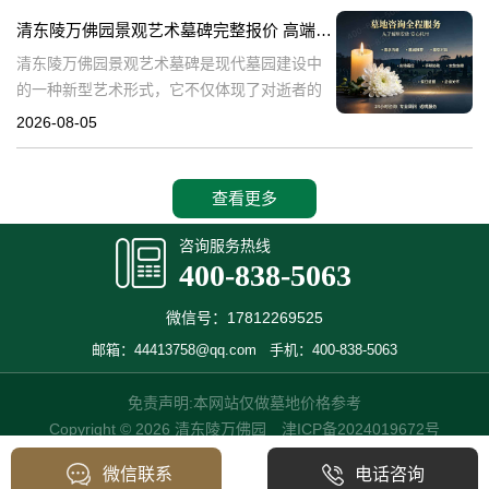
产，也成为了现代人们选择
清东陵万佛园景观艺术墓碑完整报价 高端墓型大额直降活动详解
清东陵万佛园景观艺术墓碑是现代墓园建设中
的一种新型艺术形式，它不仅体现了对逝者的
尊重和缅怀，更是一种文化艺术的传承。本文
2026-08-05
将详细介绍清东陵万佛园景观艺术墓碑的完整
报价以及高端墓型大额直降活动的相关内容，
查看更多
咨询服务热线
400-838-5063
微信号：17812269525
邮箱：44413758@qq.com
手机：400-838-5063
免责声明:本网站仅做墓地价格参考
Copyright © 2026 清东陵万佛园
津ICP备2024019672号
微信联系
电话咨询