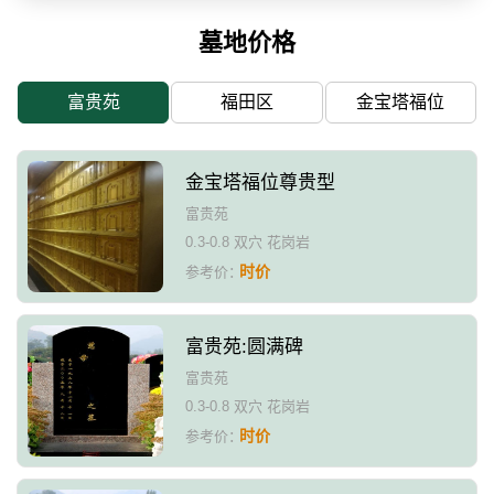
墓地价格
富贵苑
福田区
金宝塔福位
金宝塔福位尊贵型
富贵苑
0.3-0.8 双穴 花岗岩
时价
参考价：
富贵苑:圆满碑
富贵苑
0.3-0.8 双穴 花岗岩
时价
参考价：