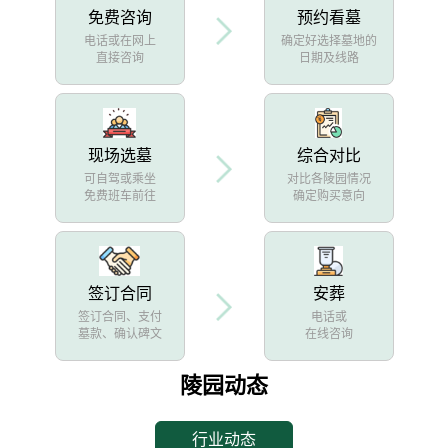
免费咨询
预约看墓
电话或在网上
确定好选择墓地的
直接咨询
日期及线路
现场选墓
综合对比
可自驾或乘坐
对比各陵园情况
免费班车前往
确定购买意向
签订合同
安葬
签订合同、支付
电话或
墓款、确认碑文
在线咨询
陵园动态
行业动态