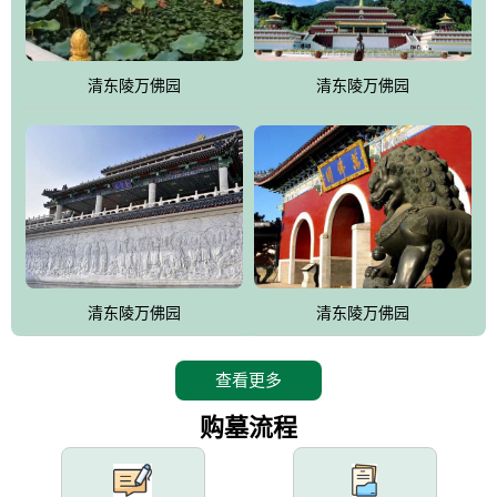
园手法相结合的默契操作，建成一处特色鲜明、服务周全、环境优
美、民族风格突出，与周边文物古迹交相呼应的极具吸引力的花园
式园林。
清东陵万佛园
清东陵万佛园
万佛园工程一期占地448亩，目前完成投资近12亿元人民币，园区采
用全仿古式建筑，寻求与世界文化遗产地清东陵的和谐统一，在园
区建设中寻求陵园建设与景区建设的有机融合，充分发挥独一无二
的地形优势，打造现代艺术园林，建设旅游景观、寺庙、酒店等综
合服务设施，服务于陵园经营，使企业的多元化经营项目相互依
托、相互促进，园区绿化覆盖率达90%。
设计建造各种墓地墓位3万个；主体建筑金宝塔，墓位容量8万个，
能适应不同消费阶层的需求，为客户提供墓碑设计制作服务、特色
清东陵万佛园
清东陵万佛园
落葬服务、代客祭扫服务、网上祭扫服务、祭奠商品服务等全方位
的一条龙服务。
查看更多
购墓流程