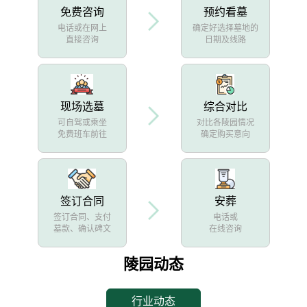
免费咨询
预约看墓
电话或在网上
确定好选择墓地的
直接咨询
日期及线路
现场选墓
综合对比
可自驾或乘坐
对比各陵园情况
免费班车前往
确定购买意向
签订合同
安葬
签订合同、支付
电话或
墓款、确认碑文
在线咨询
陵园动态
行业动态