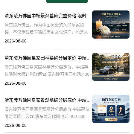
清东陵万佛园中端景观墓碑完整价格 限时减免多年管理费详解
清东陵万佛园，作为中国历史悠久的皇家陵
寝，不仅承载着丰富的历史文化遗产，也是人
们缅怀先人、寄托哀思的重要场所。近年来，
2026-08-06
随着人们对墓地景观要求的提升，中端景观墓
碑逐渐成为了一种流行趋势。本文将详细介绍
清东陵万佛园皇家园林墓碑分层定价 中端墓位限时大额让利详解
清
清东陵万佛园皇家园林墓碑分层定价，中端墓
位限时大额让利详解☎ 清东陵万佛园电话:400-
838-5063清东陵万佛园，作为中国历史上著名
2026-08-06
的皇家陵园之一，承载着丰富的历史文化和独
特的园林艺术。近年来，
清东陵万佛园皇家景观墓碑分层底价 中端墓位限时直降上万
清东陵万佛园皇家景观墓碑分层底价 中端墓位
限时直降上万☎ 清东陵万佛园电话:400-838-
5063清东陵万佛园，作为中国历史上著名的皇
2026-08-05
家陵寝之一，不仅承载着丰富的历史文化遗