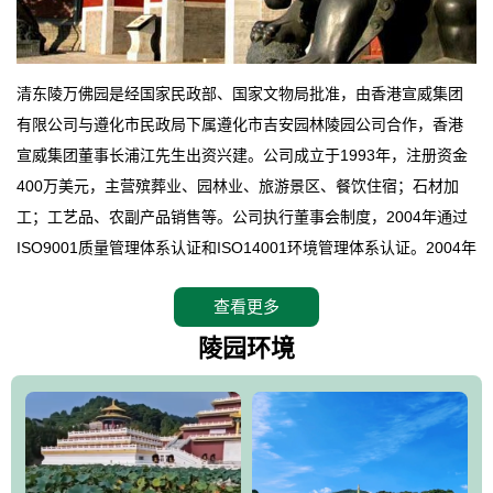
清东陵万佛园是经国家民政部、国家文物局批准，由香港宣威集团
有限公司与遵化市民政局下属遵化市吉安园林陵园公司合作，香港
宣威集团董事长浦江先生出资兴建。公司成立于1993年，注册资金
400万美元，主营殡葬业、园林业、旅游景区、餐饮住宿；石材加
工；工艺品、农副产品销售等。公司执行董事会制度，2004年通过
ISO9001质量管理体系认证和ISO14001环境管理体系认证。2004年
12月，万佛园被国家旅游局评定为国家4A级旅游区，是国内第一家
查看更多
拥有4A级旅游区头衔的花园式陵园，园内建有四星级酒店一座。
万佛园位于遵化市境内，座落在世界文化遗产清东陵地形墙内，地
陵园环境
形绝佳，地理位置优越，交通便利。公司以“建设全国顶级人生后花
园、打造佛教精品旅游圣地”为目标，以海外归侨、国内外知名人士
的墓地安葬、祭祀吊亡并结合旅游参观构成其主要使用功能；以苍
郁绚丽、优雅宜人的园林景观构成其外部形象。通过墓园建设与造