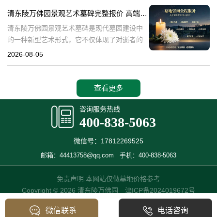
产，也成为了现代人们选择
清东陵万佛园景观艺术墓碑完整报价 高端墓型大额直降活动详解
清东陵万佛园景观艺术墓碑是现代墓园建设中
的一种新型艺术形式，它不仅体现了对逝者的
尊重和缅怀，更是一种文化艺术的传承。本文
2026-08-05
将详细介绍清东陵万佛园景观艺术墓碑的完整
报价以及高端墓型大额直降活动的相关内容，
查看更多
咨询服务热线
400-838-5063
微信号：17812269525
邮箱：44413758@qq.com
手机：400-838-5063
免责声明:本网站仅做墓地价格参考
Copyright © 2026 清东陵万佛园
津ICP备2024019672号
微信联系
电话咨询