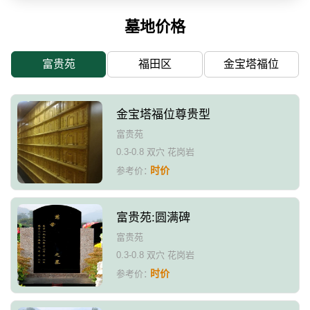
墓地价格
富贵苑
福田区
金宝塔福位
金宝塔福位尊贵型
富贵苑
0.3-0.8 双穴 花岗岩
时价
参考价：
富贵苑:圆满碑
富贵苑
0.3-0.8 双穴 花岗岩
时价
参考价：