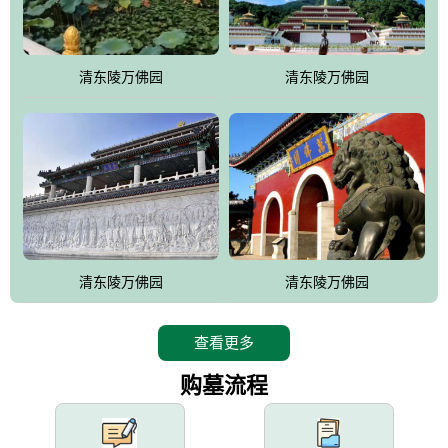
园手法相结合的默契操作，建成一处特色鲜明、服务周全、环境优
美、民族风格突出，与周边文物古迹交相呼应的极具吸引力的花园
式园林。
清东陵万佛园
清东陵万佛园
万佛园工程一期占地448亩，目前完成投资近12亿元人民币，园区采
用全仿古式建筑，寻求与世界文化遗产地清东陵的和谐统一，在园
区建设中寻求陵园建设与景区建设的有机融合，充分发挥独一无二
的地形优势，打造现代艺术园林，建设旅游景观、寺庙、酒店等综
合服务设施，服务于陵园经营，使企业的多元化经营项目相互依
托、相互促进，园区绿化覆盖率达90%。
设计建造各种墓地墓位3万个；主体建筑金宝塔，墓位容量8万个，
能适应不同消费阶层的需求，为客户提供墓碑设计制作服务、特色
清东陵万佛园
清东陵万佛园
落葬服务、代客祭扫服务、网上祭扫服务、祭奠商品服务等全方位
的一条龙服务。
查看更多
购墓流程