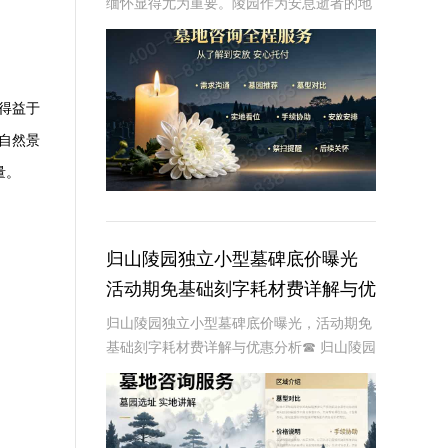
缅怀显得尤为重要。陵园作为安息逝者的地
方，不仅是家属寄托哀思的场所，也是社会
文明进步的体现。然而，随着社会经济的发
展，陵园服务费用不断上涨，尤其是墓碑等
基本服务的
得益于
自然景
量。
归山陵园独立小型墓碑底价曝光
活动期免基础刻字耗材费详解与优
惠分析
归山陵园独立小型墓碑底价曝光，活动期免
基础刻字耗材费详解与优惠分析☎ 归山陵园
电话:400-838-5063在现代社会，随着人们
对生命和死亡观念的不断演变，陵园和墓碑
的选择也变得越来越个性化。归山陵