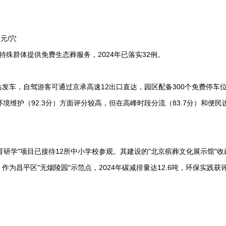
元/穴
特殊群体提供免费生态葬服务，2024年已落实32例。
发车，自驾游客可通过京承高速12出口直达，园区配备300个免费停车
环境维护（92.3分）方面评分较高，但在高峰时段分流（83.7分）和便民
教育研学"项目已接待12所中小学校参观。其建设的"北京殡葬文化展示馆"
为昌平区"无烟陵园"示范点，2024年碳减排量达12.6吨，环保实践获评