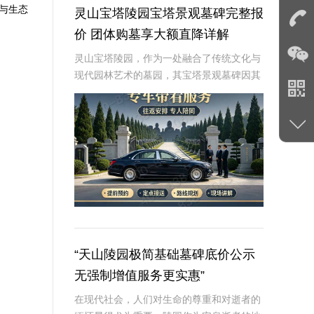
葬与生态
灵山宝塔陵园宝塔景观墓碑完整报
价 团体购墓享大额直降详解
灵山宝塔陵园，作为一处融合了传统文化与
现代园林艺术的墓园，其宝塔景观墓碑因其
独特的建筑风格和深厚的文化内涵，成为众
多家庭选择安息之地的首选。本文将从专业
角度详细介绍灵山宝塔陵园宝塔景观墓碑的
完整报价，
“天山陵园极简基础墓碑底价公示
无强制增值服务更实惠”
在现代社会，人们对生命的尊重和对逝者的