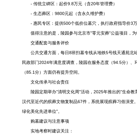
- 传统立碑区：起价9.8万元（含20年管理费）
- 生态葬区：9800元起（含永久维护费）
- 惠民专区：提供500个低价位墓穴，执行政府指导价3万
值得注意的是，陵园参与北京市"零元安葬"公益项目，为
交通配套与服务评价
公共交通方面，每日8班扫墓专线从地铁5号线天通苑北站
民政部门2024年满意度调查，陵园在服务态度（94.5分）、
（85.1分）方面仍有提升空间。
文化传承与社会责任
陵园定期举办"清明文化周"活动，2025年推出的"生命
汉代至近代的殡葬文物复制品67件，系统展现殡葬习俗演变。作
绿化美化先进单位"。
购墓建议与注意事项
实地考察时建议关注：