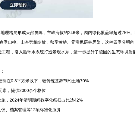
地理格局形成天然屏障，主峰海拔约246米，园内绿化覆盖率超过75%。
，春季山桃、山杏竞相绽放，秋季黄栌、元宝枫层林尽染，这种四季分明的
改造工程，引入循环水系统打造景观水系，进一步提升了陵园的生态环境质
务：
控制在0.3平方米以下，较传统墓葬节约土地70%
元素，提供2000余个格位
施，2024年清明期间数字化祭扫占比达42%
礼仪、档案管理等12项标准化服务