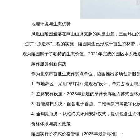
地理环境与生态优势
凤凰山陵园
坐落在燕山山脉支脉的凤凰山麓，三面环山的
北京"平原造林"工程的实施，陵园周边已形成千亩生态林带
观为陵园赋予了独特的生态价值。2021年完成的园区水系
殡葬服务创新实践
作为北京市首批生态葬试点单位，陵园推出多项创新服
1. 节地葬区：采用"草坪葬+景观石"设计，单穴占地面积
2. 立体安葬设施：2023年新建的壁葬长廊融入苏式园林
3. 智能祭扫系统：配备电子香烛、二维码祭扫等数字化设
4. 全周期服务：从临终关怀到安葬仪式，提供包含生命
价格体系与惠民政策
陵园实行阶梯式价格管理（2025年最新标准）：