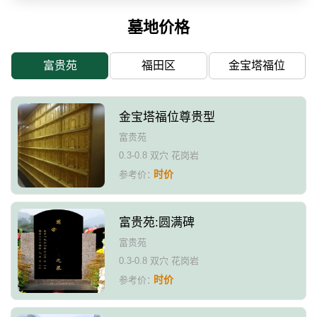
墓地价格
富贵苑
福田区
金宝塔福位
金宝塔福位尊贵型
富贵苑
0.3-0.8 双穴 花岗岩
时价
参考价：
富贵苑:圆满碑
富贵苑
0.3-0.8 双穴 花岗岩
时价
参考价：