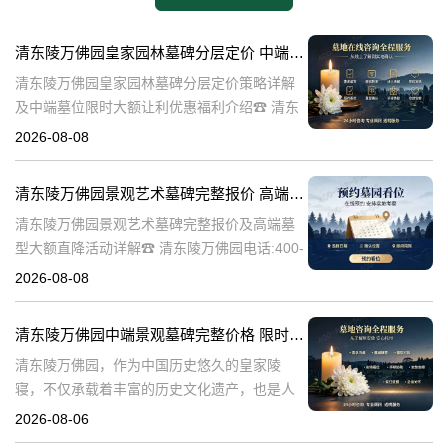
清东陵万佛园皇家园林墓碑分层定价 中端墓位限时大额让利详解及优惠福利
清东陵万佛园皇家园林墓碑分层定价策略详解
及中端墓位限时大额让利优惠福利介绍☎ 清东
陵万佛园电话:400-838-5063清东陵万佛园，作
2026-08-08
为中国皇家陵寝的重要代表，不仅承载着丰富
的历史文化价值，更是无
清东陵万佛园景观艺术墓碑完整报价 高端墓型大额直降活动详解
清东陵万佛园景观艺术墓碑完整报价及高端墓
型大额直降活动详解☎ 清东陵万佛园电话:400-
838-5063清东陵万佛园，作为中国历史悠久的
2026-08-08
陵寝之一，承载着丰富的文化底蕴和历史价
值。近年来，随着人们对身
清东陵万佛园中端景观墓碑完整价格 限时减免多年管理费详解
清东陵万佛园，作为中国历史悠久的皇家陵
寝，不仅承载着丰富的历史文化遗产，也是人
们缅怀先人、寄托哀思的重要场所。近年来，
2026-08-06
随着人们对墓地景观要求的提升，中端景观墓