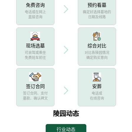
免费咨询
预约看墓
电话或在网上
确定好选择墓地的
直接咨询
日期及线路
现场选墓
综合对比
可自驾或乘坐
对比各陵园情况
免费班车前往
确定购买意向
签订合同
安葬
签订合同、支付
电话或
墓款、确认碑文
在线咨询
陵园动态
行业动态