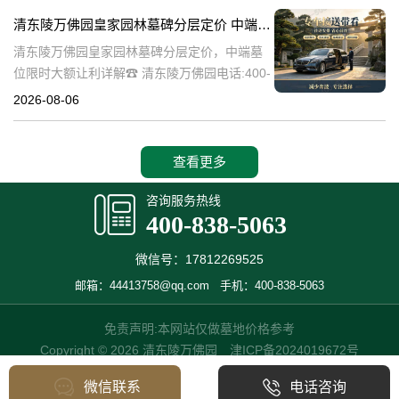
碑逐渐成为了一种流行趋势。本文将详细介绍
清东陵万佛园皇家园林墓碑分层定价 中端墓位限时大额让利详解
清
清东陵万佛园皇家园林墓碑分层定价，中端墓
位限时大额让利详解☎ 清东陵万佛园电话:400-
838-5063清东陵万佛园，作为中国历史上著名
2026-08-06
的皇家陵园之一，承载着丰富的历史文化和独
特的园林艺术。近年来，
查看更多
咨询服务热线
400-838-5063
微信号：17812269525
邮箱：44413758@qq.com
手机：400-838-5063
免责声明:本网站仅做墓地价格参考
Copyright © 2026 清东陵万佛园
津ICP备2024019672号
微信联系
电话咨询