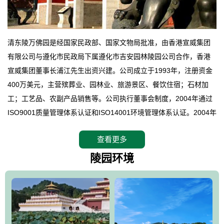
清东陵万佛园是经国家民政部、国家文物局批准，由香港宣威集团
有限公司与遵化市民政局下属遵化市吉安园林陵园公司合作，香港
宣威集团董事长浦江先生出资兴建。公司成立于1993年，注册资金
400万美元，主营殡葬业、园林业、旅游景区、餐饮住宿；石材加
工；工艺品、农副产品销售等。公司执行董事会制度，2004年通过
ISO9001质量管理体系认证和ISO14001环境管理体系认证。2004年
12月，万佛园被国家旅游局评定为国家4A级旅游区，是国内第一家
查看更多
拥有4A级旅游区头衔的花园式陵园，园内建有四星级酒店一座。
万佛园位于遵化市境内，座落在世界文化遗产清东陵地形墙内，地
陵园环境
形绝佳，地理位置优越，交通便利。公司以“建设全国顶级人生后花
园、打造佛教精品旅游圣地”为目标，以海外归侨、国内外知名人士
的墓地安葬、祭祀吊亡并结合旅游参观构成其主要使用功能；以苍
郁绚丽、优雅宜人的园林景观构成其外部形象。通过墓园建设与造