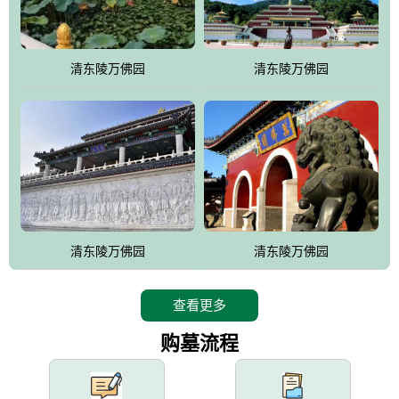
园手法相结合的默契操作，建成一处特色鲜明、服务周全、环境优
美、民族风格突出，与周边文物古迹交相呼应的极具吸引力的花园
式园林。
清东陵万佛园
清东陵万佛园
万佛园工程一期占地448亩，目前完成投资近12亿元人民币，园区采
用全仿古式建筑，寻求与世界文化遗产地清东陵的和谐统一，在园
区建设中寻求陵园建设与景区建设的有机融合，充分发挥独一无二
的地形优势，打造现代艺术园林，建设旅游景观、寺庙、酒店等综
合服务设施，服务于陵园经营，使企业的多元化经营项目相互依
托、相互促进，园区绿化覆盖率达90%。
设计建造各种墓地墓位3万个；主体建筑金宝塔，墓位容量8万个，
能适应不同消费阶层的需求，为客户提供墓碑设计制作服务、特色
清东陵万佛园
清东陵万佛园
落葬服务、代客祭扫服务、网上祭扫服务、祭奠商品服务等全方位
的一条龙服务。
查看更多
购墓流程