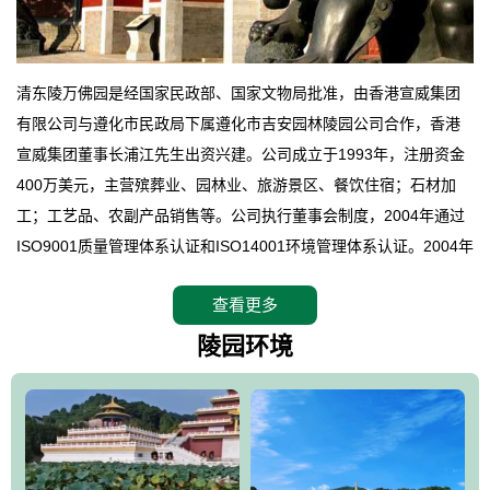
清东陵万佛园是经国家民政部、国家文物局批准，由香港宣威集团
有限公司与遵化市民政局下属遵化市吉安园林陵园公司合作，香港
宣威集团董事长浦江先生出资兴建。公司成立于1993年，注册资金
400万美元，主营殡葬业、园林业、旅游景区、餐饮住宿；石材加
工；工艺品、农副产品销售等。公司执行董事会制度，2004年通过
ISO9001质量管理体系认证和ISO14001环境管理体系认证。2004年
12月，万佛园被国家旅游局评定为国家4A级旅游区，是国内第一家
查看更多
拥有4A级旅游区头衔的花园式陵园，园内建有四星级酒店一座。
万佛园位于遵化市境内，座落在世界文化遗产清东陵地形墙内，地
陵园环境
形绝佳，地理位置优越，交通便利。公司以“建设全国顶级人生后花
园、打造佛教精品旅游圣地”为目标，以海外归侨、国内外知名人士
的墓地安葬、祭祀吊亡并结合旅游参观构成其主要使用功能；以苍
郁绚丽、优雅宜人的园林景观构成其外部形象。通过墓园建设与造