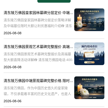
清东陵万佛园皇家园林墓碑分层定价 中端墓位限时大额让利详解及优惠福利
清东陵万佛园皇家园林墓碑分层定价策略详解
及中端墓位限时大额让利优惠福利介绍☎ 清东
陵万佛园电话:400-838-5063清东陵万佛园，作
2026-08-08
为中国皇家陵寝的重要代表，不仅承载着丰富
的历史文化价值，更是无
清东陵万佛园景观艺术墓碑完整报价 高端墓型大额直降活动详解
清东陵万佛园景观艺术墓碑完整报价及高端墓
型大额直降活动详解☎ 清东陵万佛园电话:400-
838-5063清东陵万佛园，作为中国历史悠久的
2026-08-08
陵寝之一，承载着丰富的文化底蕴和历史价
值。近年来，随着人们对身
清东陵万佛园中端景观墓碑完整价格 限时减免多年管理费详解
清东陵万佛园，作为中国历史悠久的皇家陵
寝，不仅承载着丰富的历史文化遗产，也是人
们缅怀先人、寄托哀思的重要场所。近年来，
2026-08-06
随着人们对墓地景观要求的提升，中端景观墓