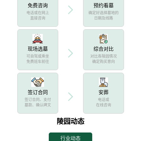
免费咨询
预约看墓
电话或在网上
确定好选择墓地的
直接咨询
日期及线路
现场选墓
综合对比
可自驾或乘坐
对比各陵园情况
免费班车前往
确定购买意向
签订合同
安葬
签订合同、支付
电话或
墓款、确认碑文
在线咨询
陵园动态
行业动态