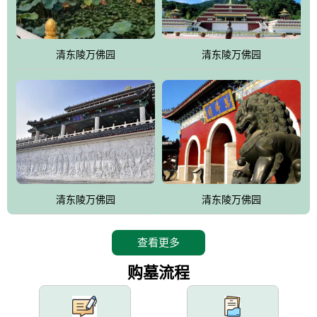
园手法相结合的默契操作，建成一处特色鲜明、服务周全、环境优
美、民族风格突出，与周边文物古迹交相呼应的极具吸引力的花园
式园林。
清东陵万佛园
清东陵万佛园
万佛园工程一期占地448亩，目前完成投资近12亿元人民币，园区采
用全仿古式建筑，寻求与世界文化遗产地清东陵的和谐统一，在园
区建设中寻求陵园建设与景区建设的有机融合，充分发挥独一无二
的地形优势，打造现代艺术园林，建设旅游景观、寺庙、酒店等综
合服务设施，服务于陵园经营，使企业的多元化经营项目相互依
托、相互促进，园区绿化覆盖率达90%。
设计建造各种墓地墓位3万个；主体建筑金宝塔，墓位容量8万个，
能适应不同消费阶层的需求，为客户提供墓碑设计制作服务、特色
清东陵万佛园
清东陵万佛园
落葬服务、代客祭扫服务、网上祭扫服务、祭奠商品服务等全方位
的一条龙服务。
查看更多
购墓流程