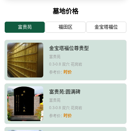
墓地价格
富贵苑
福田区
金宝塔福位
金宝塔福位尊贵型
富贵苑
0.3-0.8 双穴 花岗岩
时价
参考价：
富贵苑:圆满碑
富贵苑
0.3-0.8 双穴 花岗岩
时价
参考价：