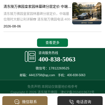
碑逐渐成为了一种流行趋势。本文将详细介绍
清东陵万佛园皇家园林墓碑分层定价 中端墓位限时大额让利详解
清
清东陵万佛园皇家园林墓碑分层定价，中端墓
位限时大额让利详解☎ 清东陵万佛园电话:400-
838-5063清东陵万佛园，作为中国历史上著名
2026-08-06
的皇家陵园之一，承载着丰富的历史文化和独
特的园林艺术。近年来，
查看更多
咨询服务热线
400-838-5063
微信号：17812269525
邮箱：44413758@qq.com
手机：400-838-5063
免责声明:本网站仅做墓地价格参考
Copyright © 2026 清东陵万佛园
津ICP备2024019672号
微信联系
电话咨询