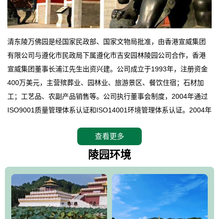
清东陵万佛园是经国家民政部、国家文物局批准，由香港宣威集团
有限公司与遵化市民政局下属遵化市吉安园林陵园公司合作，香港
宣威集团董事长浦江先生出资兴建。公司成立于1993年，注册资金
400万美元，主营殡葬业、园林业、旅游景区、餐饮住宿；石材加
工；工艺品、农副产品销售等。公司执行董事会制度，2004年通过
ISO9001质量管理体系认证和ISO14001环境管理体系认证。2004年
12月，万佛园被国家旅游局评定为国家4A级旅游区，是国内第一家
查看更多
拥有4A级旅游区头衔的花园式陵园，园内建有四星级酒店一座。
万佛园位于遵化市境内，座落在世界文化遗产清东陵地形墙内，地
陵园环境
形绝佳，地理位置优越，交通便利。公司以“建设全国顶级人生后花
园、打造佛教精品旅游圣地”为目标，以海外归侨、国内外知名人士
的墓地安葬、祭祀吊亡并结合旅游参观构成其主要使用功能；以苍
郁绚丽、优雅宜人的园林景观构成其外部形象。通过墓园建设与造