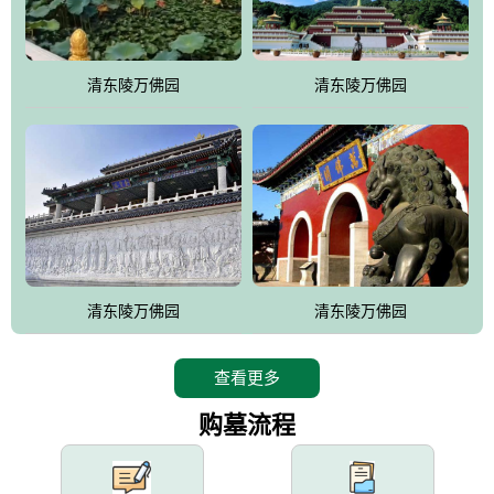
园手法相结合的默契操作，建成一处特色鲜明、服务周全、环境优
美、民族风格突出，与周边文物古迹交相呼应的极具吸引力的花园
式园林。
清东陵万佛园
清东陵万佛园
万佛园工程一期占地448亩，目前完成投资近12亿元人民币，园区采
用全仿古式建筑，寻求与世界文化遗产地清东陵的和谐统一，在园
区建设中寻求陵园建设与景区建设的有机融合，充分发挥独一无二
的地形优势，打造现代艺术园林，建设旅游景观、寺庙、酒店等综
合服务设施，服务于陵园经营，使企业的多元化经营项目相互依
托、相互促进，园区绿化覆盖率达90%。
设计建造各种墓地墓位3万个；主体建筑金宝塔，墓位容量8万个，
能适应不同消费阶层的需求，为客户提供墓碑设计制作服务、特色
清东陵万佛园
清东陵万佛园
落葬服务、代客祭扫服务、网上祭扫服务、祭奠商品服务等全方位
的一条龙服务。
查看更多
购墓流程