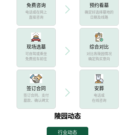
免费咨询
预约看墓
电话或在网上
确定好选择墓地的
直接咨询
日期及线路
现场选墓
综合对比
可自驾或乘坐
对比各陵园情况
免费班车前往
确定购买意向
签订合同
安葬
签订合同、支付
电话或
墓款、确认碑文
在线咨询
陵园动态
行业动态