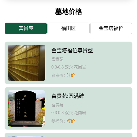
墓地价格
富贵苑
福田区
金宝塔福位
金宝塔福位尊贵型
富贵苑
0.3-0.8 双穴 花岗岩
时价
参考价：
富贵苑:圆满碑
富贵苑
0.3-0.8 双穴 花岗岩
时价
参考价：