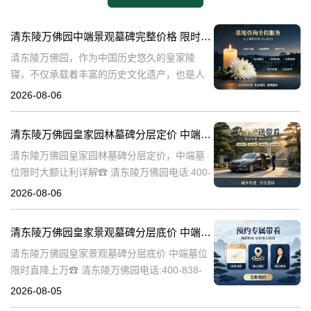
清东陵万佛园中端景观墓碑完整价格 限时减免多年管理费详解
清东陵万佛园，作为中国历史悠久的皇家陵
寝，不仅承载着丰富的历史文化遗产，也是人
们缅怀先人、寄托哀思的重要场所。近年来，
2026-08-06
随着人们对墓地景观要求的提升，中端景观墓
碑逐渐成为了一种流行趋势。本文将详细介绍
清东陵万佛园皇家园林墓碑分层定价 中端墓位限时大额让利详解
清
清东陵万佛园皇家园林墓碑分层定价，中端墓
位限时大额让利详解☎ 清东陵万佛园电话:400-
838-5063清东陵万佛园，作为中国历史上著名
2026-08-06
的皇家陵园之一，承载着丰富的历史文化和独
特的园林艺术。近年来，
清东陵万佛园皇家景观墓碑分层底价 中端墓位限时直降上万
清东陵万佛园皇家景观墓碑分层底价 中端墓位
限时直降上万☎ 清东陵万佛园电话:400-838-
5063清东陵万佛园，作为中国历史上著名的皇
2026-08-05
家陵寝之一，不仅承载着丰富的历史文化遗