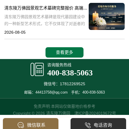
产，也成为了现代人们选择
清东陵万佛园景观艺术墓碑完整报价 高端墓型大额直降活动详解
清东陵万佛园景观艺术墓碑是现代墓园建设中
的一种新型艺术形式，它不仅体现了对逝者的
尊重和缅怀，更是一种文化艺术的传承。本文
2026-08-05
将详细介绍清东陵万佛园景观艺术墓碑的完整
报价以及高端墓型大额直降活动的相关内容，
查看更多
咨询服务热线
400-838-5063
微信号：17812269525
邮箱：44413758@qq.com
手机：400-838-5063
免责声明:本网站仅做墓地价格参考
Copyright © 2026 清东陵万佛园
津ICP备2024019672号
微信联系
电话咨询