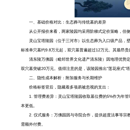
一、基础价格对比：生态葬与传统墓的差异
从公开报价来看，两家陵园均采用阶梯式定价策略，但
灵山宝塔陵园
（位于三河市）以生态葬为入口级产品，壁
标准单穴墓约9.8万元起，双穴墓普遍超过12万元。其最昂
清东陵万佛园
（毗邻世界文化遗产清东陵）因地理优势定
双穴墓突破20万元。值得注意的是，该陵园推出"莲花座式"
二、隐性成本解析：附加服务与长期维护
价格标签背后，隐藏着多项易被忽视的支出：
1. 管理费差异：
灵山宝塔陵园
收取墓位费的5%作为年管
本更低。
2. 仪式服务：万佛园因与寺院合作，提供超度法事等宗
需额外付费。