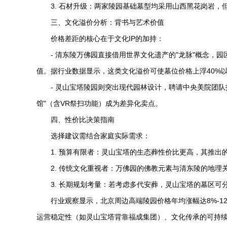
3. 石材升级：两家陵园基础墓型均采用山西黑花岗岩，但
三、文化溢价分析：背书与艺术价值
价格差距的核心在于文化IP的加持：
-
清东陵万佛园
直接借用世界文化遗产的"龙脉"概念，园
值。据行业数据显示，这类文化溢价可使墓位价格上浮40%
-
灵山宝塔陵园
则突出现代园林设计，聘请中央美院团队
馆"（含VR祭扫功能）成为差异化卖点。
四、性价比决策指南
选择建议需结合家庭实际需求：
1. 预算有限者：灵山宝塔的生态葬性价比更高，其推出
2. 传统文化重视者：万佛园的佛教元素与清东陵的地理
3. 长期规划考量：若考虑多代安葬，灵山宝塔的墓区可
行业观察显示，北京周边高端陵园价格年均涨幅达8%-
运营稳定性（如灵山宝塔背靠福成集团）、文化传承的可持