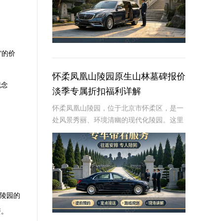
"的价
怀柔凤凰山陵园原生山林墓碑报价
纪念
淡季专属折扣福利详解
怀柔凤凰山陵园，位于北京市怀柔区，是一
处风景秀丽、环境清幽的现代化陵园。这里
依山傍水，绿树成荫，为逝者提供了一个宁
静而庄严的安息之地。近年来，随着人们对
逝者安葬方式的不断追求，墓碑作为纪念逝
者、寄托哀
注陵园的
资。