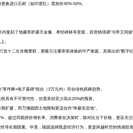
更换进口石材（如印度红）需加价30%-50%。
区内复刻了地藏菩萨露天金像、孝经碑林等景观，其营销强调"与帝王同脉
以上。
打造十二生肖雕塑群，更吸引注重审美体验的中产家庭。其推出的"数字
的"草坪葬+电子墓碑"组合（3万元内）符合绿色殡葬趋势。
关联具有不可替代性，但需承担至少高出20%的预算。
分期扩建，而万佛园因土地限制更适合作"终极安息地"。
12%，超过同期房价增长率。消费者在决策时，除对比当下价格，更应关
续性等长期因素。毕竟，陵园选择既是经济行为，更是跨越时空的情感投