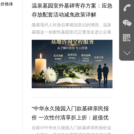
从价格体
温泉墓园室外墓碑寄存方案：应急
存放配套活动减免政策详解
随着现代人对身后事规划意识的增强，温泉
墓园这一创新性墓园形式正逐渐走进公众视
野。温泉墓园不仅营造了宁静祥和的环境氛
围，更通过一系列贴心设施，如室外墓碑寄
存区、应急遗体临时存放服务等，为家属提
供极大便利
“中华永久陵园入门款墓碑亲民报
价 一次性付清享折上折：超值优
惠与便捷选择的完美结合”
在探讨中华永久陵园入门款墓碑亲民报价这