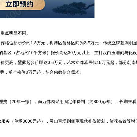
侧重点明显不同。
葬格位起步价约1.8万元，树葬区价格区间为2-5万元；传统立碑墓则明
贵的墓区（占地约10平方米）报价高达30万元以上，主打汉白玉雕刻与化
价更高，壁葬起步价即达3.6万元，艺术立碑墓最低15万元起，部分朝南
塔葬，单个格位8万元起，契合佛教信众需求。
理费（20年一缴），而万佛园采用固定年费制（约800元/年），长期来
教服务（单场3000元起），灵山宝塔则侧重现代礼仪策划，鲜花布置等增