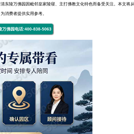
与
清东陵万佛园
因毗邻皇家陵寝、主打佛教文化特色而备受关注。本文将
，为消费者提供实用参考。
万佛园电话:400-838-5063