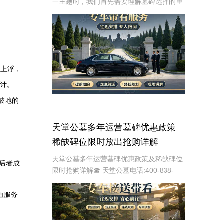
一主题时，我们首先需要理解墓碑选择的重
要性及其对逝者与生者的影响。墓碑不仅是
对逝者的纪念，也是对生者情感的寄托。因
此，选择一款既符合预算又具有纪念意义的
墓碑显得尤
显上浮，
设计。
坡地的
天堂公墓多年运营墓碑优惠政策
稀缺碑位限时放出抢购详解
天堂公墓多年运营墓碑优惠政策及稀缺碑位
看后者成
限时抢购详解☎ 天堂公墓电话:400-838-
5063天堂公墓，作为一家历史悠久的公墓，
多年来一直致力于为家属提供最优质、最便
值服务
捷的墓碑选择服务。随着社会的发展和