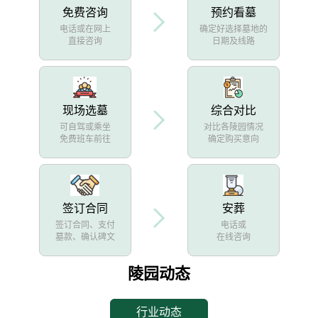
免费咨询
预约看墓
电话或在网上
确定好选择墓地的
直接咨询
日期及线路
现场选墓
综合对比
可自驾或乘坐
对比各陵园情况
免费班车前往
确定购买意向
签订合同
安葬
签订合同、支付
电话或
墓款、确认碑文
在线咨询
陵园动态
行业动态