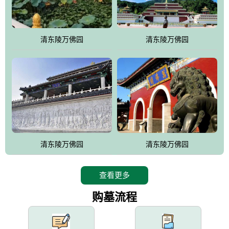
园手法相结合的默契操作，建成一处特色鲜明、服务周全、环境优
美、民族风格突出，与周边文物古迹交相呼应的极具吸引力的花园
式园林。
清东陵万佛园
清东陵万佛园
万佛园工程一期占地448亩，目前完成投资近12亿元人民币，园区采
用全仿古式建筑，寻求与世界文化遗产地清东陵的和谐统一，在园
区建设中寻求陵园建设与景区建设的有机融合，充分发挥独一无二
的地形优势，打造现代艺术园林，建设旅游景观、寺庙、酒店等综
合服务设施，服务于陵园经营，使企业的多元化经营项目相互依
托、相互促进，园区绿化覆盖率达90%。
设计建造各种墓地墓位3万个；主体建筑金宝塔，墓位容量8万个，
能适应不同消费阶层的需求，为客户提供墓碑设计制作服务、特色
清东陵万佛园
清东陵万佛园
落葬服务、代客祭扫服务、网上祭扫服务、祭奠商品服务等全方位
的一条龙服务。
查看更多
购墓流程