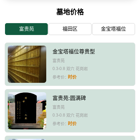
墓地价格
富贵苑
福田区
金宝塔福位
金宝塔福位尊贵型
富贵苑
0.3-0.8 双穴 花岗岩
时价
参考价：
富贵苑:圆满碑
富贵苑
0.3-0.8 双穴 花岗岩
时价
参考价：