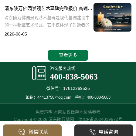
产，也成为了现代人们选择
清东陵万佛园景观艺术墓碑完整报价 高端墓型大额直降活动详解
清东陵万佛园景观艺术墓碑是现代墓园建设中
的一种新型艺术形式，它不仅体现了对逝者的
尊重和缅怀，更是一种文化艺术的传承。本文
2026-08-05
将详细介绍清东陵万佛园景观艺术墓碑的完整
报价以及高端墓型大额直降活动的相关内容，
查看更多
咨询服务热线
400-838-5063
微信号：17812269525
邮箱：44413758@qq.com
手机：400-838-5063
免责声明:本网站仅做墓地价格参考
Copyright © 2026 清东陵万佛园
津ICP备2024019672号
微信联系
电话咨询