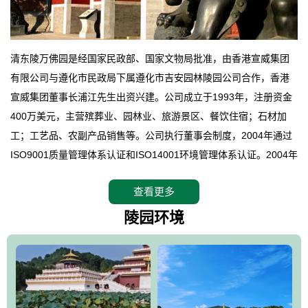
清东陵万佛园是经国家民政部、国家文物局批准，由香港宣威集团
有限公司与遵化市民政局下属遵化市吉安园林陵园公司合作，香港
宣威集团董事长浦江先生出资兴建。公司成立于1993年，注册资金
400万美元，主营殡葬业、园林业、旅游景区、餐饮住宿；石材加
工；工艺品、农副产品销售等。公司执行董事会制度，2004年通过
ISO9001质量管理体系认证和ISO14001环境管理体系认证。2004年
12月，万佛园被国家旅游局评定为国家4A级旅游区，是国内第一家
查看更多
拥有4A级旅游区头衔的花园式陵园，园内建有四星级酒店一座。
万佛园位于遵化市境内，座落在世界文化遗产清东陵地形墙内，地
陵园环境
形绝佳，地理位置优越，交通便利。公司以“建设全国顶级人生后花
园、打造佛教精品旅游圣地”为目标，以海外归侨、国内外知名人士
的墓地安葬、祭祀吊亡并结合旅游参观构成其主要使用功能；以苍
郁绚丽、优雅宜人的园林景观构成其外部形象。通过墓园建设与造