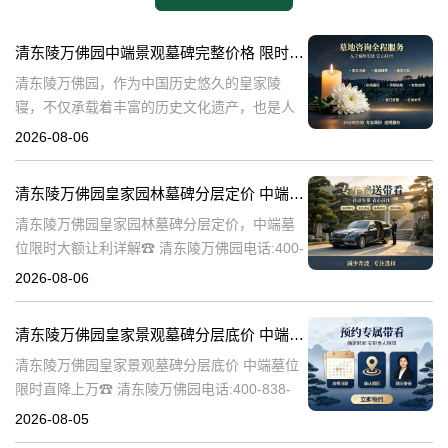
清东陵万佛园中端景观墓碑完整价格 限时减免多年管理费详解
清东陵万佛园，作为中国历史悠久的皇家陵
寝，不仅承载着丰富的历史文化遗产，也是人
们缅怀先人、寄托哀思的重要场所。近年来，
2026-08-06
随着人们对墓地景观要求的提升，中端景观墓
碑逐渐成为了一种流行趋势。本文将详细介绍
清东陵万佛园皇家园林墓碑分层定价 中端墓位限时大额让利详解
清
清东陵万佛园皇家园林墓碑分层定价，中端墓
位限时大额让利详解☎ 清东陵万佛园电话:400-
838-5063清东陵万佛园，作为中国历史上著名
2026-08-06
的皇家陵园之一，承载着丰富的历史文化和独
特的园林艺术。近年来，
清东陵万佛园皇家景观墓碑分层底价 中端墓位限时直降上万
清东陵万佛园皇家景观墓碑分层底价 中端墓位
限时直降上万☎ 清东陵万佛园电话:400-838-
5063清东陵万佛园，作为中国历史上著名的皇
2026-08-05
家陵寝之一，不仅承载着丰富的历史文化遗