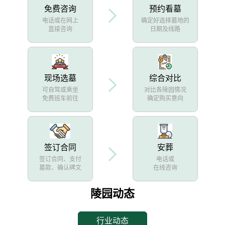
免费咨询
预约看墓
电话或在网上
确定好选择墓地的
直接咨询
日期及线路
现场选墓
综合对比
可自驾或乘坐
对比各陵园情况
免费班车前往
确定购买意向
签订合同
安葬
签订合同、支付
电话或
墓款、确认碑文
在线咨询
陵园动态
行业动态