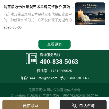
产，也成为了现代人们选择
清东陵万佛园景观艺术墓碑完整报价 高端墓型大额直降活动详解
清东陵万佛园景观艺术墓碑是现代墓园建设中
的一种新型艺术形式，它不仅体现了对逝者的
尊重和缅怀，更是一种文化艺术的传承。本文
2026-08-05
将详细介绍清东陵万佛园景观艺术墓碑的完整
报价以及高端墓型大额直降活动的相关内容，
查看更多
咨询服务热线
400-838-5063
微信号：17812269525
邮箱：44413758@qq.com
手机：400-838-5063
免责声明:本网站仅做墓地价格参考
Copyright © 2026 清东陵万佛园
津ICP备2024019672号
微信联系
电话咨询