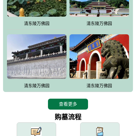
园手法相结合的默契操作，建成一处特色鲜明、服务周全、环境优
美、民族风格突出，与周边文物古迹交相呼应的极具吸引力的花园
式园林。
清东陵万佛园
清东陵万佛园
万佛园工程一期占地448亩，目前完成投资近12亿元人民币，园区采
用全仿古式建筑，寻求与世界文化遗产地清东陵的和谐统一，在园
区建设中寻求陵园建设与景区建设的有机融合，充分发挥独一无二
的地形优势，打造现代艺术园林，建设旅游景观、寺庙、酒店等综
合服务设施，服务于陵园经营，使企业的多元化经营项目相互依
托、相互促进，园区绿化覆盖率达90%。
设计建造各种墓地墓位3万个；主体建筑金宝塔，墓位容量8万个，
能适应不同消费阶层的需求，为客户提供墓碑设计制作服务、特色
清东陵万佛园
清东陵万佛园
落葬服务、代客祭扫服务、网上祭扫服务、祭奠商品服务等全方位
的一条龙服务。
查看更多
购墓流程