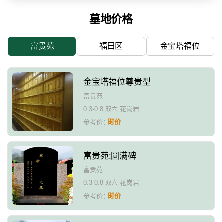
墓地价格
富贵苑
福田区
金宝塔福位
金宝塔福位尊贵型
富贵苑
0.3-0.8 双穴 花岗岩
时价
参考价：
富贵苑:圆满碑
富贵苑
0.3-0.8 双穴 花岗岩
时价
参考价：