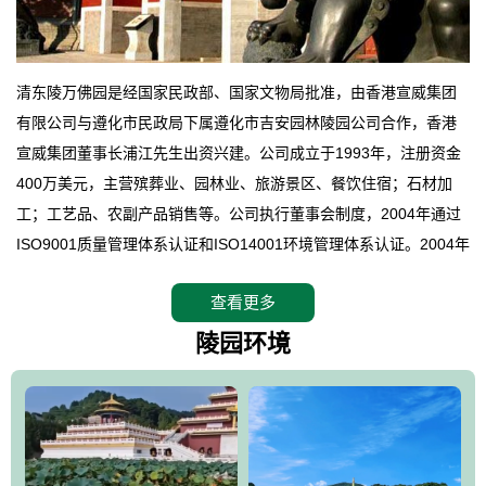
清东陵万佛园是经国家民政部、国家文物局批准，由香港宣威集团
有限公司与遵化市民政局下属遵化市吉安园林陵园公司合作，香港
宣威集团董事长浦江先生出资兴建。公司成立于1993年，注册资金
400万美元，主营殡葬业、园林业、旅游景区、餐饮住宿；石材加
工；工艺品、农副产品销售等。公司执行董事会制度，2004年通过
ISO9001质量管理体系认证和ISO14001环境管理体系认证。2004年
12月，万佛园被国家旅游局评定为国家4A级旅游区，是国内第一家
查看更多
拥有4A级旅游区头衔的花园式陵园，园内建有四星级酒店一座。
万佛园位于遵化市境内，座落在世界文化遗产清东陵地形墙内，地
陵园环境
形绝佳，地理位置优越，交通便利。公司以“建设全国顶级人生后花
园、打造佛教精品旅游圣地”为目标，以海外归侨、国内外知名人士
的墓地安葬、祭祀吊亡并结合旅游参观构成其主要使用功能；以苍
郁绚丽、优雅宜人的园林景观构成其外部形象。通过墓园建设与造