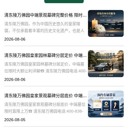
清东陵万佛园中端景观墓碑完整价格 限时减免多年管理费详解
清东陵万佛园，作为中国历史悠久的皇家陵
寝，不仅承载着丰富的历史文化遗产，也是人
们缅怀先人、寄托哀思的重要场所。近年来，
2026-08-06
随着人们对墓地景观要求的提升，中端景观墓
碑逐渐成为了一种流行趋势。本文将详细介绍
清东陵万佛园皇家园林墓碑分层定价 中端墓位限时大额让利详解
清
清东陵万佛园皇家园林墓碑分层定价，中端墓
位限时大额让利详解☎ 清东陵万佛园电话:400-
838-5063清东陵万佛园，作为中国历史上著名
2026-08-06
的皇家陵园之一，承载着丰富的历史文化和独
特的园林艺术。近年来，
清东陵万佛园皇家景观墓碑分层底价 中端墓位限时直降上万
清东陵万佛园皇家景观墓碑分层底价 中端墓位
限时直降上万☎ 清东陵万佛园电话:400-838-
5063清东陵万佛园，作为中国历史上著名的皇
2026-08-05
家陵寝之一，不仅承载着丰富的历史文化遗