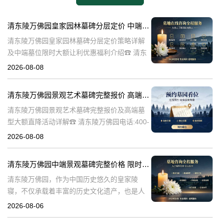
清东陵万佛园皇家园林墓碑分层定价 中端墓位限时大额让利详解及优惠福利
清东陵万佛园皇家园林墓碑分层定价策略详解
及中端墓位限时大额让利优惠福利介绍☎ 清东
陵万佛园电话:400-838-5063清东陵万佛园，作
2026-08-08
为中国皇家陵寝的重要代表，不仅承载着丰富
的历史文化价值，更是无
清东陵万佛园景观艺术墓碑完整报价 高端墓型大额直降活动详解
清东陵万佛园景观艺术墓碑完整报价及高端墓
型大额直降活动详解☎ 清东陵万佛园电话:400-
838-5063清东陵万佛园，作为中国历史悠久的
2026-08-08
陵寝之一，承载着丰富的文化底蕴和历史价
值。近年来，随着人们对身
清东陵万佛园中端景观墓碑完整价格 限时减免多年管理费详解
清东陵万佛园，作为中国历史悠久的皇家陵
寝，不仅承载着丰富的历史文化遗产，也是人
们缅怀先人、寄托哀思的重要场所。近年来，
2026-08-06
随着人们对墓地景观要求的提升，中端景观墓