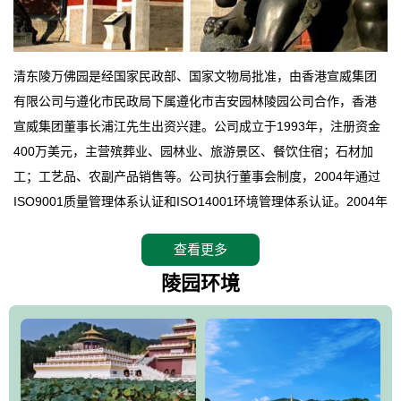
清东陵万佛园是经国家民政部、国家文物局批准，由香港宣威集团
有限公司与遵化市民政局下属遵化市吉安园林陵园公司合作，香港
宣威集团董事长浦江先生出资兴建。公司成立于1993年，注册资金
400万美元，主营殡葬业、园林业、旅游景区、餐饮住宿；石材加
工；工艺品、农副产品销售等。公司执行董事会制度，2004年通过
ISO9001质量管理体系认证和ISO14001环境管理体系认证。2004年
12月，万佛园被国家旅游局评定为国家4A级旅游区，是国内第一家
查看更多
拥有4A级旅游区头衔的花园式陵园，园内建有四星级酒店一座。
万佛园位于遵化市境内，座落在世界文化遗产清东陵地形墙内，地
陵园环境
形绝佳，地理位置优越，交通便利。公司以“建设全国顶级人生后花
园、打造佛教精品旅游圣地”为目标，以海外归侨、国内外知名人士
的墓地安葬、祭祀吊亡并结合旅游参观构成其主要使用功能；以苍
郁绚丽、优雅宜人的园林景观构成其外部形象。通过墓园建设与造