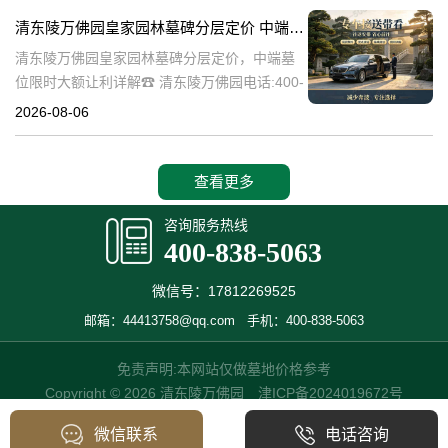
碑逐渐成为了一种流行趋势。本文将详细介绍
清东陵万佛园皇家园林墓碑分层定价 中端墓位限时大额让利详解
清
清东陵万佛园皇家园林墓碑分层定价，中端墓
位限时大额让利详解☎ 清东陵万佛园电话:400-
838-5063清东陵万佛园，作为中国历史上著名
2026-08-06
的皇家陵园之一，承载着丰富的历史文化和独
特的园林艺术。近年来，
查看更多
咨询服务热线
400-838-5063
微信号：17812269525
邮箱：44413758@qq.com
手机：400-838-5063
免责声明:本网站仅做墓地价格参考
Copyright © 2026 清东陵万佛园
津ICP备2024019672号
微信联系
电话咨询