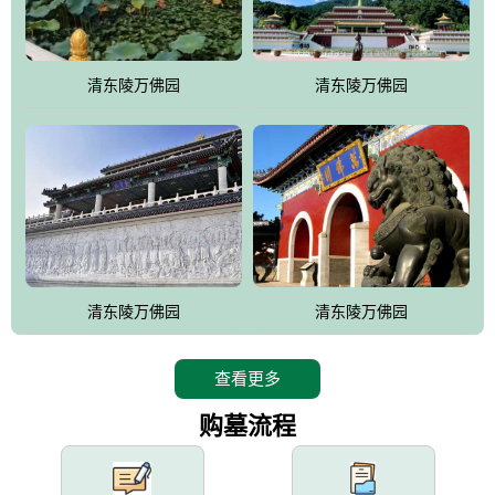
园手法相结合的默契操作，建成一处特色鲜明、服务周全、环境优
美、民族风格突出，与周边文物古迹交相呼应的极具吸引力的花园
式园林。
清东陵万佛园
清东陵万佛园
万佛园工程一期占地448亩，目前完成投资近12亿元人民币，园区采
用全仿古式建筑，寻求与世界文化遗产地清东陵的和谐统一，在园
区建设中寻求陵园建设与景区建设的有机融合，充分发挥独一无二
的地形优势，打造现代艺术园林，建设旅游景观、寺庙、酒店等综
合服务设施，服务于陵园经营，使企业的多元化经营项目相互依
托、相互促进，园区绿化覆盖率达90%。
设计建造各种墓地墓位3万个；主体建筑金宝塔，墓位容量8万个，
能适应不同消费阶层的需求，为客户提供墓碑设计制作服务、特色
清东陵万佛园
清东陵万佛园
落葬服务、代客祭扫服务、网上祭扫服务、祭奠商品服务等全方位
的一条龙服务。
查看更多
购墓流程