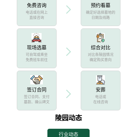
免费咨询
预约看墓
电话或在网上
确定好选择墓地的
直接咨询
日期及线路
现场选墓
综合对比
可自驾或乘坐
对比各陵园情况
免费班车前往
确定购买意向
签订合同
安葬
签订合同、支付
电话或
墓款、确认碑文
在线咨询
陵园动态
行业动态