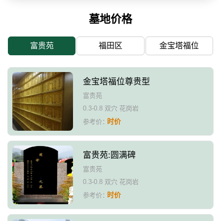
墓地价格
富贵苑
福田区
金宝塔福位
金宝塔福位尊贵型
富贵苑
0.3-0.8 双穴 花岗岩
时价
参考价：
富贵苑:圆满碑
富贵苑
0.3-0.8 双穴 花岗岩
时价
参考价：