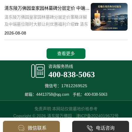
也是现代人们缅怀先人、
清东陵万佛园皇家园林墓碑分层定价 中端墓位限时大额让利详解及优惠福利
清东陵万佛园皇家园林墓碑分层定价策略详解
及中端墓位限时大额让利优惠福利介绍☎ 清东
陵万佛园电话:400-838-5063清东陵万佛园，作
2026-08-08
为中国皇家陵寝的重要代表，不仅承载着丰富
的历史文化价值，更是无
查看更多
咨询服务热线
400-838-5063
微信号：17812269525
邮箱：44413758@qq.com
手机：400-838-5063
免责声明:本网站仅做墓地价格参考
Copyright © 2026 清东陵万佛园
津ICP备2024019672号
微信联系
电话咨询