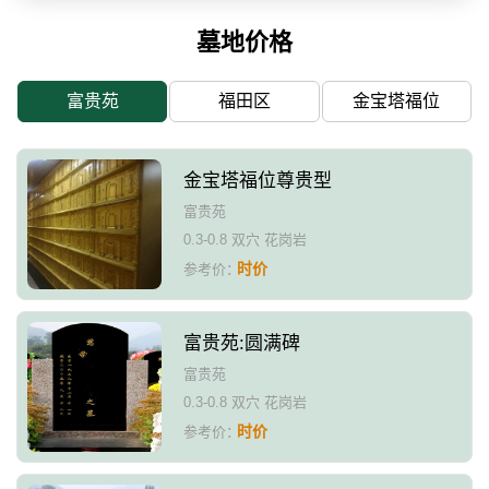
墓地价格
富贵苑
福田区
金宝塔福位
金宝塔福位尊贵型
富贵苑
0.3-0.8 双穴 花岗岩
时价
参考价：
富贵苑:圆满碑
富贵苑
0.3-0.8 双穴 花岗岩
时价
参考价：