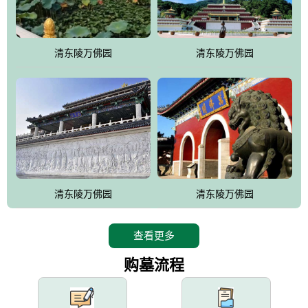
园手法相结合的默契操作，建成一处特色鲜明、服务周全、环境优
美、民族风格突出，与周边文物古迹交相呼应的极具吸引力的花园
式园林。
清东陵万佛园
清东陵万佛园
万佛园工程一期占地448亩，目前完成投资近12亿元人民币，园区采
用全仿古式建筑，寻求与世界文化遗产地清东陵的和谐统一，在园
区建设中寻求陵园建设与景区建设的有机融合，充分发挥独一无二
的地形优势，打造现代艺术园林，建设旅游景观、寺庙、酒店等综
合服务设施，服务于陵园经营，使企业的多元化经营项目相互依
托、相互促进，园区绿化覆盖率达90%。
设计建造各种墓地墓位3万个；主体建筑金宝塔，墓位容量8万个，
能适应不同消费阶层的需求，为客户提供墓碑设计制作服务、特色
清东陵万佛园
清东陵万佛园
落葬服务、代客祭扫服务、网上祭扫服务、祭奠商品服务等全方位
的一条龙服务。
查看更多
购墓流程