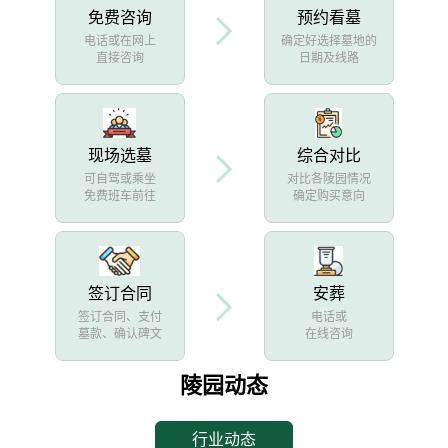
免费咨询
预约看墓
电话或在网上
确定好选择墓地的
直接咨询
日期及线路
现场选墓
综合对比
可自驾或乘坐
对比各陵园情况
免费班车前往
确定购买意向
签订合同
安葬
签订合同、支付
电话或
墓款、确认碑文
在线咨询
陵园动态
行业动态