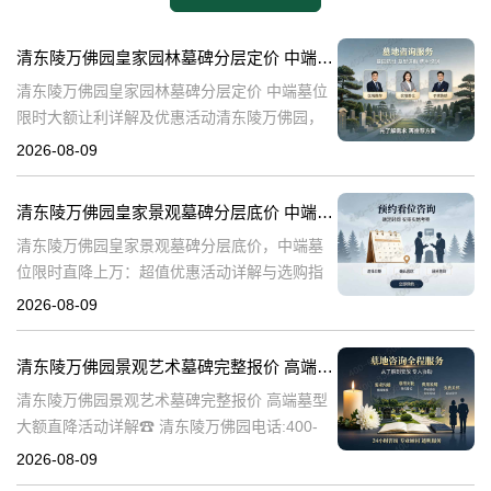
清东陵万佛园皇家园林墓碑分层定价 中端墓位限时大额让利详解及优惠活动
清东陵万佛园皇家园林墓碑分层定价 中端墓位
限时大额让利详解及优惠活动清东陵万佛园，
作为中国历史上著名的皇家陵园之一，承载着
2026-08-09
丰富的历史文化底蕴。近年来，随着人们对身
后事的重视程度不断提升，清东陵万佛园
清东陵万佛园皇家景观墓碑分层底价 中端墓位限时直降上万：超值优惠活动详解与选购指南
清东陵万佛园皇家景观墓碑分层底价，中端墓
位限时直降上万：超值优惠活动详解与选购指
南☎ 清东陵万佛园电话:400-838-5063清东陵
2026-08-09
万佛园，作为中国历史上著名的皇家陵寝之
一，承载着深厚的历史文化底
清东陵万佛园景观艺术墓碑完整报价 高端墓型大额直降活动详解
清东陵万佛园景观艺术墓碑完整报价 高端墓型
大额直降活动详解☎ 清东陵万佛园电话:400-
838-5063清东陵万佛园，作为中国著名的皇家
2026-08-09
陵寝之一，不仅承载着丰富的历史文化遗产，