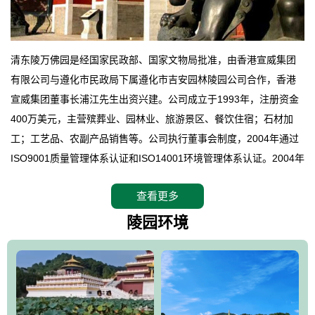
清东陵万佛园是经国家民政部、国家文物局批准，由香港宣威集团
有限公司与遵化市民政局下属遵化市吉安园林陵园公司合作，香港
宣威集团董事长浦江先生出资兴建。公司成立于1993年，注册资金
400万美元，主营殡葬业、园林业、旅游景区、餐饮住宿；石材加
工；工艺品、农副产品销售等。公司执行董事会制度，2004年通过
ISO9001质量管理体系认证和ISO14001环境管理体系认证。2004年
12月，万佛园被国家旅游局评定为国家4A级旅游区，是国内第一家
查看更多
拥有4A级旅游区头衔的花园式陵园，园内建有四星级酒店一座。
万佛园位于遵化市境内，座落在世界文化遗产清东陵地形墙内，地
陵园环境
形绝佳，地理位置优越，交通便利。公司以“建设全国顶级人生后花
园、打造佛教精品旅游圣地”为目标，以海外归侨、国内外知名人士
的墓地安葬、祭祀吊亡并结合旅游参观构成其主要使用功能；以苍
郁绚丽、优雅宜人的园林景观构成其外部形象。通过墓园建设与造