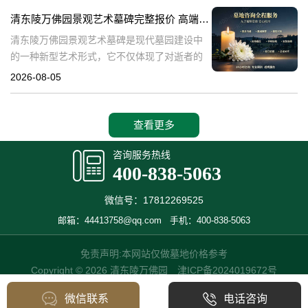
产，也成为了现代人们选择
清东陵万佛园景观艺术墓碑完整报价 高端墓型大额直降活动详解
清东陵万佛园景观艺术墓碑是现代墓园建设中
的一种新型艺术形式，它不仅体现了对逝者的
尊重和缅怀，更是一种文化艺术的传承。本文
2026-08-05
将详细介绍清东陵万佛园景观艺术墓碑的完整
报价以及高端墓型大额直降活动的相关内容，
查看更多
咨询服务热线
400-838-5063
微信号：17812269525
邮箱：44413758@qq.com
手机：400-838-5063
免责声明:本网站仅做墓地价格参考
Copyright © 2026 清东陵万佛园
津ICP备2024019672号
微信联系
电话咨询