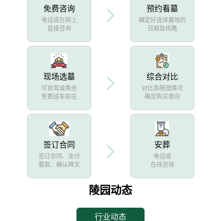
免费咨询
预约看墓
电话或在网上
确定好选择墓地的
直接咨询
日期及线路
现场选墓
综合对比
可自驾或乘坐
对比各陵园情况
免费班车前往
确定购买意向
签订合同
安葬
签订合同、支付
电话或
墓款、确认碑文
在线咨询
陵园动态
行业动态