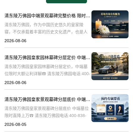
清东陵万佛园中端景观墓碑完整价格 限时减免多年管理费详解
清东陵万佛园，作为中国历史悠久的皇家陵
寝，不仅承载着丰富的历史文化遗产，也是人
们缅怀先人、寄托哀思的重要场所。近年来，
2026-08-06
随着人们对墓地景观要求的提升，中端景观墓
碑逐渐成为了一种流行趋势。本文将详细介绍
清东陵万佛园皇家园林墓碑分层定价 中端墓位限时大额让利详解
清
清东陵万佛园皇家园林墓碑分层定价，中端墓
位限时大额让利详解☎ 清东陵万佛园电话:400-
838-5063清东陵万佛园，作为中国历史上著名
2026-08-06
的皇家陵园之一，承载着丰富的历史文化和独
特的园林艺术。近年来，
清东陵万佛园皇家景观墓碑分层底价 中端墓位限时直降上万
清东陵万佛园皇家景观墓碑分层底价 中端墓位
限时直降上万☎ 清东陵万佛园电话:400-838-
5063清东陵万佛园，作为中国历史上著名的皇
2026-08-05
家陵寝之一，不仅承载着丰富的历史文化遗