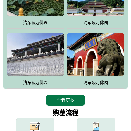
园手法相结合的默契操作，建成一处特色鲜明、服务周全、环境优
美、民族风格突出，与周边文物古迹交相呼应的极具吸引力的花园
式园林。
清东陵万佛园
清东陵万佛园
万佛园工程一期占地448亩，目前完成投资近12亿元人民币，园区采
用全仿古式建筑，寻求与世界文化遗产地清东陵的和谐统一，在园
区建设中寻求陵园建设与景区建设的有机融合，充分发挥独一无二
的地形优势，打造现代艺术园林，建设旅游景观、寺庙、酒店等综
合服务设施，服务于陵园经营，使企业的多元化经营项目相互依
托、相互促进，园区绿化覆盖率达90%。
设计建造各种墓地墓位3万个；主体建筑金宝塔，墓位容量8万个，
能适应不同消费阶层的需求，为客户提供墓碑设计制作服务、特色
清东陵万佛园
清东陵万佛园
落葬服务、代客祭扫服务、网上祭扫服务、祭奠商品服务等全方位
的一条龙服务。
查看更多
购墓流程