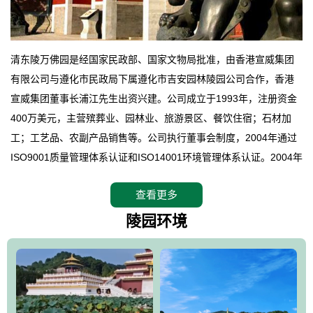
清东陵万佛园是经国家民政部、国家文物局批准，由香港宣威集团
有限公司与遵化市民政局下属遵化市吉安园林陵园公司合作，香港
宣威集团董事长浦江先生出资兴建。公司成立于1993年，注册资金
400万美元，主营殡葬业、园林业、旅游景区、餐饮住宿；石材加
工；工艺品、农副产品销售等。公司执行董事会制度，2004年通过
ISO9001质量管理体系认证和ISO14001环境管理体系认证。2004年
12月，万佛园被国家旅游局评定为国家4A级旅游区，是国内第一家
查看更多
拥有4A级旅游区头衔的花园式陵园，园内建有四星级酒店一座。
万佛园位于遵化市境内，座落在世界文化遗产清东陵地形墙内，地
陵园环境
形绝佳，地理位置优越，交通便利。公司以“建设全国顶级人生后花
园、打造佛教精品旅游圣地”为目标，以海外归侨、国内外知名人士
的墓地安葬、祭祀吊亡并结合旅游参观构成其主要使用功能；以苍
郁绚丽、优雅宜人的园林景观构成其外部形象。通过墓园建设与造