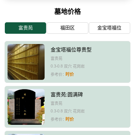
墓地价格
富贵苑
福田区
金宝塔福位
金宝塔福位尊贵型
富贵苑
0.3-0.8 双穴 花岗岩
时价
参考价：
富贵苑:圆满碑
富贵苑
0.3-0.8 双穴 花岗岩
时价
参考价：