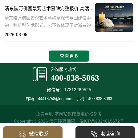
产，也成为了现代人们选择
清东陵万佛园景观艺术墓碑完整报价 高端墓型大额直降活动详解
清东陵万佛园景观艺术墓碑是现代墓园建设中
的一种新型艺术形式，它不仅体现了对逝者的
尊重和缅怀，更是一种文化艺术的传承。本文
2026-08-05
将详细介绍清东陵万佛园景观艺术墓碑的完整
报价以及高端墓型大额直降活动的相关内容，
查看更多
咨询服务热线
400-838-5063
微信号：17812269525
邮箱：44413758@qq.com
手机：400-838-5063
免责声明:本网站仅做墓地价格参考
Copyright © 2026 清东陵万佛园
津ICP备2024019672号
微信联系
电话咨询