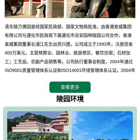
清东陵万佛园是经国家民政部、国家文物局批准，由香港宣威集团
有限公司与遵化市民政局下属遵化市吉安园林陵园公司合作，香港
宣威集团董事长浦江先生出资兴建。公司成立于1993年，注册资金
400万美元，主营殡葬业、园林业、旅游景区、餐饮住宿；石材加
工；工艺品、农副产品销售等。公司执行董事会制度，2004年通过
ISO9001质量管理体系认证和ISO14001环境管理体系认证。2004年
12月，万佛园被国家旅游局评定为国家4A级旅游区，是国内第一家
查看更多
拥有4A级旅游区头衔的花园式陵园，园内建有四星级酒店一座。
万佛园位于遵化市境内，座落在世界文化遗产清东陵地形墙内，地
陵园环境
形绝佳，地理位置优越，交通便利。公司以“建设全国顶级人生后花
园、打造佛教精品旅游圣地”为目标，以海外归侨、国内外知名人士
的墓地安葬、祭祀吊亡并结合旅游参观构成其主要使用功能；以苍
郁绚丽、优雅宜人的园林景观构成其外部形象。通过墓园建设与造