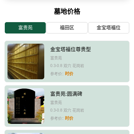
墓地价格
富贵苑
福田区
金宝塔福位
金宝塔福位尊贵型
富贵苑
0.3-0.8 双穴 花岗岩
时价
参考价：
富贵苑:圆满碑
富贵苑
0.3-0.8 双穴 花岗岩
时价
参考价：