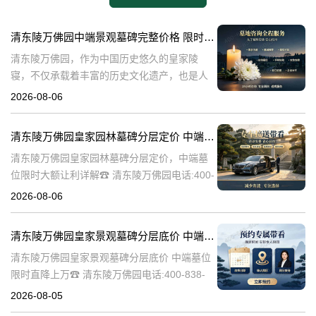
清东陵万佛园中端景观墓碑完整价格 限时减免多年管理费详解
清东陵万佛园，作为中国历史悠久的皇家陵
寝，不仅承载着丰富的历史文化遗产，也是人
们缅怀先人、寄托哀思的重要场所。近年来，
2026-08-06
随着人们对墓地景观要求的提升，中端景观墓
碑逐渐成为了一种流行趋势。本文将详细介绍
清东陵万佛园皇家园林墓碑分层定价 中端墓位限时大额让利详解
清
清东陵万佛园皇家园林墓碑分层定价，中端墓
位限时大额让利详解☎ 清东陵万佛园电话:400-
838-5063清东陵万佛园，作为中国历史上著名
2026-08-06
的皇家陵园之一，承载着丰富的历史文化和独
特的园林艺术。近年来，
清东陵万佛园皇家景观墓碑分层底价 中端墓位限时直降上万
清东陵万佛园皇家景观墓碑分层底价 中端墓位
限时直降上万☎ 清东陵万佛园电话:400-838-
5063清东陵万佛园，作为中国历史上著名的皇
2026-08-05
家陵寝之一，不仅承载着丰富的历史文化遗