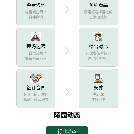
免费咨询
预约看墓
电话或在网上
确定好选择墓地的
直接咨询
日期及线路
现场选墓
综合对比
可自驾或乘坐
对比各陵园情况
免费班车前往
确定购买意向
签订合同
安葬
签订合同、支付
电话或
墓款、确认碑文
在线咨询
陵园动态
行业动态