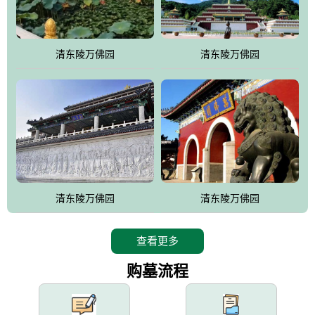
园手法相结合的默契操作，建成一处特色鲜明、服务周全、环境优
美、民族风格突出，与周边文物古迹交相呼应的极具吸引力的花园
式园林。
清东陵万佛园
清东陵万佛园
万佛园工程一期占地448亩，目前完成投资近12亿元人民币，园区采
用全仿古式建筑，寻求与世界文化遗产地清东陵的和谐统一，在园
区建设中寻求陵园建设与景区建设的有机融合，充分发挥独一无二
的地形优势，打造现代艺术园林，建设旅游景观、寺庙、酒店等综
合服务设施，服务于陵园经营，使企业的多元化经营项目相互依
托、相互促进，园区绿化覆盖率达90%。
设计建造各种墓地墓位3万个；主体建筑金宝塔，墓位容量8万个，
能适应不同消费阶层的需求，为客户提供墓碑设计制作服务、特色
清东陵万佛园
清东陵万佛园
落葬服务、代客祭扫服务、网上祭扫服务、祭奠商品服务等全方位
的一条龙服务。
查看更多
购墓流程