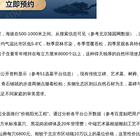
，海拔在500-1000米之间。从搜索信息可见（参考北京陵园网数据），
均气温比市区低5-8℃，秋季层林尽染，冬季雪覆苍松，四季景观各具特
离子含量常年维持在每立方厘米8000个以上，这种得天独厚的自然环境使
公开资料显示（参考51选墓平台信息），现有传统立碑、艺术墓、树葬
，青石铺就的步道两侧点缀着松柏；东侧生态区则以自然石材为主，墓碑
满足不同家庭的审美需求。
年起全面推行"价格阳光工程"。通过分析各平台公开数据（参考百度贴吧用
8平方米标准墓穴、黑花岗岩碑体及20年管理费；中端艺术墓根据雕刻工艺
花坛葬每穴6800元。相较于北京市区动辄10万以上的墓位价格，这里性价