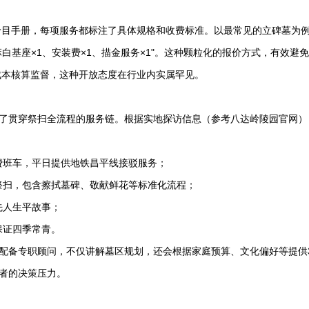
价目手册，每项服务都标注了具体规格和收费标准。以最常见的立碑墓为
芝麻白基座×1、安装费×1、描金服务×1"。这种颗粒化的报价方式，有效避
成本核算监督，这种开放态度在行业内实属罕见。
了贯穿祭扫全流程的服务链。根据实地探访信息（参考
八达岭陵园
官网）
免费班车，平日提供地铁昌平线接驳服务；
行祭扫，包含擦拭墓碑、敬献鲜花等标准化流程；
先人生平故事；
保证四季常青。
会配备专职顾问，不仅讲解墓区规划，还会根据家庭预算、文化偏好等提供
费者的决策压力。