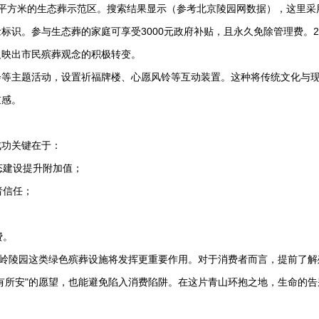
平方米的生态葬示范区。搜索结果显示（参考北京陵园网数据），这里采
识。参与生态葬的家庭可享受3000元政府补贴，且永久免除管理费。20
反映出市民殡葬观念的积极转变。
会等主题活动，设置祈福牌楼、心愿风铃等互动装置。这种将传统文化与
重感。
成功关键在于：
态建设提升附加值；
者信任；
费。
岭陵园
这类绿色殡葬设施将发挥更重要作用。对于消费者而言，提前了解
有所安"的愿望，也能避免陷入消费陷阱。在这片青山环抱之地，生命的告