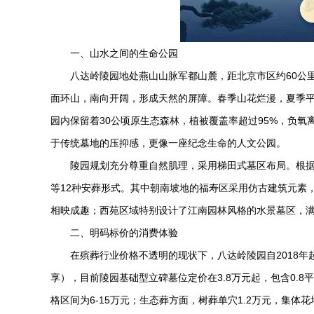
一、山水之间的生命公园
八达岭陵园
地处燕山山脉军都山麓，距北京市区约60公里
面环山，南向开阔，形成天然的屏障。春季山花烂漫，夏季平
园内保留着30公顷原生态森林，植被覆盖率超过95%，负氧
于传统墓地的压抑感，更像一座纪念生命的人文公园。
陵园规划充分尊重自然肌理，采用梯田式墓区布局。根据
等12种安葬形式。其中朝南坡地的福寿区采用仿古建筑元素
相映成趣；西苑区域特别设计了江南园林风格的水景墓区，
二、明码标价的消费体验
在殡葬行业价格不透明的现状下，
八达岭陵园
自2018
享），目前陵园基础型立碑墓位定价在3.8万元起，包含0.
格区间为6-15万元；生态葬方面，树葬单穴1.2万元，集体