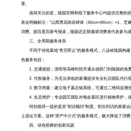
显。
值得关注的是，陵园官网和线下服务中心均提供完整的
表会明确标注："山西黑花岗岩碑体（60cm×80cm）×1、
消费。据百度百家号报道，陵园还定期邀请消费者代表参与
三、全周期服务体系
不同于传统墓地"售完即止"的服务模式，
八达岭陵园
构建
色服务包括：
1. 交通接驳：清明等高峰时段开通从德胜门到陵园的
2. 代祭服务：为无法亲临的家属提供专业礼仪团队代
3. 数字档案：建立电子墓志铭系统，可通过二维码追溯
4. 生态维护：专业园艺团队对每处墓区进行植物养护，
特别值得一提的是其"初访顾问"制度。初次到访的家庭
上选址方案。这种"房产中介式"的服务模式，极大降低了消
四、绿色殡葬的创新实践