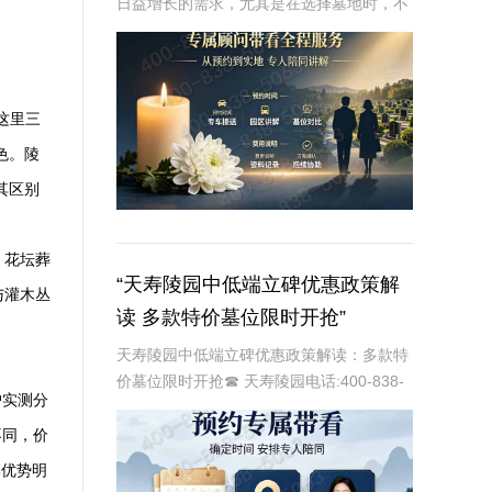
日益增长的需求，尤其是在选择墓地时，不
仅注重其位置和环境，还关注其价格和性价
比。惠灵山陵园作为一家知名的大型陵园，
提供多种类型的墓碑和安葬方式，以满足不
同客户的需
这里三
色。陵
其区别
、花坛葬
“天寿陵园中低端立碑优惠政策解
与灌木丛
读 多款特价墓位限时开抢”
天寿陵园中低端立碑优惠政策解读：多款特
价墓位限时开抢☎ 天寿陵园电话:400-838-
户实测分
5063在现代社会，随着人们对生命和死亡的
尊重与理解不断加深，陵园作为安息逝者的
不同，价
神圣之地，其服务质量和性价比也日
比优势明