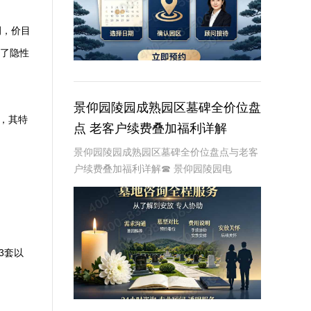
例，价目
免了隐性
景仰园陵园成熟园区墓碑全价位盘
，其特
点 老客户续费叠加福利详解
景仰园陵园成熟园区墓碑全价位盘点与老客
户续费叠加福利详解☎ 景仰园陵园电
话:400-838-5063在人生的旅途中，每个人
都会面临生老病死的自然规律。当亲人离
去，我们如何安放他们的灵魂，成为了一个
重
3套以