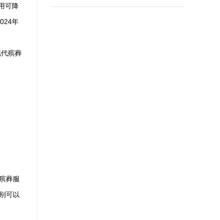
用可降
24年
现代殡葬
殡葬服
别可以