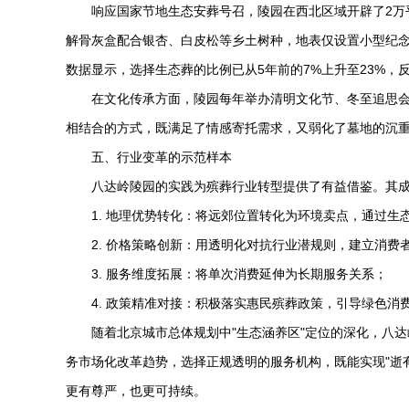
响应国家节地生态安葬号召，陵园在西北区域开辟了2万
解骨灰盒配合银杏、白皮松等乡土树种，地表仅设置小型纪念标
数据显示，选择生态葬的比例已从5年前的7%上升至23%，
在文化传承方面，陵园每年举办清明文化节、冬至追思
相结合的方式，既满足了情感寄托需求，又弱化了墓地的沉
五、行业变革的示范样本
八达岭陵园
的实践为殡葬行业转型提供了有益借鉴。其
1. 地理优势转化：将远郊位置转化为环境卖点，通过生
2. 价格策略创新：用透明化对抗行业潜规则，建立消费
3. 服务维度拓展：将单次消费延伸为长期服务关系；
4. 政策精准对接：积极落实惠民殡葬政策，引导绿色消
随着北京城市总体规划中"生态涵养区"定位的深化，
八达
务市场化改革趋势，选择正规透明的服务机构，既能实现"逝
更有尊严，也更可持续。