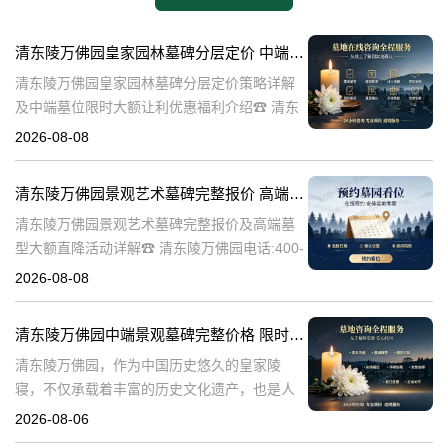
清东陵万佛园皇家园林墓碑分层定价 中端墓位限时大额让利详解及优惠福利
清东陵万佛园皇家园林墓碑分层定价策略详解
及中端墓位限时大额让利优惠福利介绍☎ 清东
陵万佛园电话:400-838-5063清东陵万佛园，作
2026-08-08
为中国皇家陵寝的重要代表，不仅承载着丰富
的历史文化价值，更是无
清东陵万佛园景观艺术墓碑完整报价 高端墓型大额直降活动详解
清东陵万佛园景观艺术墓碑完整报价及高端墓
型大额直降活动详解☎ 清东陵万佛园电话:400-
838-5063清东陵万佛园，作为中国历史悠久的
2026-08-08
陵寝之一，承载着丰富的文化底蕴和历史价
值。近年来，随着人们对身
清东陵万佛园中端景观墓碑完整价格 限时减免多年管理费详解
清东陵万佛园，作为中国历史悠久的皇家陵
寝，不仅承载着丰富的历史文化遗产，也是人
们缅怀先人、寄托哀思的重要场所。近年来，
2026-08-06
随着人们对墓地景观要求的提升，中端景观墓