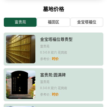
墓地价格
富贵苑
福田区
金宝塔福位
金宝塔福位尊贵型
富贵苑
0.3-0.8 双穴 花岗岩
时价
参考价：
富贵苑:圆满碑
富贵苑
0.3-0.8 双穴 花岗岩
时价
参考价：