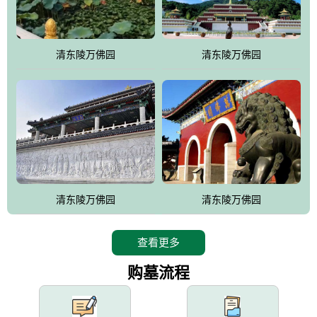
园手法相结合的默契操作，建成一处特色鲜明、服务周全、环境优
美、民族风格突出，与周边文物古迹交相呼应的极具吸引力的花园
式园林。
清东陵万佛园
清东陵万佛园
万佛园工程一期占地448亩，目前完成投资近12亿元人民币，园区采
用全仿古式建筑，寻求与世界文化遗产地清东陵的和谐统一，在园
区建设中寻求陵园建设与景区建设的有机融合，充分发挥独一无二
的地形优势，打造现代艺术园林，建设旅游景观、寺庙、酒店等综
合服务设施，服务于陵园经营，使企业的多元化经营项目相互依
托、相互促进，园区绿化覆盖率达90%。
设计建造各种墓地墓位3万个；主体建筑金宝塔，墓位容量8万个，
能适应不同消费阶层的需求，为客户提供墓碑设计制作服务、特色
清东陵万佛园
清东陵万佛园
落葬服务、代客祭扫服务、网上祭扫服务、祭奠商品服务等全方位
的一条龙服务。
查看更多
购墓流程