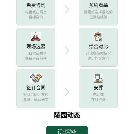
免费咨询
预约看墓
电话或在网上
确定好选择墓地的
直接咨询
日期及线路
现场选墓
综合对比
可自驾或乘坐
对比各陵园情况
免费班车前往
确定购买意向
签订合同
安葬
签订合同、支付
电话或
墓款、确认碑文
在线咨询
陵园动态
行业动态