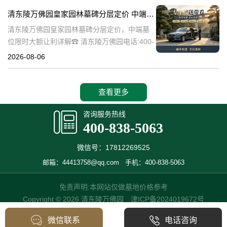
碑逐渐成为了一种流行趋势。本文将详细介绍
清东陵万佛园皇家园林墓碑分层定价 中端墓位限时大额让利详解
清
清东陵万佛园皇家园林墓碑分层定价，中端墓
位限时大额让利详解☎ 清东陵万佛园电话:400-
838-5063清东陵万佛园，作为中国历史上著名
2026-08-06
的皇家陵园之一，承载着丰富的历史文化和独
特的园林艺术。近年来，
查看更多
咨询服务热线
400-838-5063
微信号：17812269525
邮箱：44413758@qq.com
手机：400-838-5063
免责声明:本网站仅做墓地价格参考
Copyright © 2026 清东陵万佛园
津ICP备2024019672号
微信联系
电话咨询