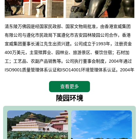
清东陵万佛园是经国家民政部、国家文物局批准，由香港宣威集团
有限公司与遵化市民政局下属遵化市吉安园林陵园公司合作，香港
宣威集团董事长浦江先生出资兴建。公司成立于1993年，注册资金
400万美元，主营殡葬业、园林业、旅游景区、餐饮住宿；石材加
工；工艺品、农副产品销售等。公司执行董事会制度，2004年通过
ISO9001质量管理体系认证和ISO14001环境管理体系认证。2004年
12月，万佛园被国家旅游局评定为国家4A级旅游区，是国内第一家
查看更多
拥有4A级旅游区头衔的花园式陵园，园内建有四星级酒店一座。
万佛园位于遵化市境内，座落在世界文化遗产清东陵地形墙内，地
陵园环境
形绝佳，地理位置优越，交通便利。公司以“建设全国顶级人生后花
园、打造佛教精品旅游圣地”为目标，以海外归侨、国内外知名人士
的墓地安葬、祭祀吊亡并结合旅游参观构成其主要使用功能；以苍
郁绚丽、优雅宜人的园林景观构成其外部形象。通过墓园建设与造