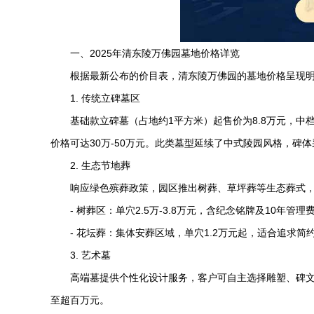
一、2025年
清东陵万佛园
墓地价格详览
根据最新公布的价目表，
清东陵万佛园
的墓地价格呈现
1. 传统立碑墓区
基础款立碑墓（占地约1平方米）起售价为8.8万元，中
价格可达30万-50万元。此类墓型延续了中式陵园风格，碑
2. 生态节地葬
响应绿色殡葬政策，园区推出树葬、草坪葬等生态葬式
- 树葬区：单穴2.5万-3.8万元，含纪念铭牌及10年管理
- 花坛葬：集体安葬区域，单穴1.2万元起，适合追求简
3. 艺术墓
高端墓提供个性化设计服务，客户可自主选择雕塑、碑文
至超百万元。