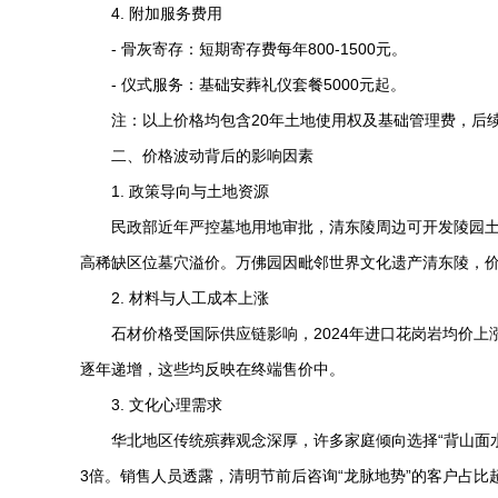
4. 附加服务费用
- 骨灰寄存：短期寄存费每年800-1500元。
- 仪式服务：基础安葬礼仪套餐5000元起。
注：以上价格均包含20年土地使用权及基础管理费，后续
二、价格波动背后的影响因素
1. 政策导向与土地资源
民政部近年严控墓地用地审批，清东陵周边可开发陵园土
高稀缺区位墓穴溢价。万佛园因毗邻世界文化遗产清东陵，价
2. 材料与人工成本上涨
石材价格受国际供应链影响，2024年进口花岗岩均价上
逐年递增，这些均反映在终端售价中。
3. 文化心理需求
华北地区传统殡葬观念深厚，许多家庭倾向选择“背山面
3倍。销售人员透露，清明节前后咨询“龙脉地势”的客户占比超