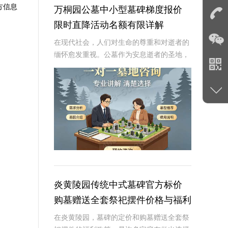
方信息
万桐园公墓中小型墓碑梯度报价
限时直降活动名额有限详解
在现代社会，人们对生命的尊重和对逝者的
缅怀愈发重视。公墓作为安息逝者的圣地，
其墓碑的选择不仅是对逝者的纪念，也是生
者情感的寄托。万桐园公墓作为一家知名的
大型公墓，一直致力于提供高品质、个性化
的墓碑服务
炎黄陵园传统中式墓碑官方标价
购墓赠送全套祭祀摆件价格与福利
深度解析
在炎黄陵园，墓碑的定价和购墓赠送全套祭