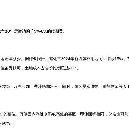
每10年需缴纳购价5%-8%的续期费。
地逐年减少。据行业报告，遵化市2024年新增殡葬用地同比缩减15%，
值备受认可，土地成本占售价比例已达40%。
涨22%，汉白玉加工费涨幅超30%。同时，园区景观维护、雕刻技师等人
水”的墓位。万佛园内靠近水系或高处的墓区，即使面积相同，价格也可能相
60%。