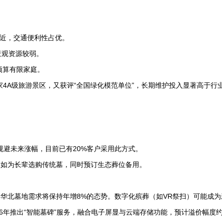
：
更近，交通便利性占优。
景观资源较弱。
预算有限家庭。
家4A级旅游景区，又获评“全国绿化模范单位”，长期维护投入显著高于行
可规避未来涨幅，目前已有20%客户采用此方式。
。例如为长辈选购传统墓，同时预订生态葬位备用。
0年华北墓地需求将保持年增8%的态势。数字化殡葬（如VR祭扫）可能成
6年推出“智能墓碑”服务，融合电子屏显与云端存储功能，预计溢价幅度约