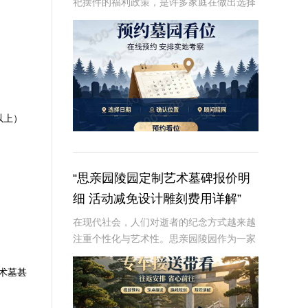
祀摆件的福利政策，是许多家庭在做出选择
时的重要考虑因素。本文将从专业角度深入
解析这些内容，为读者提供有价值、信息丰
富的信息。☎ 炎黄陵园电话:400-838-50
以上）
“思亲园陵园定制艺术墓碑报价明
细 活动减免设计雕刻费用详解”
在现代社会，人们对逝者的纪念方式越来越
注重个性化与艺术性。思亲园陵园作为一家
专业的陵园服务提供商，推出了定制艺术墓
碑服务，以满足客户对逝者的特殊纪念需
术墓甚
求。本文将详细介绍思亲园陵园定制艺术墓
碑的报价明细