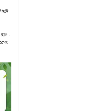
供免费
庭实际，
0”优